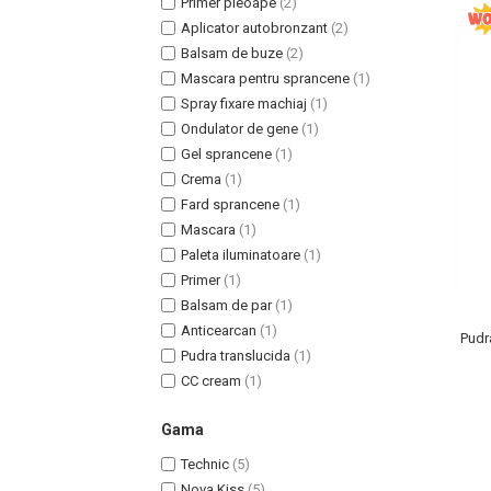
Primer pleoape
(2)
Aplicator autobronzant
(2)
Balsam de buze
(2)
Mascara pentru sprancene
(1)
Spray fixare machiaj
(1)
Ondulator de gene
(1)
Gel sprancene
(1)
Crema
(1)
Fard sprancene
(1)
Mascara
(1)
Paleta iluminatoare
(1)
Masaj Facial si Drenaj Limfatic
Primer
(1)
Exfolianti si Masti
Balsam de par
(1)
Gomaj si Exfoliere
Anticearcan
(1)
Pudr
Masti
Pudra translucida
(1)
CC cream
(1)
Plasturi ochi / nas / frunte
Produse Curatare Ten
Gama
Demachiant si Apa Micelara
Technic
(5)
Gel de Curatare
Nova Kiss
(5)