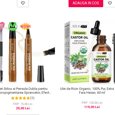
ADAUGA IN COS
et Stilou si Pensula Dubla pentru
Ulei de Ricin Organic, 100% Pur, Extra 
cropigmentarea Sprancelor, Efect
Fara Hexan, 60 ml
tural de Microblading, Aspect de
(1)
Sprancene Pline
PRP: 135,00 Lei
PRP: 75,00 Lei
119,00 Lei
29,00 Lei