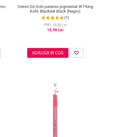
onic
Creion De Ochi puternic pigmentat W7 King
Kohl- Blackest Black (Negru)
(1)
PRP: 33,00 Lei
19,90 Lei
ADAUGA IN COS