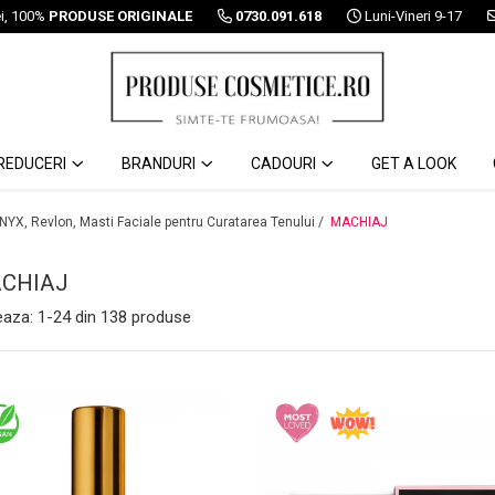
ei, 100%
PRODUSE ORIGINALE
0730.091.618
Luni-Vineri 9-17
REDUCERI
BRANDURI
CADOURI
GET A LOOK
 NYX, Revlon, Masti Faciale pentru Curatarea Tenului /
MACHIAJ
CHIAJ
eaza:
1-
24
din
138
produse