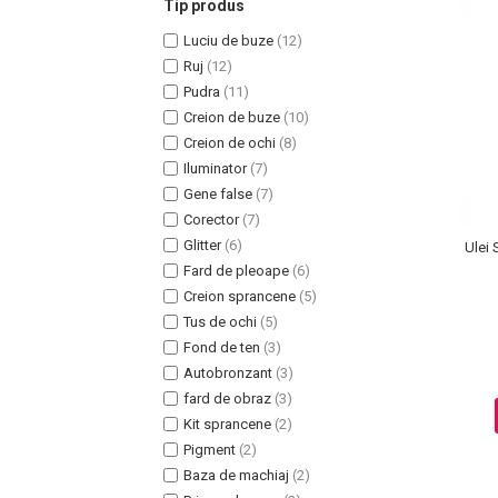
Tip produs
Luciu de buze
(12)
Ruj
(12)
Pudra
(11)
Creion de buze
(10)
Uleiuri pentru Par
Creion de ochi
(8)
Uleiuri pentru Corp
Iluminator
(7)
Uleiuri Unghii / Cuticule
Gene false
(7)
Uleiuri pentru Ten
Corector
(7)
Uleiuri Esentiale
Glitter
(6)
Ulei 
INGRIJIRE TEN
Fard de pleoape
(6)
Creion sprancene
(5)
Tus de ochi
(5)
Fond de ten
(3)
Autobronzant
(3)
fard de obraz
(3)
Kit sprancene
(2)
Pigment
(2)
Baza de machiaj
(2)