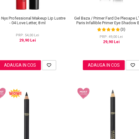
 Nyx Professional Makeup Lip Lustre
Gel Baza / Primer Fard De Pleoape L
- 04 Love Letter, 8 ml
Paris Infallible Primer Eye Shadow
100, 3 ml
(3)
PRP: 54,00 Lei
PRP: 49,00 Lei
29,90 Lei
29,90 Lei
ADAUGA IN COS
ADAUGA IN COS