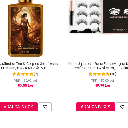
Kit cu 3 perechi Gene False Magneti
Strălucitor Ten & Corp cu Sidef Auriu,
Profesionale, 1 Aplicator, 1 Eyeli
Premium, NOVA KISS®, 50 ml
Magnetic Negru intens, Waterproo
(38)
(7)
Modele
PRP: 150,00 Lei
PRP: 139,00 Lei
49,90 Lei
85,00 Lei
ADAUGA IN COS
ADAUGA IN COS