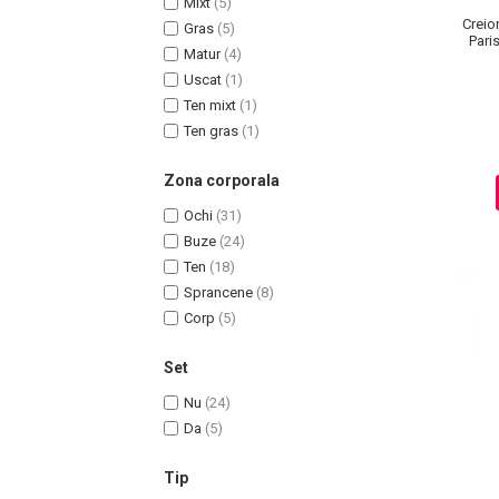
Mixt
(5)
Ingrijire par
Creio
Gras
(5)
Paris
Matur
(4)
Fiole
Uscat
(1)
Serum-Elixir
Ten mixt
(1)
Uleiuri
Ten gras
(1)
Vopsea de Par
Nuantatoare
Zona corporala
Vopsele
Ochi
(31)
Styling
Buze
(24)
Fixativ
Ten
(18)
Gel si Ceara
Sprancene
(8)
Spuma
Corp
(5)
Perii de Par si Piepteni
Set
INGRIJIRE CORP
Nu
(24)
Da
(5)
Tip