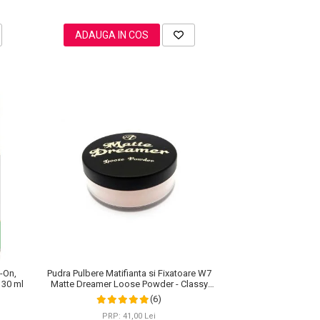
ADAUGA IN COS
l-On,
Pudra Pulbere Matifianta si Fixatoare W7
 30 ml
Matte Dreamer Loose Powder - Classy
Cameo, 20g
(6)
PRP: 41,00 Lei