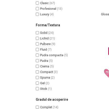
Clasic
(67)
Profesional
(13)
Luxury
(4)
Gloss
Forma/Textura
Solid
(24)
Lichid
(21)
Pulbere
(9)
Fluid
(7)
Pudra compacta
(5)
Pudra
(5)
Crema
(5)
Compact
(3)
Spuma
(2)
Baie si Relaxare
Gel
(2)
Stick
(1)
Sapunuri
Saruri si Perle
Gradul de acoperire
Uleiuri
Complet
(14)
Creme si Lotiuni