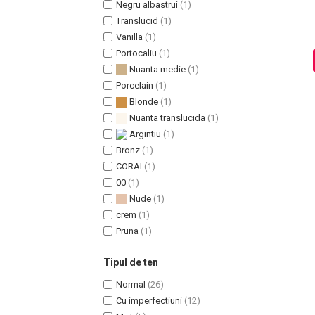
Negru albastrui
(1)
Translucid
(1)
Vanilla
(1)
Portocaliu
(1)
Sampoane Colorante
Nuanta medie
(1)
Sampon
Porcelain
(1)
Anti-Cadere
Blonde
(1)
Anti-Matreata
Nuanta translucida
(1)
Par Cret
Argintiu
(1)
Par Gras
Bronz
(1)
CORAI
(1)
Par Normal
00
(1)
Par Uscat / Deteriorat
Nude
(1)
Par Vopsit
crem
(1)
Balsam si Masca
Pruna
(1)
Indreptare
Par Vopsit
Tipul de ten
Regenerare
Normal
(26)
Stralucire
Cu imperfectiuni
(12)
Volum