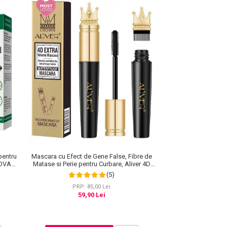
pentru
Mascara cu Efect de Gene False, Fibre de
NOVA
Matase si Perie pentru Curbare, Aliver 4D
Extra Volume, Waterproof, Negru,10 g
(5)
PRP: 85,00 Lei
59,90 Lei