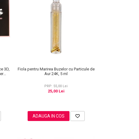
ce 3D,
Fiola pentru Marirea Buzelor cu Particule de
ner
Aur 24K, 5 ml
f, 3
PRP: 55,00 Lei
25,00 Lei
ADAUGA IN COS