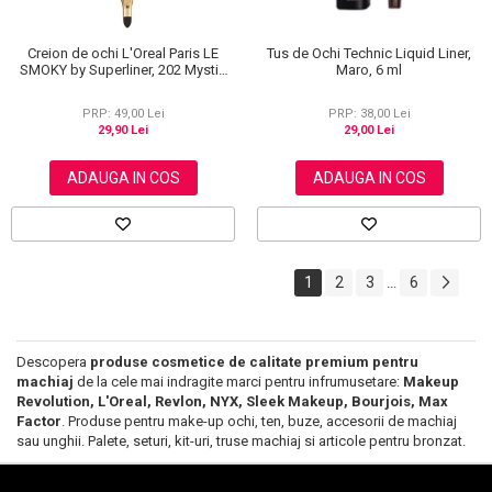
Creion de ochi L'Oreal Paris LE
Tus de Ochi Technic Liquid Liner,
SMOKY by Superliner, 202 Mystic
Maro, 6 ml
Grey
PRP: 49,00 Lei
PRP: 38,00 Lei
29,90 Lei
29,00 Lei
ADAUGA IN COS
ADAUGA IN COS
1
2
3
6
...
Descopera
produse cosmetice de calitate premium pentru
machiaj
de la cele mai indragite marci pentru infrumusetare:
Makeup
Revolution, L'Oreal, Revlon, NYX, Sleek Makeup, Bourjois, Max
Factor
. Produse pentru make-up ochi, ten, buze, accesorii de machiaj
sau unghii. Palete, seturi, kit-uri, truse machiaj si articole pentru bronzat.