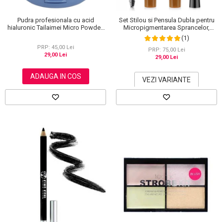
Pudra profesionala cu acid
Set Stilou si Pensula Dubla pentru
hialuronic Tailaimei Micro Powder,
Micropigmentarea Sprancelor,
102
Efect Natural de Microblading,
(1)
Aspect de Sprancene Pline
PRP: 45,00 Lei
PRP: 75,00 Lei
29,00 Lei
29,00 Lei
ADAUGA IN COS
VEZI VARIANTE