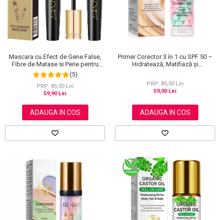
Primer Corector 3 în 1 cu SPF 50 –
Mascara cu Efect de Gene False,
Hidratează, Matifiază și
Fibre de Matase si Perie pentru
Uniformizează Tonul Pielii, 40 g
Curbare, Aliver 4D Extra Volume,
(5)
Waterproof, Negru,10 g
PRP: 85,00 Lei
PRP: 85,00 Lei
59,00 Lei
59,90 Lei
ADAUGA IN COS
ADAUGA IN COS