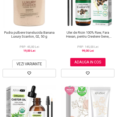
Scrub / Balsam de buze
Netestate pe Animale
Pudra pulbere translucida Banana
Ulei de Ricin 100% Raw, Fara
Luxury Scanlon, 02, 50 g
Hexan, pentru Crestere Gene,
Sprancene si Par, NOVA KISS® 60
ml
PRP: 45,00 Lei
PRP: 145,00 Lei
19,00 Lei
99,00 Lei
ADAUGA IN COS
VEZI VARIANTE