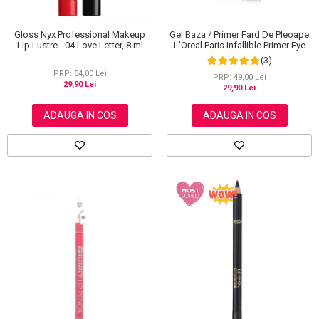
Gloss Nyx Professional Makeup
Gel Baza / Primer Fard De Pleoape
Lip Lustre - 04 Love Letter, 8 ml
L'Oreal Paris Infallible Primer Eye
Shadow Base 100, 3 ml
(3)
PRP: 54,00 Lei
PRP: 49,00 Lei
29,90 Lei
29,90 Lei
ADAUGA IN COS
ADAUGA IN COS