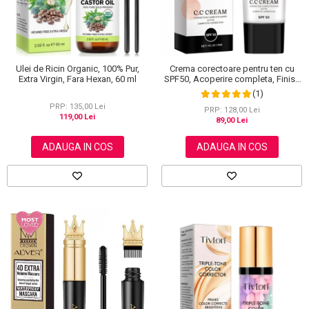
Ulei de Ricin Organic, 100% Pur,
Crema corectoare pentru ten cu
Extra Virgin, Fara Hexan, 60 ml
SPF50, Acoperire completa, Finish
mat, Rezistenta, Anti Roseata, CC
(1)
Cream Sefudun, 30 ml
PRP: 135,00 Lei
PRP: 128,00 Lei
119,00 Lei
89,00 Lei
ADAUGA IN COS
ADAUGA IN COS