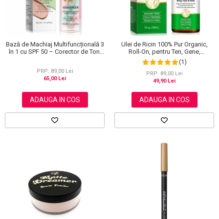
Bază de Machiaj Multifuncțională 3
Ulei de Ricin 100% Pur Organic,
în 1 cu SPF 50 – Corector de Ton,
Roll-On, pentru Ten, Gene,
Hidratant și Matifiant
Sprancene, Unghii, 30 ml
(1)
PRP: 89,00 Lei
PRP: 89,00 Lei
65,00 Lei
49,90 Lei
ADAUGA IN COS
ADAUGA IN COS