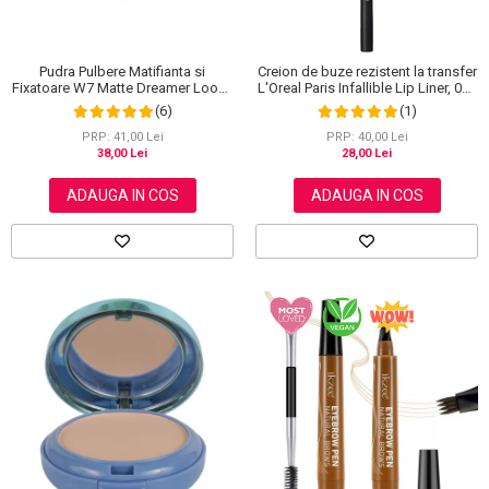
Pudra Pulbere Matifianta si
Creion de buze rezistent la transfer
Fixatoare W7 Matte Dreamer Loose
L'Oreal Paris Infallible Lip Liner, 001
Powder - Classy Cameo, 20g
Highlight On Point
(6)
(1)
PRP: 41,00 Lei
PRP: 40,00 Lei
38,00 Lei
28,00 Lei
ADAUGA IN COS
ADAUGA IN COS