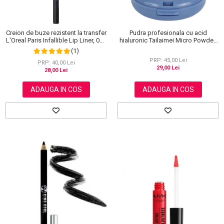
Creion de buze rezistent la transfer
Pudra profesionala cu acid
L'Oreal Paris Infallible Lip Liner, 001
hialuronic Tailaimei Micro Powder,
Highlight On Point
102
(1)
PRP: 45,00 Lei
PRP: 40,00 Lei
29,00 Lei
28,00 Lei
ADAUGA IN COS
ADAUGA IN COS