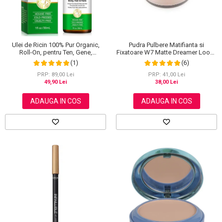
Ulei de Ricin 100% Pur Organic,
Pudra Pulbere Matifianta si
Roll-On, pentru Ten, Gene,
Fixatoare W7 Matte Dreamer Loose
Sprancene, Unghii, 30 ml
Powder - Classy Cameo, 20g
(1)
(6)
PRP: 89,00 Lei
PRP: 41,00 Lei
49,90 Lei
38,00 Lei
ADAUGA IN COS
ADAUGA IN COS