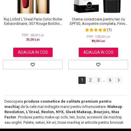
Ruj Lichid L'Oreal Paris Color Riche
Crema corectoare pentru ten cu
Extraordinaire, 307 Rouge Bolchoi,
SPF50, Acoperire completa, Finish
6 ml
mat, Rezistenta, Anti Roseata, CC
(1)
Cream Sefudun, 30 ml
PRP: 58,00 Lei
PRP: 128,00 Lei
35,00 Lei
89,00 Lei
ADAUGA IN COS
ADAUGA IN COS
1
2
3
6
...
Descopera
produse cosmetice de calitate premium pentru
machiaj
de la cele mai indragite marci pentru infrumusetare:
Makeup
Revolution, L'Oreal, Revlon, NYX, Sleek Makeup, Bourjois, Max
Factor
. Produse pentru make-up ochi, ten, buze, accesorii de machiaj
sau unghii. Palete, seturi, kit-uri, truse machiaj si articole pentru bronzat.