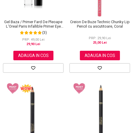
Gel Baza / Primer Fard De Pleoape
Creion De Buze Technic Chunky Lip
L'Oreal Paris Infallible Primer Eye
Pencil cu ascutitoare, Coral
Shadow Base 100, 3 ml
(3)
PRP: 29,90 Lei
PRP: 49,00 Lei
25,00 Lei
29,90 Lei
ADAUGA IN COS
ADAUGA IN COS