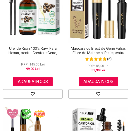
Scrub / Balsam de buze
Netestate pe Animale
Ulei de Ricin 100% Raw, Fara
Mascara cu Efect de Gene False,
Hexan, pentru Crestere Gene,
Fibre de Matase si Perie pentru
Sprancene si Par, NOVA KISS® 60
Curbare, Aliver 4D Extra Volume,
(5)
ml
Waterproof, Negru,10 g
PRP: 145,00 Lei
PRP: 85,00 Lei
99,00 Lei
59,90 Lei
ADAUGA IN COS
ADAUGA IN COS