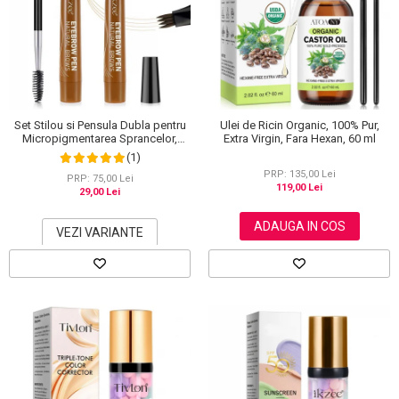
Set Stilou si Pensula Dubla pentru
Ulei de Ricin Organic, 100% Pur,
Micropigmentarea Sprancelor,
Extra Virgin, Fara Hexan, 60 ml
Efect Natural de Microblading,
(1)
Aspect de Sprancene Pline
PRP: 135,00 Lei
PRP: 75,00 Lei
119,00 Lei
29,00 Lei
ADAUGA IN COS
VEZI VARIANTE