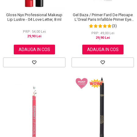
Gloss Nyx Professional Makeup
Gel Baza / Primer Fard De Pleoape
Lip Lustre - 04 Love Letter, 8 ml
L'Oreal Paris Infallible Primer Eye
Shadow Base 100, 3 ml
(3)
PRP: 54,00 Lei
PRP: 49,00 Lei
29,90 Lei
29,90 Lei
ADAUGA IN COS
ADAUGA IN COS