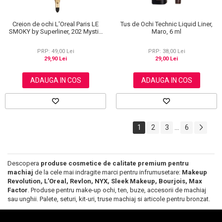
Creion de ochi L'Oreal Paris LE
Tus de Ochi Technic Liquid Liner,
SMOKY by Superliner, 202 Mystic
Maro, 6 ml
Grey
PRP: 49,00 Lei
PRP: 38,00 Lei
29,90 Lei
29,00 Lei
ADAUGA IN COS
ADAUGA IN COS
1
2
3
6
...
Descopera
produse cosmetice de calitate premium pentru
machiaj
de la cele mai indragite marci pentru infrumusetare:
Makeup
Revolution, L'Oreal, Revlon, NYX, Sleek Makeup, Bourjois, Max
Factor
. Produse pentru make-up ochi, ten, buze, accesorii de machiaj
sau unghii. Palete, seturi, kit-uri, truse machiaj si articole pentru bronzat.