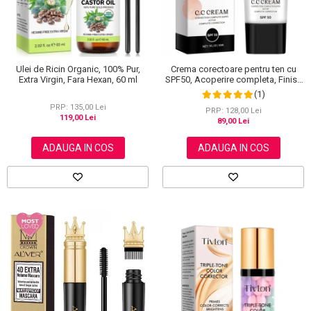
Ulei de Ricin Organic, 100% Pur,
Crema corectoare pentru ten cu
Extra Virgin, Fara Hexan, 60 ml
SPF50, Acoperire completa, Finish
mat, Rezistenta, Anti Roseata, CC
(1)
Cream Sefudun, 30 ml
PRP: 135,00 Lei
PRP: 128,00 Lei
119,00 Lei
89,00 Lei
ADAUGA IN COS
ADAUGA IN COS