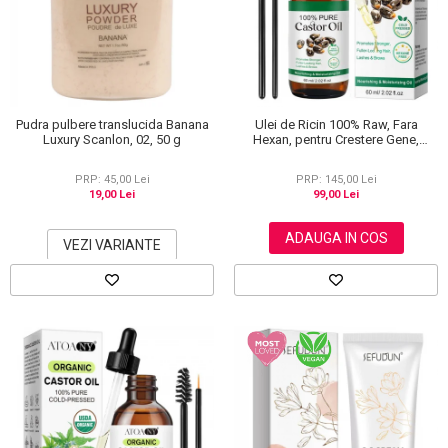
Scrub / Balsam de buze
Netestate pe Animale
Pudra pulbere translucida Banana
Ulei de Ricin 100% Raw, Fara
Luxury Scanlon, 02, 50 g
Hexan, pentru Crestere Gene,
Sprancene si Par, NOVA KISS® 60
ml
PRP: 45,00 Lei
PRP: 145,00 Lei
19,00 Lei
99,00 Lei
ADAUGA IN COS
VEZI VARIANTE