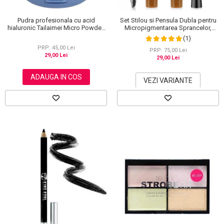
Pudra profesionala cu acid
Set Stilou si Pensula Dubla pentru
hialuronic Tailaimei Micro Powder,
Micropigmentarea Sprancelor,
102
Efect Natural de Microblading,
(1)
Aspect de Sprancene Pline
PRP: 45,00 Lei
PRP: 75,00 Lei
29,00 Lei
29,00 Lei
ADAUGA IN COS
VEZI VARIANTE