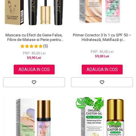
Primer Corector 3 în 1 cu SPF 50 –
Mascara cu Efect de Gene False,
Hidratează, Matifiază și
Fibre de Matase si Perie pentru
Uniformizează Tonul Pielii, 40 g
Curbare, Aliver 4D Extra Volume,
(5)
Waterproof, Negru,10 g
PRP: 85,00 Lei
PRP: 85,00 Lei
59,00 Lei
59,90 Lei
ADAUGA IN COS
ADAUGA IN COS