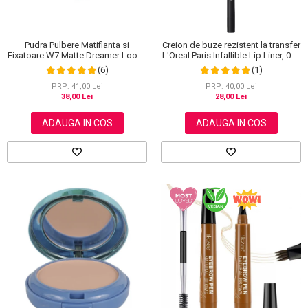
Pudra Pulbere Matifianta si
Creion de buze rezistent la transfer
Fixatoare W7 Matte Dreamer Loose
L'Oreal Paris Infallible Lip Liner, 001
Powder - Classy Cameo, 20g
Highlight On Point
(6)
(1)
PRP: 41,00 Lei
PRP: 40,00 Lei
38,00 Lei
28,00 Lei
ADAUGA IN COS
ADAUGA IN COS