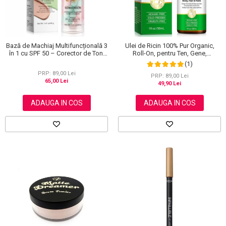
Bază de Machiaj Multifuncțională 3
Ulei de Ricin 100% Pur Organic,
în 1 cu SPF 50 – Corector de Ton,
Roll-On, pentru Ten, Gene,
Hidratant și Matifiant
Sprancene, Unghii, 30 ml
(1)
PRP: 89,00 Lei
PRP: 89,00 Lei
65,00 Lei
49,90 Lei
ADAUGA IN COS
ADAUGA IN COS