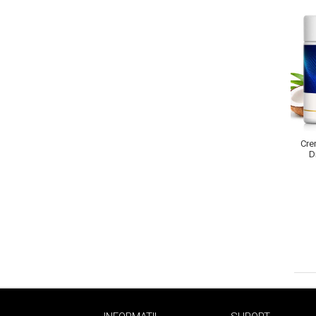
Sampoane Colorante
Sampon
Anti-Cadere
Anti-Matreata
Par Cret
Cre
Par Gras
D
Par Normal
Par Uscat / Deteriorat
Par Vopsit
Balsam si Masca
Indreptare
Par Vopsit
Regenerare
Stralucire
Volum