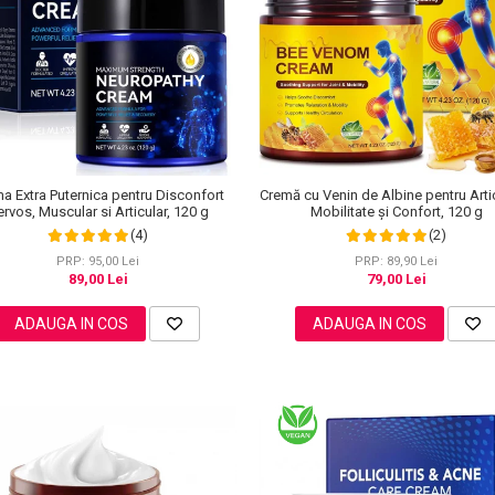
Cremă cu Venin de Albine pentru Artic
a Extra Puternica pentru Disconfort
Mobilitate și Confort, 120 g
rvos, Muscular si Articular, 120 g
(2)
(4)
PRP: 89,90 Lei
PRP: 95,00 Lei
79,00 Lei
89,00 Lei
ADAUGA IN COS
ADAUGA IN COS