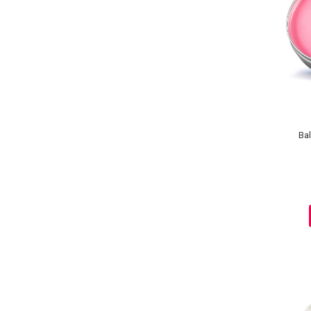
Lotiune Tonica
Hidratare
Contur de Ochi
Creme de Noapte
Creme de Zi
Serum / Elixir
Antirid
Contur de Ochi
Ba
Creme de Noapte
Creme de Zi
Plasturi Antirid
Serum / Elixir
Imperfectiuni
Iritatii
Matifiant si Purifiant
Matifiere
Spray Fixare Machiaj
Roseata