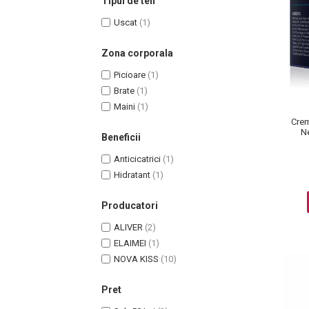
Tipul de ten
Uscat
(1)
Zona corporala
Picioare
(1)
Uleiuri pentru Par
Brate
(1)
Uleiuri pentru Corp
Maini
(1)
Uleiuri Unghii / Cuticule
Crem
Uleiuri pentru Ten
Ne
Beneficii
Uleiuri Esentiale
Anticicatrici
(1)
INGRIJIRE TEN
Hidratant
(1)
Producatori
ALIVER
(2)
ELAIMEI
(1)
NOVA KISS
(10)
Pret