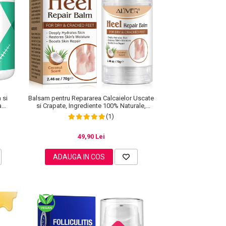
 si
Balsam pentru Repararea Calcaielor Uscate
a
si Crapate, Ingrediente 100% Naturale,
ml
Aroma de Cocos, Aliver 70 g
(1)
49,90 Lei
ADAUGA IN COS