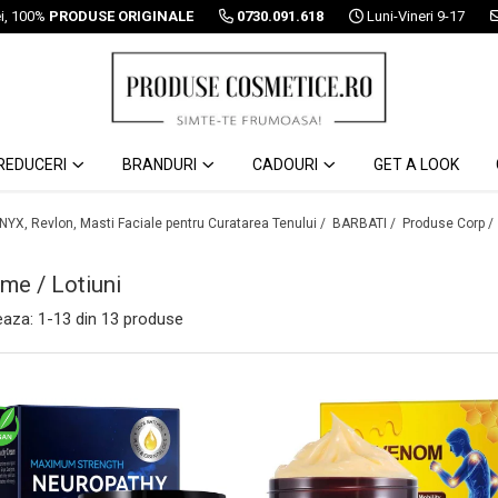
ei, 100%
PRODUSE ORIGINALE
0730.091.618
Luni-Vineri 9-17
REDUCERI
BRANDURI
CADOURI
GET A LOOK
 NYX, Revlon, Masti Faciale pentru Curatarea Tenului /
BARBATI /
Produse Corp /
me / Lotiuni
eaza:
1-
13
din
13
produse