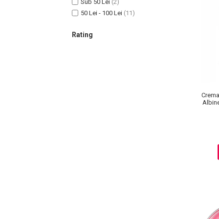
Sub 50 Lei
(2)
50 Lei - 100 Lei
(11)
Rating
Crema
Albin
Masaj Facial si Drenaj Limfatic
Exfolianti si Masti
Gomaj si Exfoliere
Masti
Plasturi ochi / nas / frunte
Produse Curatare Ten
Demachiant si Apa Micelara
Gel de Curatare