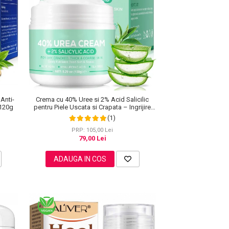
 Anti-
Crema cu 40% Uree si 2% Acid Salicilic
 120g
pentru Piele Uscata si Crapata – Ingrijire
Picioare si Maini, 150 g
(1)
PRP: 105,00 Lei
79,00 Lei
ADAUGA IN COS