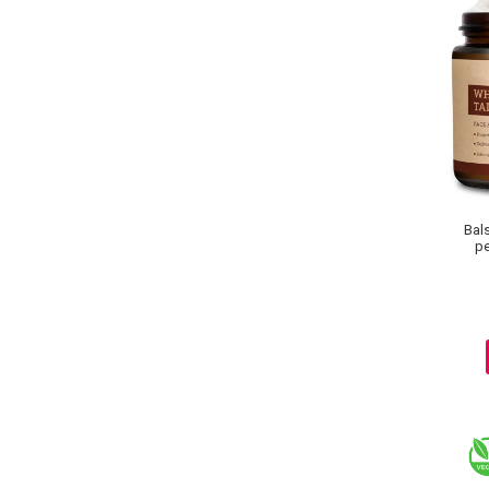
Pete
Ingrijire Gene
PAR
Bal
pe