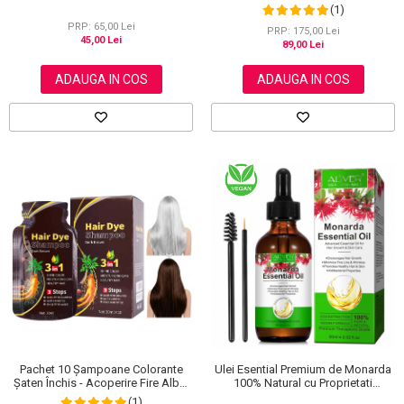
Pentru Piele și Scalp
10x30ml
(1)
PRP: 65,00 Lei
PRP: 175,00 Lei
45,00 Lei
89,00 Lei
ADAUGA IN COS
ADAUGA IN COS
Pachet 10 Șampoane Colorante
Ulei Esential Premium de Monarda
Șaten Închis - Acoperire Fire Albe,
100% Natural cu Proprietati
10x30ml
Antibacteriene pentru Cresterea
(1)