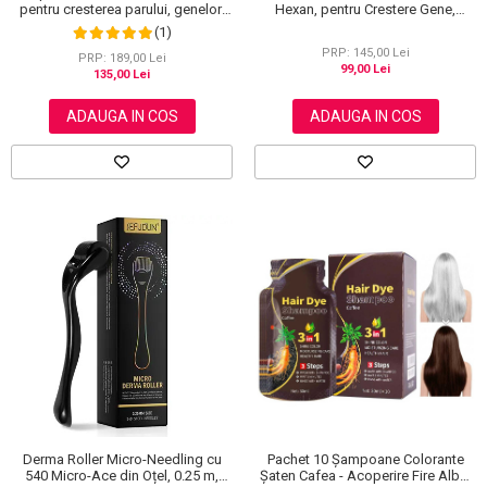
pentru cresterea parului, genelor,
Hexan, pentru Crestere Gene,
sprancenelor si unghiilor, Aliver 120
Sprancene si Par, NOVA KISS® 60
(1)
ml
ml
PRP: 145,00 Lei
PRP: 189,00 Lei
99,00 Lei
135,00 Lei
ADAUGA IN COS
ADAUGA IN COS
Derma Roller Micro-Needling cu
Pachet 10 Șampoane Colorante
540 Micro-Ace din Oțel, 0.25 m,
Șaten Cafea - Acoperire Fire Albe,