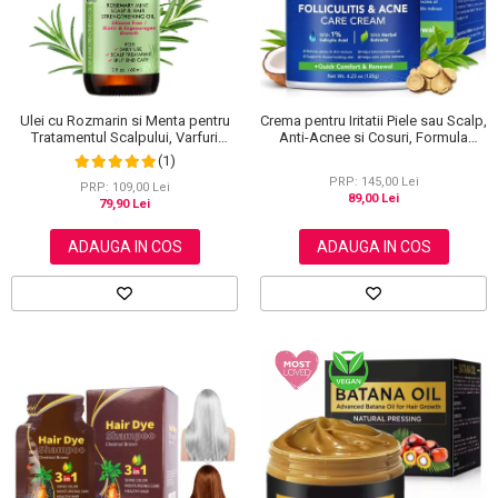
Scrub / Balsam de buze
Netestate pe Animale
Crema pentru Iritatii Piele sau Scalp,
Ulei cu Rozmarin si Menta pentru
Anti-Acnee si Cosuri, Formula
Tratamentul Scalpului, Varfuri
Premium, 120g
Despicate si Cresterea Parului,
(1)
NIFEISHI®, 60 ml
PRP: 145,00 Lei
PRP: 109,00 Lei
89,00 Lei
79,90 Lei
ADAUGA IN COS
ADAUGA IN COS