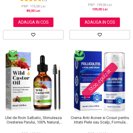
Parului si Ingrijriea Tenului, Aliver 60
PRP: 139,00 Lei
ml
PRP: 175,00 Lei
109,00 Lei
89,00 Lei
ADAUGA IN COS
ADAUGA IN COS
Stoc epuizat
Ulei de Ricin Salbatic, Stimuleaza
Crema Anti-Acnee si Cosuri pentru
Cresterea Parului, 100% Natural,
Iritatii Piele sau Scalp, Formula
Fara Hexan, 60 ml
Premium, 100g