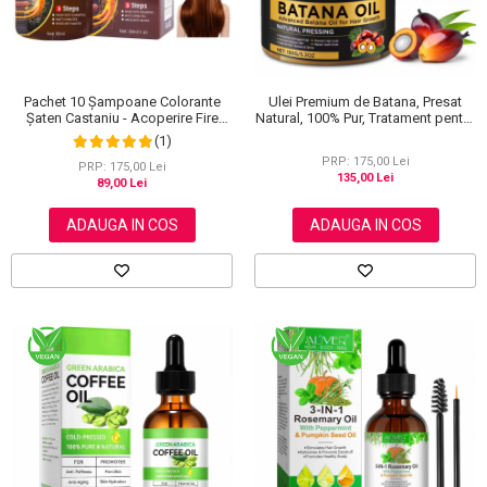
Ulei Premium de Batana, Presat
Pachet 10 Șampoane Colorante
Natural, 100% Pur, Tratament pentru
Șaten Castaniu - Acoperire Fire
Cresterea si Regenerarea parului,
Albe, 10x30ml
(1)
150 g
PRP: 175,00 Lei
PRP: 175,00 Lei
135,00 Lei
89,00 Lei
ADAUGA IN COS
ADAUGA IN COS