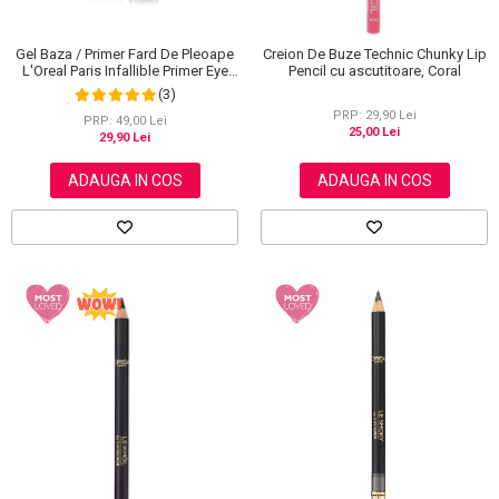
Gel Baza / Primer Fard De Pleoape
Creion De Buze Technic Chunky Lip
L'Oreal Paris Infallible Primer Eye
Pencil cu ascutitoare, Coral
Shadow Base 100, 3 ml
(3)
PRP: 29,90 Lei
PRP: 49,00 Lei
25,00 Lei
29,90 Lei
ADAUGA IN COS
ADAUGA IN COS