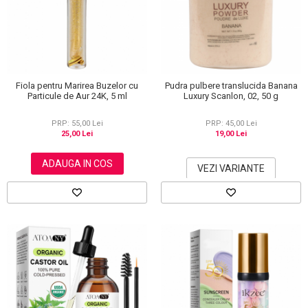
Scrub / Balsam de buze
Netestate pe Animale
Fiola pentru Marirea Buzelor cu
Pudra pulbere translucida Banana
Particule de Aur 24K, 5 ml
Luxury Scanlon, 02, 50 g
PRP: 55,00 Lei
PRP: 45,00 Lei
25,00 Lei
19,00 Lei
ADAUGA IN COS
VEZI VARIANTE