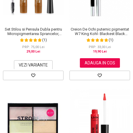
Set Stilou si Pensula Dubla pentru
Creion De Ochi puternic pigmentat
Micropigmentarea Sprancelor,
W7 King Kohl- Blackest Black
Efect Natural de Microblading,
(Negru)
(1)
(1)
Aspect de Sprancene Pline
PRP: 75,00 Lei
PRP: 33,00 Lei
29,00 Lei
19,90 Lei
ADAUGA IN COS
VEZI VARIANTE