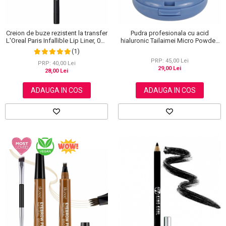
Creion de buze rezistent la transfer
Pudra profesionala cu acid
L'Oreal Paris Infallible Lip Liner, 001
hialuronic Tailaimei Micro Powder,
Highlight On Point
102
(1)
PRP: 45,00 Lei
PRP: 40,00 Lei
29,00 Lei
28,00 Lei
ADAUGA IN COS
ADAUGA IN COS