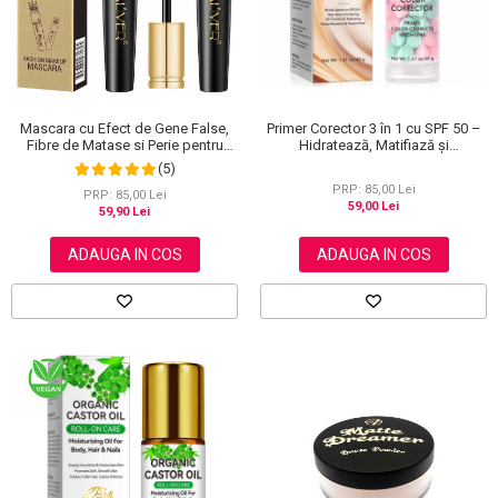
Primer Corector 3 în 1 cu SPF 50 –
Mascara cu Efect de Gene False,
Hidratează, Matifiază și
Fibre de Matase si Perie pentru
Uniformizează Tonul Pielii, 40 g
Curbare, Aliver 4D Extra Volume,
(5)
Waterproof, Negru,10 g
PRP: 85,00 Lei
PRP: 85,00 Lei
59,00 Lei
59,90 Lei
ADAUGA IN COS
ADAUGA IN COS