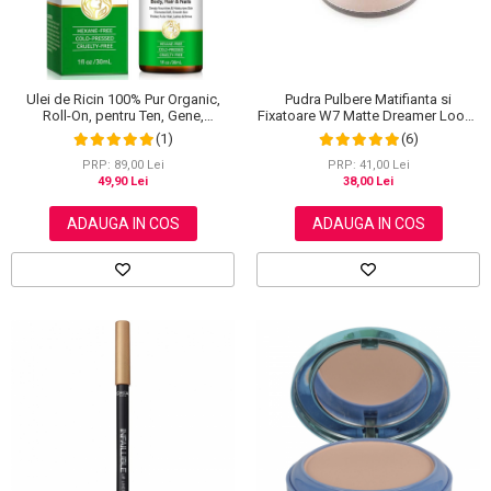
Ulei de Ricin 100% Pur Organic,
Pudra Pulbere Matifianta si
Roll-On, pentru Ten, Gene,
Fixatoare W7 Matte Dreamer Loose
Sprancene, Unghii, 30 ml
Powder - Classy Cameo, 20g
(1)
(6)
PRP: 89,00 Lei
PRP: 41,00 Lei
49,90 Lei
38,00 Lei
ADAUGA IN COS
ADAUGA IN COS