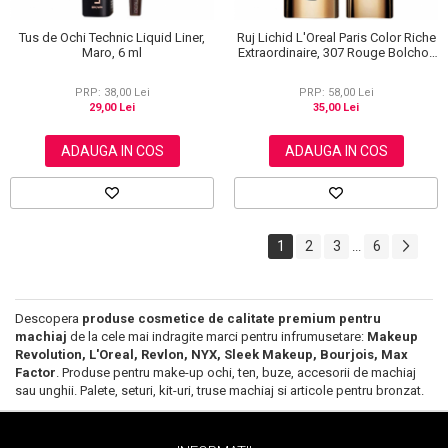
Tus de Ochi Technic Liquid Liner,
Ruj Lichid L'Oreal Paris Color Riche
Maro, 6 ml
Extraordinaire, 307 Rouge Bolchoi,
6 ml
PRP: 38,00 Lei
PRP: 58,00 Lei
29,00 Lei
35,00 Lei
ADAUGA IN COS
ADAUGA IN COS
1
2
3
6
...
Descopera
produse cosmetice de calitate premium pentru
machiaj
de la cele mai indragite marci pentru infrumusetare:
Makeup
Revolution, L'Oreal, Revlon, NYX, Sleek Makeup, Bourjois, Max
Factor
. Produse pentru make-up ochi, ten, buze, accesorii de machiaj
sau unghii. Palete, seturi, kit-uri, truse machiaj si articole pentru bronzat.