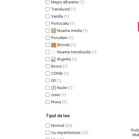
Negru albastrui
(1)
Translucid
(1)
Vanilla
(1)
Portocaliu
(1)
Sampoane Colorante
Nuanta medie
(1)
Sampon
Porcelain
(1)
Anti-Cadere
Blonde
(1)
Anti-Matreata
Nuanta translucida
(1)
Par Cret
Argintiu
(1)
Par Gras
Bronz
(1)
CORAI
(1)
Par Normal
00
(1)
Par Uscat / Deteriorat
Nude
(1)
Par Vopsit
crem
(1)
Balsam si Masca
Pruna
(1)
Indreptare
Par Vopsit
Tipul de ten
Regenerare
Normal
(26)
Pudr
Stralucire
Cu imperfectiuni
(12)
Mat
Volum