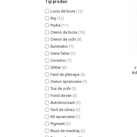
Tip produs
Luciu de buze
(12)
Ruj
(12)
Pudra
(11)
Creion de buze
(10)
Uleiuri pentru Par
Creion de ochi
(8)
Uleiuri pentru Corp
Iluminator
(7)
Uleiuri Unghii / Cuticule
Gene false
(7)
Uleiuri pentru Ten
Corector
(7)
Uleiuri Esentiale
Glitter
(6)
F
Ada
INGRIJIRE TEN
Fard de pleoape
(6)
Creion sprancene
(5)
Tus de ochi
(5)
Fond de ten
(3)
Autobronzant
(3)
fard de obraz
(3)
Kit sprancene
(2)
Pigment
(2)
Baza de machiaj
(2)