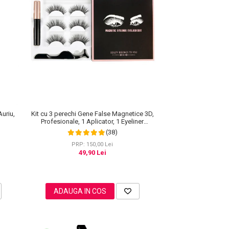
Kit cu 3 perechi Gene False Magnetice 3D,
Auriu,
Profesionale, 1 Aplicator, 1 Eyeliner
Magnetic Negru intens, Waterproof, 3
(38)
Modele
PRP: 150,00 Lei
49,90 Lei
ADAUGA IN COS