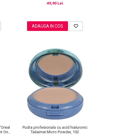
49,90 Lei
ADAUGA IN COS
'Oreal
Pudra profesionala cu acid hialuronic
ght On
Tailaimei Micro Powder, 102