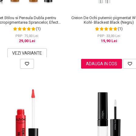
et Stilou si Pensula Dubla pentru
Creion De Ochi puternic pigmentat W
cropigmentarea Sprancelor, Efect
Kohl- Blackest Black (Negru)
tural de Microblading, Aspect de
(1)
(1)
Sprancene Pline
PRP: 75,00 Lei
PRP: 33,00 Lei
29,00 Lei
19,90 Lei
VEZI VARIANTE
ADAUGA IN COS