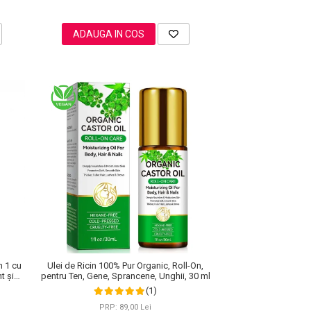
ADAUGA IN COS
n 1 cu
Ulei de Ricin 100% Pur Organic, Roll-On,
t și
pentru Ten, Gene, Sprancene, Unghii, 30 ml
(1)
PRP: 89,00 Lei