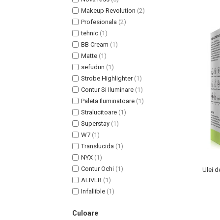
Lotiune Tonica
Makeup Revolution
(2)
Hidratare
Profesionala
(2)
Contur de Ochi
tehnic
(1)
Creme de Noapte
BB Cream
(1)
Creme de Zi
Matte
(1)
Serum / Elixir
sefudun
(1)
Antirid
Strobe Highlighter
(1)
Contur Si Iluminare
(1)
Contur de Ochi
Paleta Iluminatoare
(1)
Creme de Noapte
Stralucitoare
(1)
Creme de Zi
Superstay
(1)
Plasturi Antirid
W7
(1)
Serum / Elixir
Translucida
(1)
Imperfectiuni
NYX
(1)
Iritatii
Contur Ochi
(1)
Ulei d
ALIVER
(1)
Matifiant si Purifiant
Infallible
(1)
Matifiere
Spray Fixare Machiaj
Culoare
Roseata