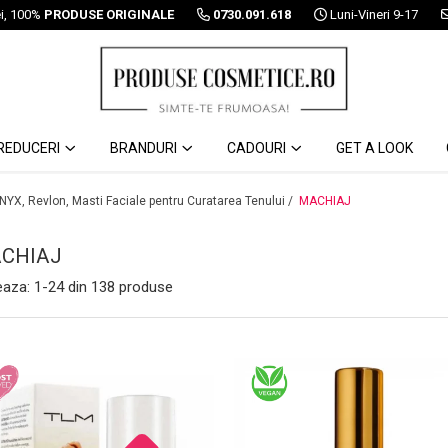
ei, 100%
PRODUSE ORIGINALE
0730.091.618
Luni-Vineri 9-17
REDUCERI
BRANDURI
CADOURI
GET A LOOK
 NYX, Revlon, Masti Faciale pentru Curatarea Tenului /
MACHIAJ
CHIAJ
eaza:
1-
24
din
138
produse