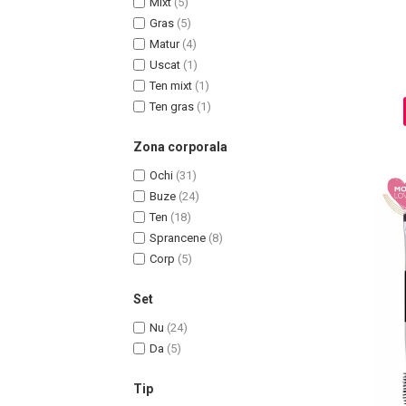
Mixt
(5)
Ingrijire par
Gras
(5)
Matur
(4)
Fiole
Uscat
(1)
Serum-Elixir
Ten mixt
(1)
Uleiuri
Ten gras
(1)
Vopsea de Par
Nuantatoare
Zona corporala
Vopsele
Ochi
(31)
Styling
Buze
(24)
Fixativ
Ten
(18)
Gel si Ceara
Sprancene
(8)
Spuma
Corp
(5)
Perii de Par si Piepteni
Set
INGRIJIRE CORP
Nu
(24)
Da
(5)
Tip