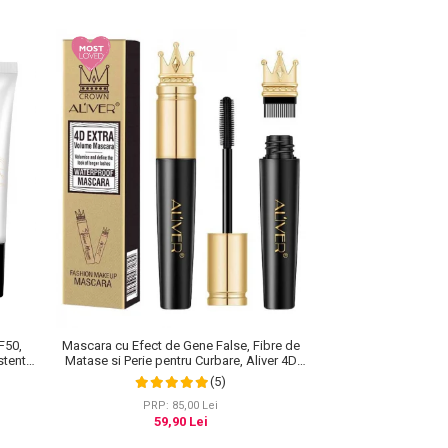
F50,
Mascara cu Efect de Gene False, Fibre de
stenta,
Matase si Perie pentru Curbare, Aliver 4D
0 ml
Extra Volume, Waterproof, Negru,10 g
(5)
PRP: 85,00 Lei
59,90 Lei