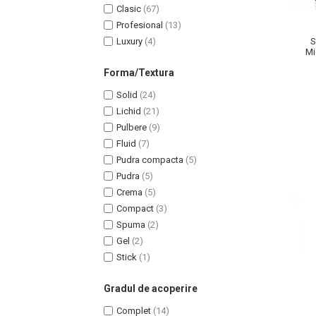
Clasic
(67)
Profesional
(13)
Luxury
(4)
S
Mi
Na
Forma/Textura
Solid
(24)
Lichid
(21)
Pulbere
(9)
Fluid
(7)
Pudra compacta
(5)
Pudra
(5)
Crema
(5)
Compact
(3)
Spuma
(2)
Baie si Relaxare
Gel
(2)
Stick
(1)
Sapunuri
Saruri si Perle
Gradul de acoperire
Uleiuri
Complet
(14)
Creme si Lotiuni