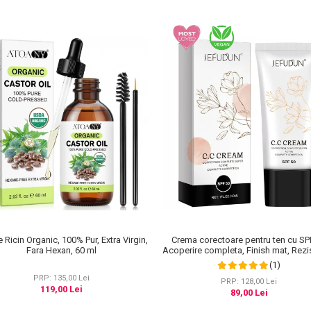
e Ricin Organic, 100% Pur, Extra Virgin,
Crema corectoare pentru ten cu SP
Fara Hexan, 60 ml
Acoperire completa, Finish mat, Rezi
Anti Roseata, CC Cream Sefudun, 3
(1)
PRP: 135,00 Lei
PRP: 128,00 Lei
119,00 Lei
89,00 Lei