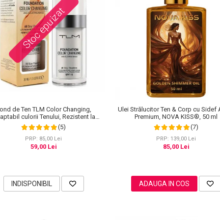
Stoc epuizat
ond de Ten TLM Color Changing,
Ulei Strălucitor Ten & Corp cu Sidef 
ptabil culorii Tenului, Rezistent la
Premium, NOVA KISS®, 50 ml
Transfer 16H, SPF 15, 30 ml
(5)
(7)
PRP: 85,00 Lei
PRP: 139,00 Lei
59,00 Lei
85,00 Lei
INDISPONIBIL
ADAUGA IN COS