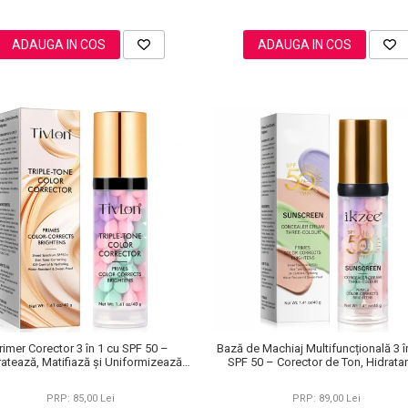
ADAUGA IN COS
ADAUGA IN COS
rimer Corector 3 în 1 cu SPF 50 –
Bază de Machiaj Multifuncțională 3 î
ratează, Matifiază și Uniformizează
SPF 50 – Corector de Ton, Hidratan
Tonul Pielii, 40 g
Matifiant
PRP: 85,00 Lei
PRP: 89,00 Lei