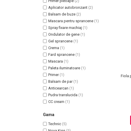
Primer pleoape
(2)
Aplicator autobronzant
(2)
Balsam de buze
(2)
Mascara pentru sprancene
(1)
Spray fixare machiaj
(1)
Ondulator de gene
(1)
Gel sprancene
(1)
Crema
(1)
Fard sprancene
(1)
Mascara
(1)
Paleta iluminatoare
(1)
Masaj Facial si Drenaj Limfatic
Primer
(1)
Fiola 
Exfolianti si Masti
Balsam de par
(1)
Gomaj si Exfoliere
Anticearcan
(1)
Masti
Pudra translucida
(1)
CC cream
(1)
Plasturi ochi / nas / frunte
Produse Curatare Ten
Gama
Demachiant si Apa Micelara
Technic
(5)
Gel de Curatare
Nova Kiss
(5)