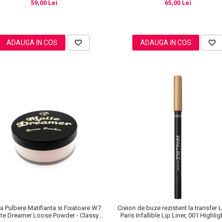
59,00 Lei
65,00 Lei
ADAUGA IN COS
ADAUGA IN COS
a Pulbere Matifianta si Fixatoare W7
Creion de buze rezistent la transfer L
te Dreamer Loose Powder - Classy
Paris Infallible Lip Liner, 001 Highli