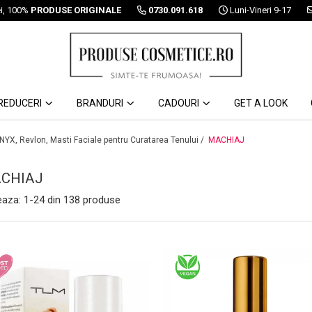
ei, 100%
PRODUSE ORIGINALE
0730.091.618
Luni-Vineri 9-17
REDUCERI
BRANDURI
CADOURI
GET A LOOK
 NYX, Revlon, Masti Faciale pentru Curatarea Tenului /
MACHIAJ
CHIAJ
eaza:
1-
24
din
138
produse