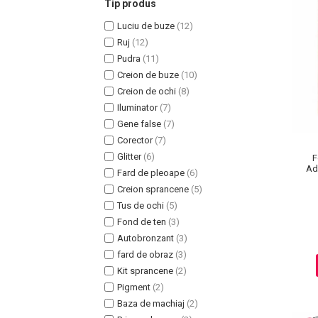
Tip produs
Luciu de buze
(12)
Ruj
(12)
Pudra
(11)
Creion de buze
(10)
Uleiuri pentru Par
Creion de ochi
(8)
Uleiuri pentru Corp
Iluminator
(7)
Uleiuri Unghii / Cuticule
Gene false
(7)
Uleiuri pentru Ten
Corector
(7)
Uleiuri Esentiale
Glitter
(6)
F
Ada
INGRIJIRE TEN
Fard de pleoape
(6)
Creion sprancene
(5)
Tus de ochi
(5)
Fond de ten
(3)
Autobronzant
(3)
fard de obraz
(3)
Kit sprancene
(2)
Pigment
(2)
Baza de machiaj
(2)