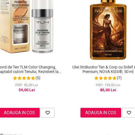
ond de Ten TLM Color Changing,
Ulei Strălucitor Ten & Corp cu Sidef 
ptabil culorii Tenului, Rezistent la
Premium, NOVA KISS®, 50 ml
Transfer 16H, SPF 15, 30 ml
(5)
(7)
PRP: 85,00 Lei
PRP: 139,00 Lei
59,00 Lei
85,00 Lei
ADAUGA IN COS
ADAUGA IN COS