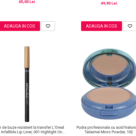
65,00 Lei
49,90 Lei
ADAUGA IN COS
ADAUGA IN COS
n de buze rezistent la transfer L'Oreal
Pudra profesionala cu acid hialur
 Infallible Lip Liner, 001 Highlight On
Tailaimei Micro Powder, 102