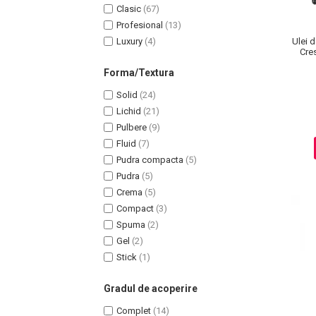
Clasic
(67)
Profesional
(13)
Luxury
(4)
Ulei 
Cre
Forma/Textura
Solid
(24)
Lichid
(21)
Pulbere
(9)
Fluid
(7)
Pudra compacta
(5)
Pudra
(5)
Crema
(5)
Compact
(3)
Spuma
(2)
Baie si Relaxare
Gel
(2)
Stick
(1)
Sapunuri
Saruri si Perle
Gradul de acoperire
Uleiuri
Complet
(14)
Creme si Lotiuni