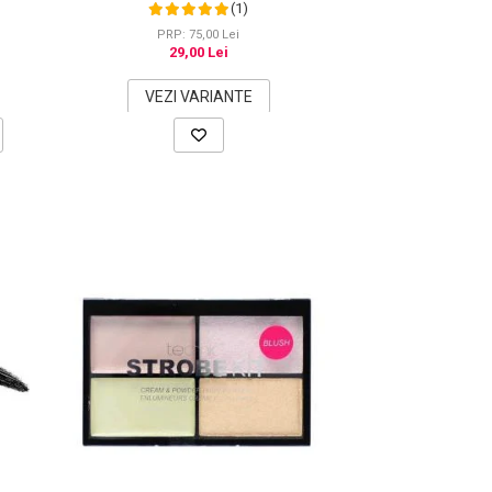
Natural de Microblading, Aspect de
(1)
Sprancene Pline
PRP: 75,00 Lei
29,00 Lei
VEZI VARIANTE