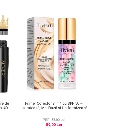
bre de
Primer Corector 3 în 1 cu SPF 50 –
er 4D
Hidratează, Matifiază și Uniformizează
10 g
Tonul Pielii, 40 g
PRP: 85,00 Lei
59,00 Lei