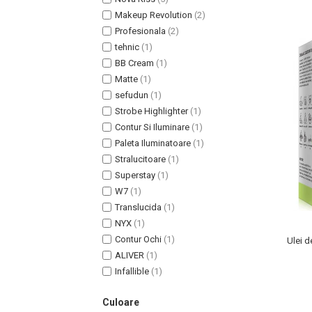
Lotiune Tonica
Makeup Revolution
(2)
Hidratare
Profesionala
(2)
Contur de Ochi
tehnic
(1)
Creme de Noapte
BB Cream
(1)
Creme de Zi
Matte
(1)
Serum / Elixir
sefudun
(1)
Antirid
Strobe Highlighter
(1)
Contur Si Iluminare
(1)
Contur de Ochi
Paleta Iluminatoare
(1)
Creme de Noapte
Stralucitoare
(1)
Creme de Zi
Superstay
(1)
Plasturi Antirid
W7
(1)
Serum / Elixir
Translucida
(1)
Imperfectiuni
NYX
(1)
Iritatii
Contur Ochi
(1)
Ulei d
ALIVER
(1)
Matifiant si Purifiant
Infallible
(1)
Matifiere
Spray Fixare Machiaj
Culoare
Roseata