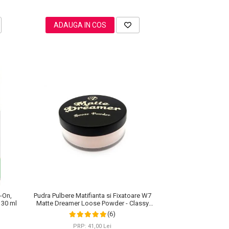
ADAUGA IN COS
l-On,
Pudra Pulbere Matifianta si Fixatoare W7
 30 ml
Matte Dreamer Loose Powder - Classy
Cameo, 20g
(6)
PRP: 41,00 Lei