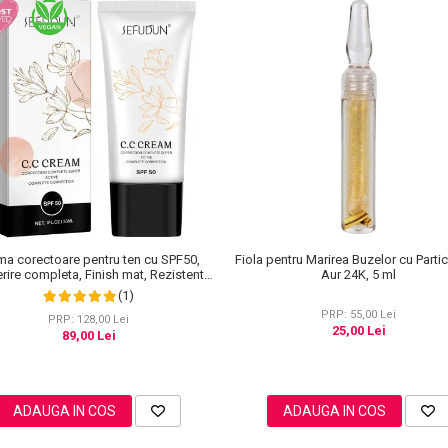
ma corectoare pentru ten cu SPF50,
Fiola pentru Marirea Buzelor cu Parti
ire completa, Finish mat, Rezistenta,
Aur 24K, 5 ml
i Roseata, CC Cream Sefudun, 30 ml
(1)
PRP: 55,00 Lei
PRP: 128,00 Lei
25,00 Lei
89,00 Lei
ADAUGA IN COS
ADAUGA IN COS