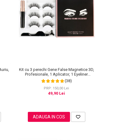
Kit cu 3 perechi Gene False Magnetice 3D,
Auriu,
Profesionale, 1 Aplicator, 1 Eyeliner
Magnetic Negru intens, Waterproof, 3
(38)
Modele
PRP: 150,00 Lei
49,90 Lei
ADAUGA IN COS