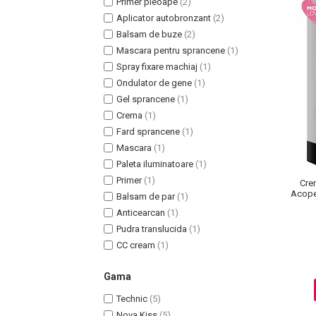
Primer pleoape
(2)
Aplicator autobronzant
(2)
Balsam de buze
(2)
Mascara pentru sprancene
(1)
Spray fixare machiaj
(1)
Ondulator de gene
(1)
Gel sprancene
(1)
Crema
(1)
Fard sprancene
(1)
Mascara
(1)
Paleta iluminatoare
(1)
Masaj Facial si Drenaj Limfatic
Primer
(1)
Cre
Exfolianti si Masti
Acoper
Balsam de par
(1)
Ant
Gomaj si Exfoliere
Anticearcan
(1)
Masti
Pudra translucida
(1)
CC cream
(1)
Plasturi ochi / nas / frunte
Produse Curatare Ten
Gama
Demachiant si Apa Micelara
Technic
(5)
Gel de Curatare
Nova Kiss
(5)