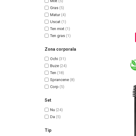
Mixt
(5)
Ingrijire par
Gras
(5)
Matur
(4)
Fiole
Uscat
(1)
Serum-Elixir
Ten mixt
(1)
Uleiuri
Ten gras
(1)
Vopsea de Par
Nuantatoare
Zona corporala
Vopsele
Ochi
(31)
Styling
Buze
(24)
Fixativ
Ten
(18)
Gel si Ceara
Sprancene
(8)
Spuma
Corp
(5)
Perii de Par si Piepteni
Set
INGRIJIRE CORP
Nu
(24)
Da
(5)
Tip