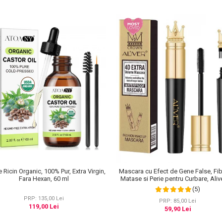
e Ricin Organic, 100% Pur, Extra Virgin,
Mascara cu Efect de Gene False, Fi
Fara Hexan, 60 ml
Matase si Perie pentru Curbare, Aliv
Extra Volume, Waterproof, Negru,
(5)
PRP: 135,00 Lei
PRP: 85,00 Lei
119,00 Lei
59,90 Lei