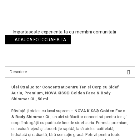
Impartaseste experienta ta cu membrii comunitatii
ADAUGA FOTOGRAFIA TA
Descriere
Ulei Stralucitor Concentrat pentru Ten si Corp cu Sidef
Auriu, Premium, NOVA KISS® Golden Face & Body
Shimmer Oil, 50 ml
Răsfață-ți pielea cu luxul suprem –
NOVA KISS® Golden Face
& Body Shimmer Oil
, un ulei strălucitor concentrat pentru ten și
corp, îmbogățit cu particule fine de sidef auriu. Formula premium,
cu textură lejeră și absorbție rapidă, lasă pielea catifelată,
hidratată și radiantă, fără senzație grasă. Potrivit pentru toate