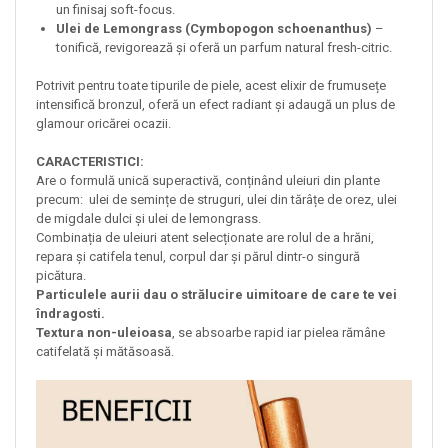
un finisaj soft-focus.
Ulei de Lemongrass (Cymbopogon schoenanthus)
–
tonifică, revigorează și oferă un parfum natural fresh-citric.
Potrivit pentru toate tipurile de piele, acest elixir de frumusețe
intensifică bronzul, oferă un efect radiant și adaugă un plus de
glamour oricărei ocazii.
CARACTERISTICI:
Are o formulă unică superactivă, conținând uleiuri din plante
precum: ulei de semințe de struguri, ulei din tărâțe de orez, ulei
de migdale dulci și ulei de lemongrass.
Combinația de uleiuri atent selecționate are rolul de a hrăni,
repara și catifela tenul, corpul dar și părul dintr-o singură
picătura.
Particulele aurii dau o strălucire uimitoare de care te vei
îndragosti.
Textura non-uleioasa
, se absoarbe rapid iar pielea rămâne
catifelată și mătăsoasă.