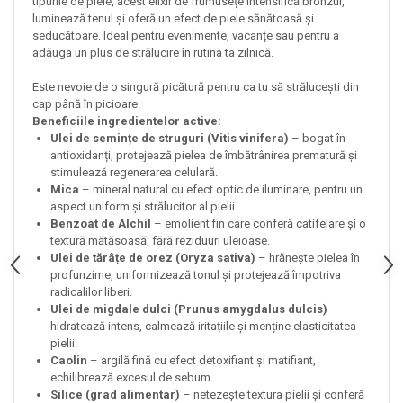
tipurile de piele, acest elixir de frumusețe intensifică bronzul,
luminează tenul și oferă un efect de piele sănătoasă și
seducătoare. Ideal pentru evenimente, vacanțe sau pentru a
adăuga un plus de strălucire în rutina ta zilnică.
Este nevoie de o singură picătură pentru ca tu să strălucești din
cap până în picioare.
Beneficiile ingredientelor active:
Ulei de semințe de struguri (Vitis vinifera)
– bogat în
antioxidanți, protejează pielea de îmbătrânirea prematură și
stimulează regenerarea celulară.
Mica
– mineral natural cu efect optic de iluminare, pentru un
aspect uniform și strălucitor al pielii.
Benzoat de Alchil
– emolient fin care conferă catifelare și o
textură mătăsoasă, fără reziduuri uleioase.
Ulei de tărâțe de orez (Oryza sativa)
– hrănește pielea în
profunzime, uniformizează tonul și protejează împotriva
radicalilor liberi.
Ulei de migdale dulci (Prunus amygdalus dulcis)
–
hidratează intens, calmează iritațiile și menține elasticitatea
pielii.
Caolin
– argilă fină cu efect detoxifiant și matifiant,
echilibrează excesul de sebum.
Silice (grad alimentar)
– netezește textura pielii și conferă