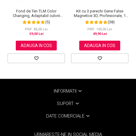
Fond de Ten TLM Color
Kit cu 3 perechi Gene False
Changing, Adaptabil culorii
Magnetice 3D, Profesionale, 1
Tenului, Rezistent la Transfer
Aplicator, 1 Eyeliner Magnetic
(5)
(38)
16H, SPF 15, 30 ml
Negru intens, Waterproof, 3
Modele
PRP: 85,00 Lei
PRP: 150,00 Lei
59,00 Lei
49,90 Lei
ADAUGA IN COS
ADAUGA IN COS
INFORMATII
SUPORT
DATE COMERCIALE
URMARESTE-NE IN SOCIAL MEDIA