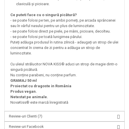
claviculă și picioare.
Ce puteti face cu o singură picătură?
- se poate folosi pe ten, pe ambii pomeți, pe arcada sprâncenei
sau în vârful nasului pentru un plus de luminozitate.
- se poate folosi direct pe piele, pe mâini, picioare, decolteu.
- se poate folosi pe toată lunigimea părului.
Puteți adăuga produsul în rutina zilnică - adaugați un strop de ulei
concentrat în crema de zi pentru a adăuga un strop de
luminozitate.
Cu uleiul strălucitor NOVA KISS® aduci un strop de magie dintr-o
singură picătură.
Nu conține parabeni, nu conține parfum.
GRAMAJ 50 ml
Proiectat cu dragoste in România
Produs vegan.
Netestat pe animale.
NovaKiss® este marcă înregistrată
Review-uri Clienti
(7)
Review-uri Facebook