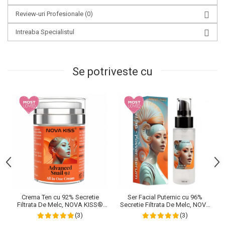
Review-uri Profesionale
(0)
Intreaba Specialistul
Se potriveste cu
Crema Ten cu 92% Secretie
Ser Facial Puternic cu 96%
Filtrata De Melc, NOVA KISS®
Secretie Filtrata De Melc, NOVA
Advanced Snail 92 All In One,
KISS® Snail 96 Power Serum,
(3)
(3)
100 g
100 ml