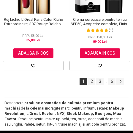
Ruj Lichid L'Oreal Paris Color Riche
Crema corectoare pentru ten cu
Extraordinaire, 307 Rouge Bolchoi,
SPF50, Acoperire completa, Finish
6 ml
mat, Rezistenta, Anti Roseata, CC
(1)
Cream Sefudun, 30 ml
PRP: 58,00 Lei
PRP: 128,00 Lei
35,00 Lei
89,00 Lei
ADAUGA IN COS
ADAUGA IN COS
1
2
3
6
...
Descopera
produse cosmetice de calitate premium pentru
machiaj
de la cele mai indragite marci pentru infrumusetare:
Makeup
Revolution, L'Oreal, Revlon, NYX, Sleek Makeup, Bourjois, Max
Factor
. Produse pentru make-up ochi, ten, buze, accesorii de machiaj
sau unghii. Palete, seturi, kit-uri, truse machiaj si articole pentru bronzat.