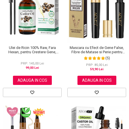
Scrub / Balsam de buze
Netestate pe Animale
Ulei de Ricin 100% Raw, Fara
Mascara cu Efect de Gene False,
Hexan, pentru Crestere Gene,
Fibre de Matase si Perie pentru
Sprancene si Par, NOVA KISS® 60
Curbare, Aliver 4D Extra Volume,
(5)
ml
Waterproof, Negru,10 g
PRP: 145,00 Lei
PRP: 85,00 Lei
99,00 Lei
59,90 Lei
ADAUGA IN COS
ADAUGA IN COS