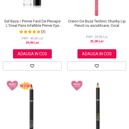
Gel Baza / Primer Fard De Pleoape
Creion De Buze Technic Chunky Lip
L'Oreal Paris Infallible Primer Eye
Pencil cu ascutitoare, Coral
Shadow Base 100, 3 ml
(3)
PRP: 29,90 Lei
PRP: 49,00 Lei
25,00 Lei
29,90 Lei
ADAUGA IN COS
ADAUGA IN COS