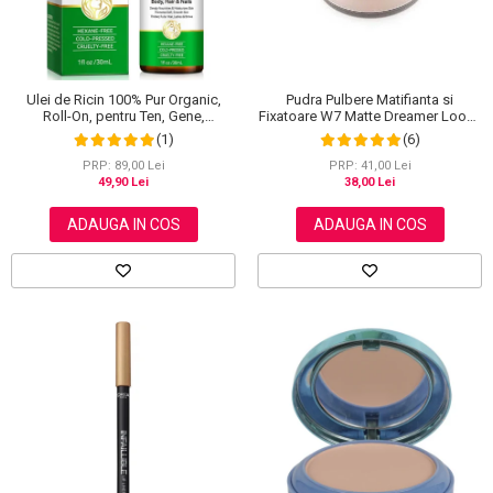
Ulei de Ricin 100% Pur Organic,
Pudra Pulbere Matifianta si
Roll-On, pentru Ten, Gene,
Fixatoare W7 Matte Dreamer Loose
Sprancene, Unghii, 30 ml
Powder - Classy Cameo, 20g
(1)
(6)
PRP: 89,00 Lei
PRP: 41,00 Lei
49,90 Lei
38,00 Lei
ADAUGA IN COS
ADAUGA IN COS