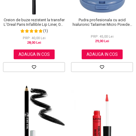
Creion de buze rezistent la transfer
Pudra profesionala cu acid
L'Oreal Paris Infallible Lip Liner, 001
hialuronic Tailaimei Micro Powder,
Highlight On Point
102
(1)
PRP: 45,00 Lei
PRP: 40,00 Lei
29,00 Lei
28,00 Lei
ADAUGA IN COS
ADAUGA IN COS