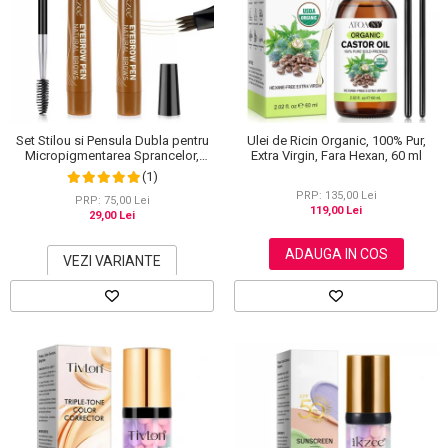
Set Stilou si Pensula Dubla pentru
Ulei de Ricin Organic, 100% Pur,
Micropigmentarea Sprancelor,
Extra Virgin, Fara Hexan, 60 ml
Efect Natural de Microblading,
(1)
Aspect de Sprancene Pline
PRP: 135,00 Lei
PRP: 75,00 Lei
119,00 Lei
29,00 Lei
ADAUGA IN COS
VEZI VARIANTE