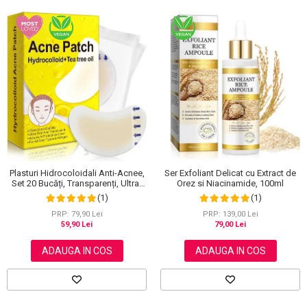
Plasturi Hidrocoloidali Anti-Acnee,
Ser Exfoliant Delicat cu Extract de
Set 20 Bucăți, Transparenți, Ultra-
Orez si Niacinamide, 100ml
subțiri, Formulă Premium
(1)
(1)
PRP: 79,90 Lei
PRP: 139,00 Lei
59,90 Lei
79,00 Lei
ADAUGA IN COS
ADAUGA IN COS