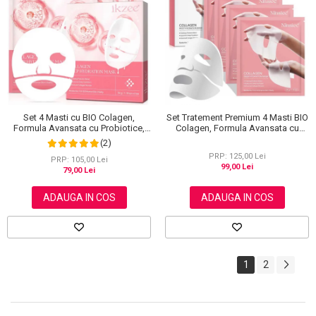
Set 4 Masti cu BIO Colagen,
Set Tratement Premium 4 Masti BIO
Formula Avansata cu Probiotice,
Colagen, Formula Avansata cu
Tehnologie Hydro-Gel,
Probiotice, Tehnologie HydroGel
(2)
Niacinamide, Acid Hialuronic si
PRP: 125,00 Lei
Vitamina E
PRP: 105,00 Lei
99,00 Lei
79,00 Lei
ADAUGA IN COS
ADAUGA IN COS
1
2