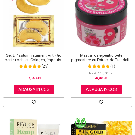
Set 2 Plasturi Tratament Anti-Rid
Masca rosie pentru pete
pentru ochi cu Colagen, impotriva
pigmentare cu Extract de Trandafiri
Ridurilor, Cearcanelor si a pungilor
si Minerale, Efect de micsorarea
(25)
(1)
de sub ochi, Crystal Eye Mask, 2 x 3
porilor si Efect anti-rid, Wokali, 300
g
g
PRP: 110,00 Lei
15,00 Lei
75,00 Lei
ADAUGA IN COS
ADAUGA IN COS