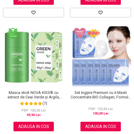
ADAUGA IN COS
ADAUGA IN COS
Masca stick NOVA KISS® cu
Set Ingijire Premium cu 6 Masti
extract de Ceai Verde și Argila,
Concentrate BIO Collagen, Formula
impotriva Acneei, Excesului de
Avansata cu Probiotice, Tehnologie
(7)
Sebum, Anti Puncte Negre, 40 g
Hydro-Gel
PRP: 155,00 Lei
PRP: 100,00 Lei
100,00 Lei
49,90 Lei
ADAUGA IN COS
ADAUGA IN COS