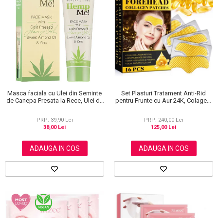
Masca faciala cu Ulei din Seminte
Set Plasturi Tratament Anti-Rid
de Canepa Presata la Rece, Ulei de
pentru Frunte cu Aur 24K, Colagen,
Migdale dulci si Zinc, Revuele, 80
Acid Kojic, Efect de Intinerire a
ml
pielii, Elaimei, (16 bucati)
PRP: 39,90 Lei
PRP: 240,00 Lei
38,00 Lei
125,00 Lei
ADAUGA IN COS
ADAUGA IN COS