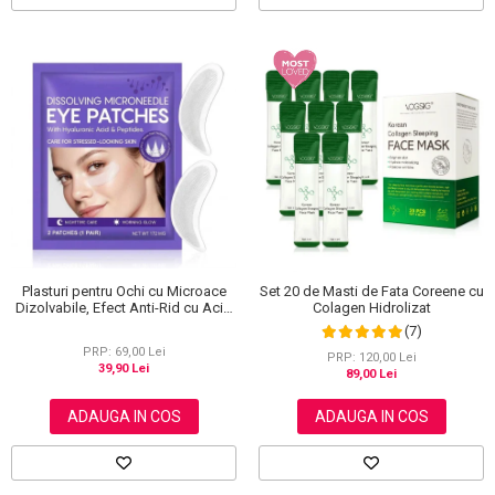
Plasturi pentru Ochi cu Microace
Set 20 de Masti de Fata Coreene cu
Dizolvabile, Efect Anti-Rid cu Acid
Colagen Hidrolizat
Hialuronic, 1 Pereche (2 Bucati)
(7)
PRP: 69,00 Lei
PRP: 120,00 Lei
39,90 Lei
89,00 Lei
ADAUGA IN COS
ADAUGA IN COS