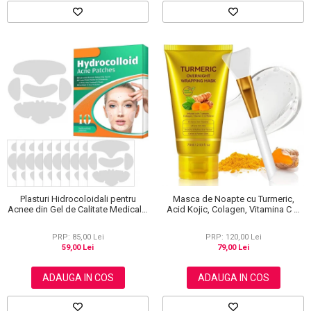
Masca de Noapte cu Turmeric,
Plasturi Hidrocoloidali pentru
Acid Kojic, Colagen, Vitamina C si
Acnee din Gel de Calitate Medicala,
Retinol, 75 ml
10 bucati, NOVA KISS®
PRP: 120,00 Lei
PRP: 85,00 Lei
79,00 Lei
59,00 Lei
ADAUGA IN COS
ADAUGA IN COS