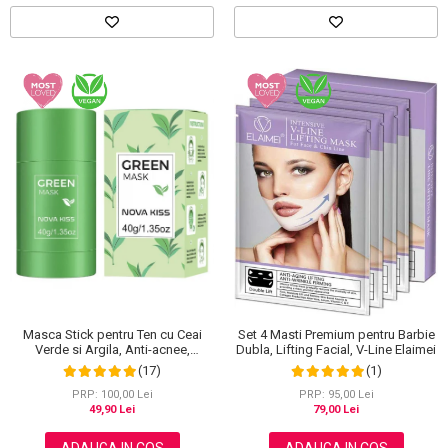
Scrub / Balsam de buze
Netestate pe Animale
Masca Stick pentru Ten cu Ceai
Set 4 Masti Premium pentru Barbie
Verde si Argila, Anti-acnee,
Dubla, Lifting Facial, V-Line Elaimei
impotriva Excesului de Sebum,
(17)
(1)
Anti-inflamator, Anti-pori dilatati,
NOVA KISS®
PRP: 100,00 Lei
PRP: 95,00 Lei
49,90 Lei
79,00 Lei