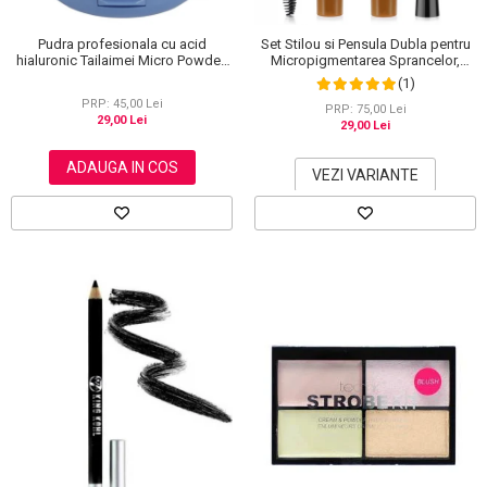
Pudra profesionala cu acid
Set Stilou si Pensula Dubla pentru
hialuronic Tailaimei Micro Powder,
Micropigmentarea Sprancelor,
102
Efect Natural de Microblading,
(1)
Aspect de Sprancene Pline
PRP: 45,00 Lei
PRP: 75,00 Lei
29,00 Lei
29,00 Lei
ADAUGA IN COS
VEZI VARIANTE