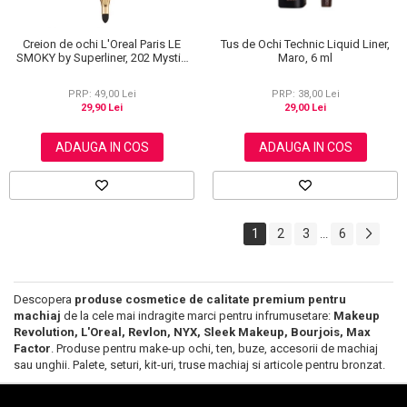
Creion de ochi L'Oreal Paris LE
Tus de Ochi Technic Liquid Liner,
SMOKY by Superliner, 202 Mystic
Maro, 6 ml
Grey
PRP: 49,00 Lei
PRP: 38,00 Lei
29,90 Lei
29,00 Lei
ADAUGA IN COS
ADAUGA IN COS
1
2
3
6
...
Descopera
produse cosmetice de calitate premium pentru
machiaj
de la cele mai indragite marci pentru infrumusetare:
Makeup
Revolution, L'Oreal, Revlon, NYX, Sleek Makeup, Bourjois, Max
Factor
. Produse pentru make-up ochi, ten, buze, accesorii de machiaj
sau unghii. Palete, seturi, kit-uri, truse machiaj si articole pentru bronzat.