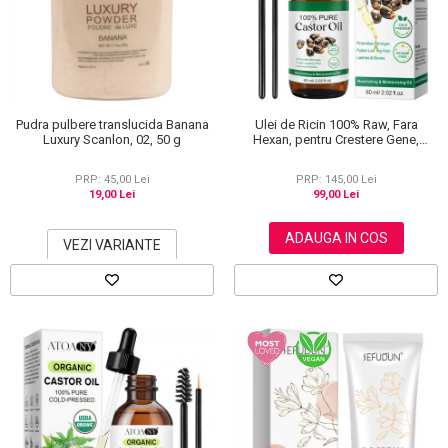
Scrub / Balsam de buze
Netestate pe Animale
Pudra pulbere translucida Banana
Ulei de Ricin 100% Raw, Fara
Luxury Scanlon, 02, 50 g
Hexan, pentru Crestere Gene,
Sprancene si Par, NOVA KISS® 60
ml
PRP: 45,00 Lei
PRP: 145,00 Lei
19,00 Lei
99,00 Lei
ADAUGA IN COS
VEZI VARIANTE