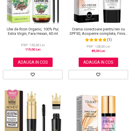
Ulei de Ricin Organic, 100% Pur,
Crema corectoare pentru ten cu
Extra Virgin, Fara Hexan, 60 ml
SPF50, Acoperire completa, Finish
mat, Rezistenta, Anti Roseata, CC
(1)
Cream Sefudun, 30 ml
PRP: 135,00 Lei
PRP: 128,00 Lei
119,00 Lei
89,00 Lei
ADAUGA IN COS
ADAUGA IN COS