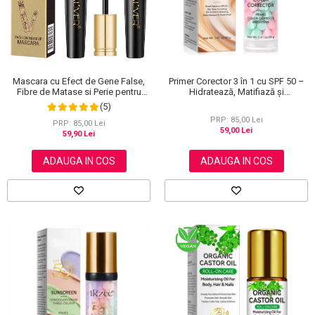
Primer Corector 3 în 1 cu SPF 50 –
Mascara cu Efect de Gene False,
Hidratează, Matifiază și
Fibre de Matase si Perie pentru
Uniformizează Tonul Pielii, 40 g
Curbare, Aliver 4D Extra Volume,
(5)
Waterproof, Negru,10 g
PRP: 85,00 Lei
PRP: 85,00 Lei
59,00 Lei
59,90 Lei
ADAUGA IN COS
ADAUGA IN COS