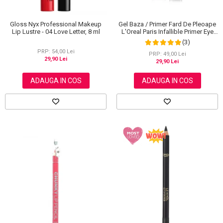
Gloss Nyx Professional Makeup
Gel Baza / Primer Fard De Pleoape
Lip Lustre - 04 Love Letter, 8 ml
L'Oreal Paris Infallible Primer Eye
Shadow Base 100, 3 ml
(3)
PRP: 54,00 Lei
PRP: 49,00 Lei
29,90 Lei
29,90 Lei
ADAUGA IN COS
ADAUGA IN COS