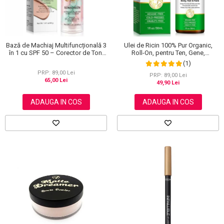
Bază de Machiaj Multifuncțională 3
Ulei de Ricin 100% Pur Organic,
în 1 cu SPF 50 – Corector de Ton,
Roll-On, pentru Ten, Gene,
Hidratant și Matifiant
Sprancene, Unghii, 30 ml
(1)
PRP: 89,00 Lei
PRP: 89,00 Lei
65,00 Lei
49,90 Lei
ADAUGA IN COS
ADAUGA IN COS