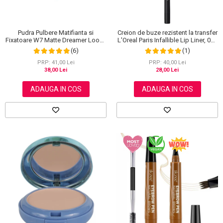
Pudra Pulbere Matifianta si
Creion de buze rezistent la transfer
Fixatoare W7 Matte Dreamer Loose
L'Oreal Paris Infallible Lip Liner, 001
Powder - Classy Cameo, 20g
Highlight On Point
(6)
(1)
PRP: 41,00 Lei
PRP: 40,00 Lei
38,00 Lei
28,00 Lei
ADAUGA IN COS
ADAUGA IN COS