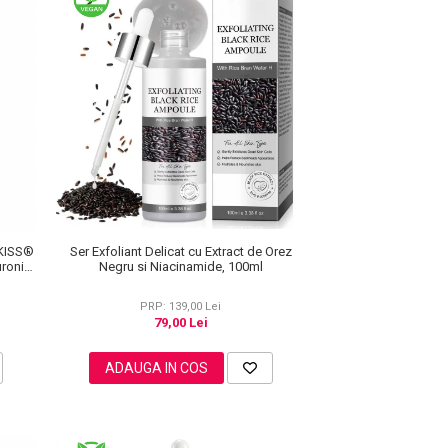
 KISS®
Ser Exfoliant Delicat cu Extract de Orez
uronic,
Negru si Niacinamide, 100ml
&
PRP: 139,00 Lei
79,00 Lei
ADAUGA IN COS