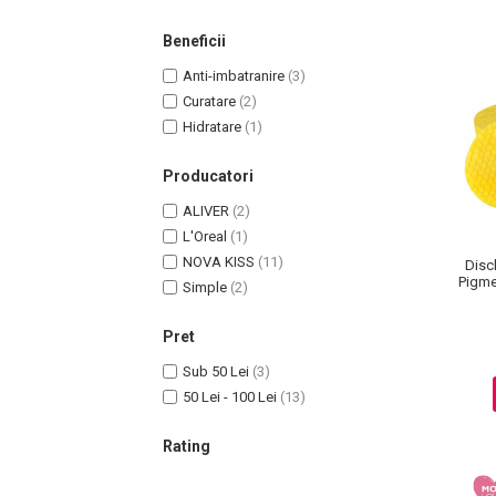
Beneficii
Anti-imbatranire
(3)
Curatare
(2)
Hidratare
(1)
Producatori
ALIVER
(2)
L'Oreal
(1)
NOVA KISS
(11)
Disc
Masaj Facial si Drenaj Limfatic
Pigme
Simple
(2)
Exfolianti si Masti
Gomaj si Exfoliere
Pret
Masti
Sub 50 Lei
(3)
Plasturi ochi / nas / frunte
50 Lei - 100 Lei
(13)
Produse Curatare Ten
Demachiant si Apa Micelara
Rating
Gel de Curatare