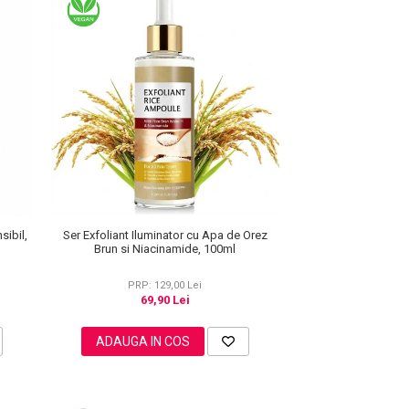
sibil,
Ser Exfoliant Iluminator cu Apa de Orez
Brun si Niacinamide, 100ml
PRP: 129,00 Lei
69,90 Lei
ADAUGA IN COS