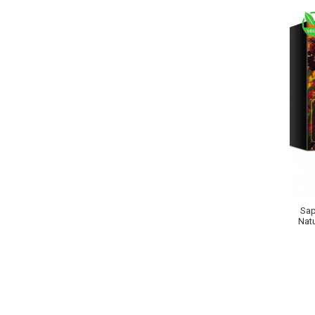
Ingrijire par
Fiole
Serum-Elixir
Uleiuri
Vopsea de Par
Nuantatoare
Vopsele
Styling
Fixativ
Gel si Ceara
Spuma
Sap
Perii de Par si Piepteni
Nat
INGRIJIRE CORP