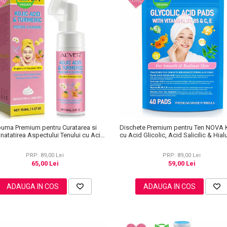
uma Premium pentru Curatarea si
Dischete Premium pentru Ten NOVA
natatirea Aspectului Tenului cu Acid
cu Acid Glicolic, Acid Salicilic & Hial
ic, Turmeric, Efect de luminozitate,
Vitamine B3, B5, C, E, Alantoina 
Aliver, 150 ml
Galbenele, 40 bucati
PRP: 89,00 Lei
PRP: 89,00 Lei
65,00 Lei
59,00 Lei
ADAUGA IN COS
ADAUGA IN COS