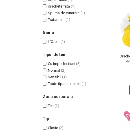
dischete fata
(1)
Spuma de curatare
(1)
Tratament
(1)
Uleiuri pentru Par
Gama
Uleiuri pentru Corp
L'Oreal
(1)
Uleiuri Unghii / Cuticule
Uleiuri pentru Ten
Tipul de ten
Disch
cu
Uleiuri Esentiale
Cu imperfectiuni
(5)
INGRIJIRE TEN
Normal
(2)
Sensibil
(1)
Toate tipurile de ten
(1)
Zona corporala
Ten
(2)
Tip
Clasic
(2)