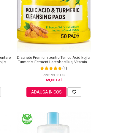
entare
Dischete Premium pentru Ten cu Acid kojic,
jic,
Turmeric, Ferment Lactobacillus, Vitamina
e, 60
B5, Efect de luminozitate, 50 bucati
(1)
PRP: 99,00 Lei
69,00 Lei
ADAUGA IN COS