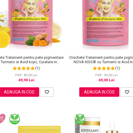
ete Tratament pentru pete pigmentare
Dischete Tratament pentru pete pigm
 Turmeric si Acid kojic, Curatare in
NOVA KISS® cu Turmeric si Acid ko
profunzime, Aliver, 40 bucati
Efect de uniformizare si luminozitat
(1)
(1)
bucati
PRP: 89,00 Lei
PRP: 99,00 Lei
49,90 Lei
69,00 Lei
ADAUGA IN COS
ADAUGA IN COS