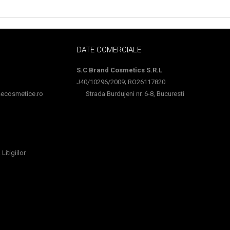
DATE COMERCIALE
S.C Brand Cosmetics S.R.L
J40/10296/2009; RO26117820
cosmetice.ro
Strada Burdujeni nr. 6-8, Bucuresti
Litigiilor