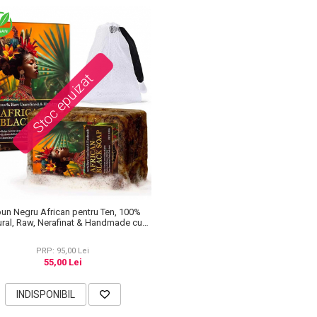
Stoc epuizat
un Negru African pentru Ten, 100%
ural, Raw, Nerafinat & Handmade cu
Vitamina A, D, E si K, 100 g
PRP: 95,00 Lei
55,00 Lei
INDISPONIBIL