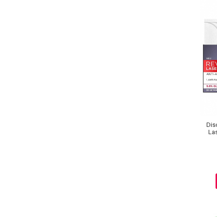
Pete
Ingrijire Gene
PAR
Disc
Las