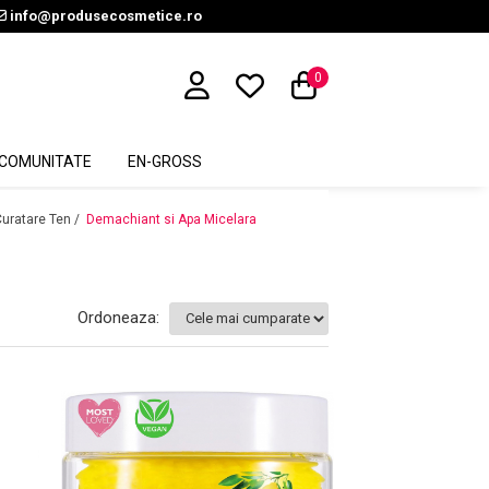
info@produsecosmetice.ro
0
COMUNITATE
EN-GROSS
uratare Ten /
Demachiant si Apa Micelara
Ordoneaza: