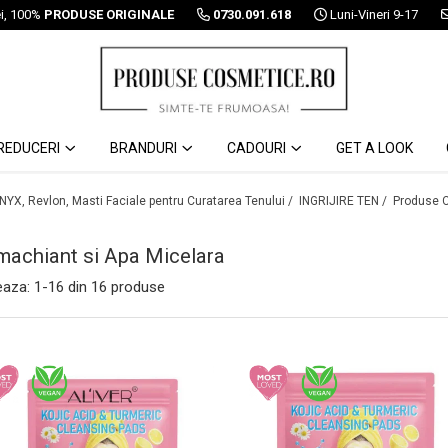
ei, 100%
PRODUSE ORIGINALE
0730.091.618
Luni-Vineri 9-17
REDUCERI
BRANDURI
CADOURI
GET A LOOK
 NYX, Revlon, Masti Faciale pentru Curatarea Tenului /
INGRIJIRE TEN /
Produse C
achiant si Apa Micelara
eaza:
1-
16
din
16
produse