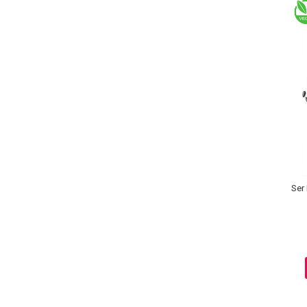
Sampoane Colorante
Sampon
Anti-Cadere
Anti-Matreata
Par Cret
Par Gras
Par Normal
Par Uscat / Deteriorat
Ser 
Par Vopsit
Balsam si Masca
Indreptare
Par Vopsit
Regenerare
Stralucire
Volum