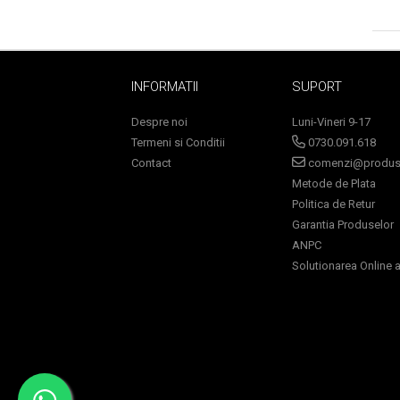
INFORMATII
SUPORT
Despre noi
Luni-Vineri 9-17
Termeni si Conditii
0730.091.618
Contact
comenzi@produse
Metode de Plata
Politica de Retur
Garantia Produselor
ANPC
Solutionarea Online a 
Baie si Relaxare
Sapunuri
Saruri si Perle
Uleiuri
Creme si Lotiuni