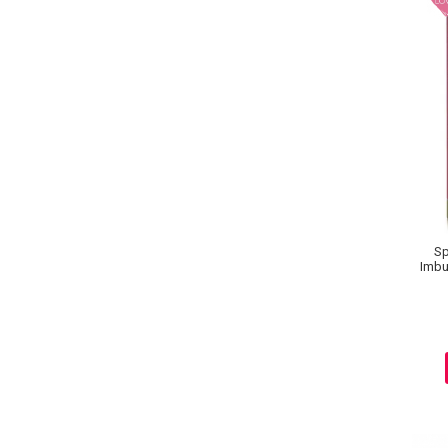
Lotiune Tonica
Hidratare
Contur de Ochi
Creme de Noapte
Creme de Zi
Serum / Elixir
Antirid
Contur de Ochi
Creme de Noapte
Creme de Zi
Sp
Plasturi Antirid
Imbu
koj
Serum / Elixir
Imperfectiuni
Iritatii
Matifiant si Purifiant
Matifiere
Spray Fixare Machiaj
Roseata