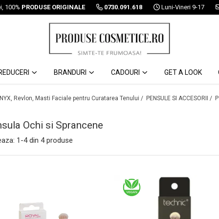
ei, 100%
PRODUSE ORIGINALE
0730.091.618
Luni-Vineri 9-17
REDUCERI
BRANDURI
CADOURI
GET A LOOK
 NYX, Revlon, Masti Faciale pentru Curatarea Tenului /
PENSULE SI ACCESORII /
P
sula Ochi si Sprancene
eaza:
1-
4
din
4
produse