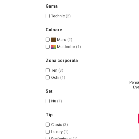
Gama
Technic
(2)
Culoare
Uleiuri pentru Par
Maro
(2)
Uleiuri pentru Corp
Multicolor
(1)
Uleiuri Unghii / Cuticule
Uleiuri pentru Ten
Zona corporala
Uleiuri Esentiale
Ten
(3)
INGRIJIRE TEN
Ochi
(1)
Pensu
Eye
Set
Nu
(1)
Tip
Clasic
(3)
Luxury
(1)
Profesional
(1)