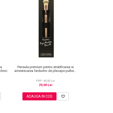
Pensula premium pentru stratificarea si
ea
amestecarea fardurilor de pleoape pulbere
echnic
sau presate, Technic
PRP: 40,00 Lei
29,00 Lei
ADAUGA IN COS