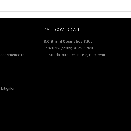
DATE COMERCIALE
S.C Brand Cosmetics S.R.L
J40/10296/2009; RO26117820
cosmetice.ro
Strada Burdujeni nr. 6-8, Bucuresti
Litigiilor