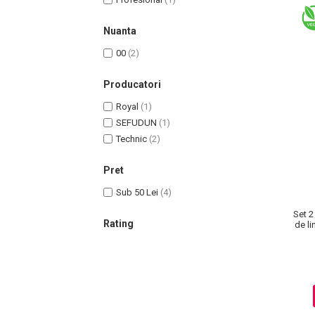
Nuanta
00
(2)
Producatori
Royal
(1)
SEFUDUN
(1)
Technic
(2)
Pret
Masaj Facial si Drenaj Limfatic
Exfolianti si Masti
Sub 50 Lei
(4)
Gomaj si Exfoliere
Set 2
Rating
de li
Masti
Plasturi ochi / nas / frunte
Produse Curatare Ten
Demachiant si Apa Micelara
Gel de Curatare