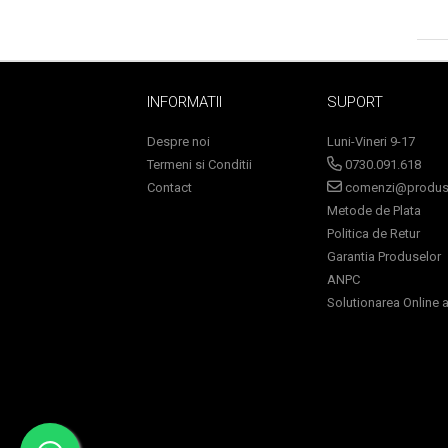
Lotiune Tonica
Hidratare
Contur de Ochi
Creme de Noapte
INFORMATII
SUPORT
Creme de Zi
Serum / Elixir
Despre noi
Luni-Vineri 9-17
Antirid
Termeni si Conditii
0730.091.618
Contact
comenzi@produse
Contur de Ochi
Metode de Plata
Creme de Noapte
Politica de Retur
Creme de Zi
Garantia Produselor
Plasturi Antirid
ANPC
Serum / Elixir
Solutionarea Online a 
Imperfectiuni
Iritatii
Matifiant si Purifiant
Matifiere
Spray Fixare Machiaj
Roseata