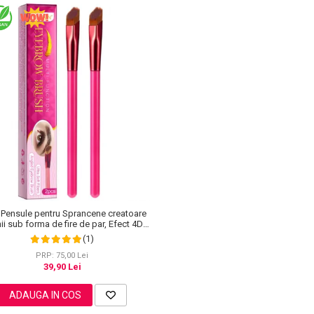
 Pensule pentru Sprancene creatoare
nii sub forma de fire de par, Efect 4D,
Microblading, Sefudun
(1)
PRP: 75,00 Lei
39,90 Lei
ADAUGA IN COS