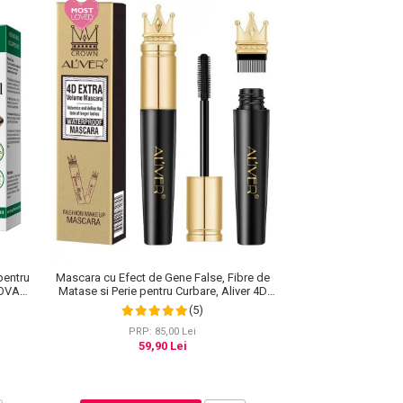
pentru
Mascara cu Efect de Gene False, Fibre de
NOVA
Matase si Perie pentru Curbare, Aliver 4D
Extra Volume, Waterproof, Negru,10 g
(5)
PRP: 85,00 Lei
59,90 Lei