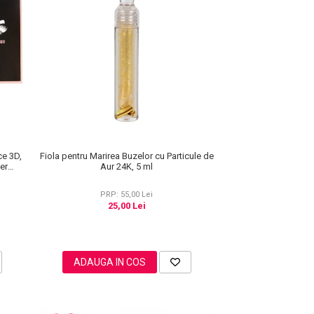
ce 3D,
Fiola pentru Marirea Buzelor cu Particule de
ner
Aur 24K, 5 ml
f, 3
PRP: 55,00 Lei
25,00 Lei
ADAUGA IN COS