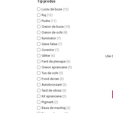
Tip produs
Luciu de buze
(12)
Ruj
(12)
Pudra
(11)
Creion de buze
(10)
Uleiuri pentru Par
Creion de ochi
(8)
Uleiuri pentru Corp
Iluminator
(7)
Uleiuri Unghii / Cuticule
Gene false
(7)
Uleiuri pentru Ten
Corector
(7)
Uleiuri Esentiale
Glitter
(6)
Ulei 
INGRIJIRE TEN
Fard de pleoape
(6)
Creion sprancene
(5)
Tus de ochi
(5)
Fond de ten
(3)
Autobronzant
(3)
fard de obraz
(3)
Kit sprancene
(2)
Pigment
(2)
Baza de machiaj
(2)