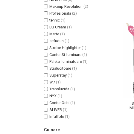
Lotiune Tonica
Makeup Revolution
(2)
Hidratare
Profesionala
(2)
Contur de Ochi
tehnic
(1)
Creme de Noapte
BB Cream
(1)
Creme de Zi
Matte
(1)
Serum / Elixir
sefudun
(1)
Antirid
Strobe Highlighter
(1)
Contur Si Iluminare
(1)
Contur de Ochi
Paleta Iluminatoare
(1)
Creme de Noapte
Stralucitoare
(1)
Creme de Zi
Superstay
(1)
Plasturi Antirid
W7
(1)
Serum / Elixir
Translucida
(1)
Imperfectiuni
NYX
(1)
Iritatii
Contur Ochi
(1)
S
Mi
ALIVER
(1)
Matifiant si Purifiant
Na
Infallible
(1)
Matifiere
Spray Fixare Machiaj
Culoare
Roseata