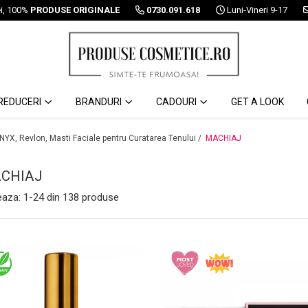
ei, 100%
PRODUSE ORIGINALE
0730.091.618
Luni-Vineri 9-17
REDUCERI
BRANDURI
CADOURI
GET A LOOK
 NYX, Revlon, Masti Faciale pentru Curatarea Tenului /
MACHIAJ
CHIAJ
eaza:
1-
24
din
138
produse