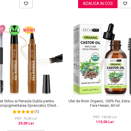
ADAUGA IN COS
et Stilou si Pensula Dubla pentru
Ulei de Ricin Organic, 100% Pur, Extra 
cropigmentarea Sprancelor, Efect
Fara Hexan, 60 ml
tural de Microblading, Aspect de
(1)
Sprancene Pline
PRP: 135,00 Lei
PRP: 75,00 Lei
119,00 Lei
29,00 Lei