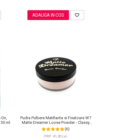
ADAUGA IN COS
l-On,
Pudra Pulbere Matifianta si Fixatoare W7
 30 ml
Matte Dreamer Loose Powder - Classy
Cameo, 20g
(6)
PRP: 41,00 Lei