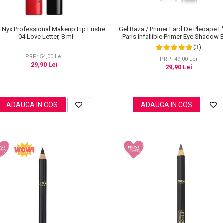
 Nyx Professional Makeup Lip Lustre
Gel Baza / Primer Fard De Pleoape L
- 04 Love Letter, 8 ml
Paris Infallible Primer Eye Shadow
100, 3 ml
(3)
PRP: 54,00 Lei
PRP: 49,00 Lei
29,90 Lei
29,90 Lei
ADAUGA IN COS
ADAUGA IN COS