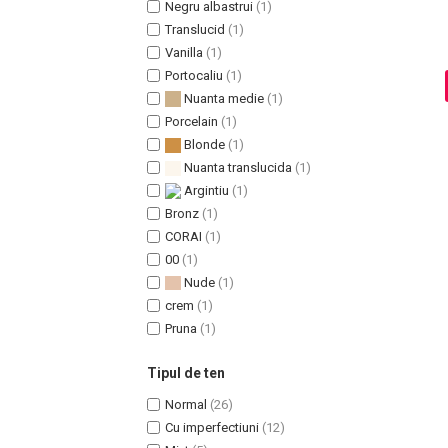
Negru albastrui
(1)
Translucid
(1)
Vanilla
(1)
Portocaliu
(1)
Sampoane Colorante
Nuanta medie
(1)
Sampon
Porcelain
(1)
Anti-Cadere
Blonde
(1)
Anti-Matreata
Nuanta translucida
(1)
Par Cret
Argintiu
(1)
Par Gras
Bronz
(1)
CORAI
(1)
Par Normal
00
(1)
Par Uscat / Deteriorat
Nude
(1)
Par Vopsit
crem
(1)
Balsam si Masca
Pruna
(1)
Indreptare
Par Vopsit
Tipul de ten
Regenerare
Normal
(26)
Stralucire
Cu imperfectiuni
(12)
Volum