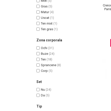
Mixt
(5)
Ingrijire par
Creio
Gras
(5)
Paris
Matur
(4)
Fiole
Uscat
(1)
Serum-Elixir
Ten mixt
(1)
Uleiuri
Ten gras
(1)
Vopsea de Par
Nuantatoare
Zona corporala
Vopsele
Ochi
(31)
Styling
Buze
(24)
Fixativ
Ten
(18)
Gel si Ceara
Sprancene
(8)
Spuma
Corp
(5)
Perii de Par si Piepteni
Set
INGRIJIRE CORP
Nu
(24)
Da
(5)
Tip