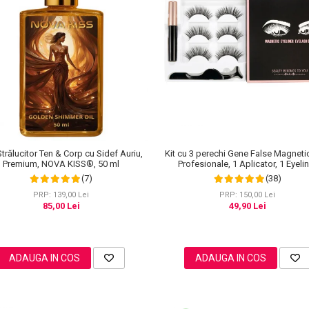
Kit cu 3 perechi Gene False Magneti
Strălucitor Ten & Corp cu Sidef Auriu,
Profesionale, 1 Aplicator, 1 Eyeli
Premium, NOVA KISS®, 50 ml
Magnetic Negru intens, Waterproo
(38)
(7)
Modele
PRP: 150,00 Lei
PRP: 139,00 Lei
49,90 Lei
85,00 Lei
ADAUGA IN COS
ADAUGA IN COS