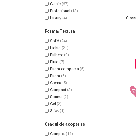
Clasic
(67)
Profesional
(13)
Luxury
(4)
Gloss
Forma/Textura
Solid
(24)
Lichid
(21)
Pulbere
(9)
Fluid
(7)
Pudra compacta
(5)
Pudra
(5)
Crema
(5)
Compact
(3)
Spuma
(2)
Baie si Relaxare
Gel
(2)
Stick
(1)
Sapunuri
Saruri si Perle
Gradul de acoperire
Uleiuri
Complet
(14)
Creme si Lotiuni