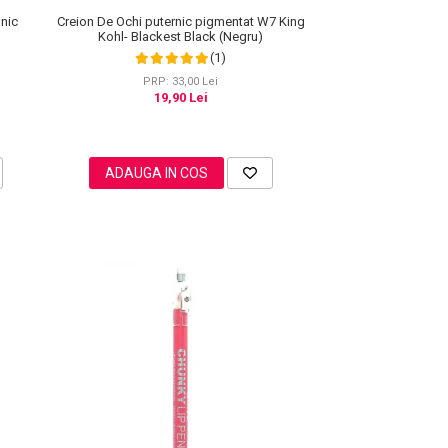
onic
Creion De Ochi puternic pigmentat W7 King
Kohl- Blackest Black (Negru)
(1)
PRP: 33,00 Lei
19,90 Lei
ADAUGA IN COS