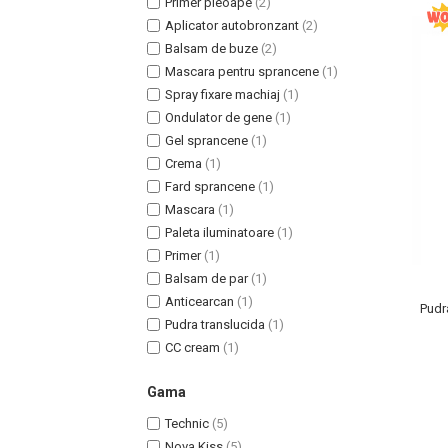
Primer pleoape
(2)
Aplicator autobronzant
(2)
Balsam de buze
(2)
Mascara pentru sprancene
(1)
Spray fixare machiaj
(1)
Ondulator de gene
(1)
Gel sprancene
(1)
Crema
(1)
Fard sprancene
(1)
Mascara
(1)
Paleta iluminatoare
(1)
Masaj Facial si Drenaj Limfatic
Primer
(1)
Exfolianti si Masti
Balsam de par
(1)
Gomaj si Exfoliere
Anticearcan
(1)
Pudr
Masti
Pudra translucida
(1)
CC cream
(1)
Plasturi ochi / nas / frunte
Produse Curatare Ten
Gama
Demachiant si Apa Micelara
Technic
(5)
Gel de Curatare
Nova Kiss
(5)