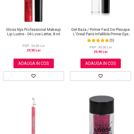
Gloss Nyx Professional Makeup
Gel Baza / Primer Fard De Pleoape
Lip Lustre - 04 Love Letter, 8 ml
L'Oreal Paris Infallible Primer Eye
Shadow Base 100, 3 ml
(3)
PRP: 54,00 Lei
PRP: 49,00 Lei
29,90 Lei
29,90 Lei
ADAUGA IN COS
ADAUGA IN COS