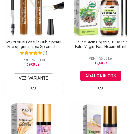
Set Stilou si Pensula Dubla pentru
Ulei de Ricin Organic, 100% Pur,
Micropigmentarea Sprancelor,
Extra Virgin, Fara Hexan, 60 ml
Efect Natural de Microblading,
(1)
Aspect de Sprancene Pline
PRP: 135,00 Lei
PRP: 75,00 Lei
119,00 Lei
29,00 Lei
ADAUGA IN COS
VEZI VARIANTE