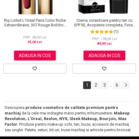
Ruj Lichid L'Oreal Paris Color Riche
Crema corectoare pentru ten cu
Extraordinaire, 307 Rouge Bolchoi,
SPF50, Acoperire completa, Finish
6 ml
mat, Rezistenta, Anti Roseata, CC
(1)
Cream Sefudun, 30 ml
PRP: 58,00 Lei
PRP: 128,00 Lei
35,00 Lei
89,00 Lei
ADAUGA IN COS
ADAUGA IN COS
1
2
3
6
...
Descopera
produse cosmetice de calitate premium pentru
machiaj
de la cele mai indragite marci pentru infrumusetare:
Makeup
Revolution, L'Oreal, Revlon, NYX, Sleek Makeup, Bourjois, Max
Factor
. Produse pentru make-up ochi, ten, buze, accesorii de machiaj
sau unghii. Palete, seturi, kit-uri, truse machiaj si articole pentru bronzat.