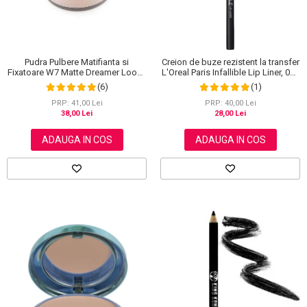
Pudra Pulbere Matifianta si
Creion de buze rezistent la transfer
Fixatoare W7 Matte Dreamer Loose
L'Oreal Paris Infallible Lip Liner, 001
Powder - Classy Cameo, 20g
Highlight On Point
(6)
(1)
PRP: 41,00 Lei
PRP: 40,00 Lei
38,00 Lei
28,00 Lei
ADAUGA IN COS
ADAUGA IN COS