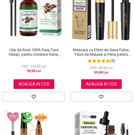
Scrub / Balsam de buze
Netestate pe Animale
Ulei de Ricin 100% Raw, Fara
Mascara cu Efect de Gene False,
Hexan, pentru Crestere Gene,
Fibre de Matase si Perie pentru
Sprancene si Par, NOVA KISS® 60
Curbare, Aliver 4D Extra Volume,
(5)
ml
Waterproof, Negru,10 g
PRP: 145,00 Lei
PRP: 85,00 Lei
99,00 Lei
59,90 Lei
ADAUGA IN COS
ADAUGA IN COS