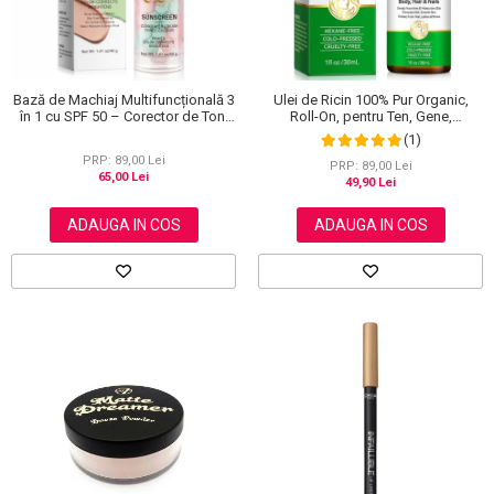
Bază de Machiaj Multifuncțională 3
Ulei de Ricin 100% Pur Organic,
în 1 cu SPF 50 – Corector de Ton,
Roll-On, pentru Ten, Gene,
Hidratant și Matifiant
Sprancene, Unghii, 30 ml
(1)
PRP: 89,00 Lei
PRP: 89,00 Lei
65,00 Lei
49,90 Lei
ADAUGA IN COS
ADAUGA IN COS