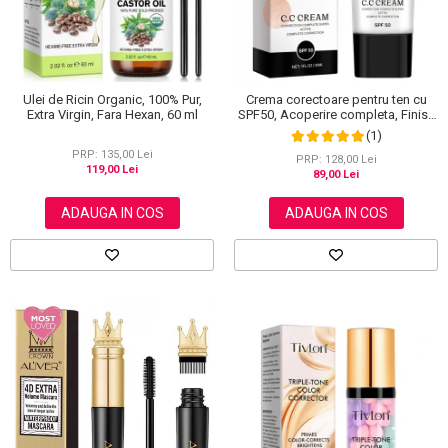
Ulei de Ricin Organic, 100% Pur,
Crema corectoare pentru ten cu
Extra Virgin, Fara Hexan, 60 ml
SPF50, Acoperire completa, Finish
mat, Rezistenta, Anti Roseata, CC
(1)
Cream Sefudun, 30 ml
PRP: 135,00 Lei
PRP: 128,00 Lei
119,00 Lei
89,00 Lei
ADAUGA IN COS
ADAUGA IN COS