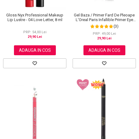
Gloss Nyx Professional Makeup
Gel Baza / Primer Fard De Pleoape
Lip Lustre - 04 Love Letter, 8 ml
L'Oreal Paris Infallible Primer Eye
Shadow Base 100, 3 ml
(3)
PRP: 54,00 Lei
PRP: 49,00 Lei
29,90 Lei
29,90 Lei
ADAUGA IN COS
ADAUGA IN COS