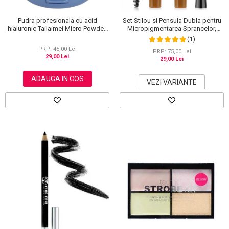
Pudra profesionala cu acid
Set Stilou si Pensula Dubla pentru
hialuronic Tailaimei Micro Powder,
Micropigmentarea Sprancelor,
102
Efect Natural de Microblading,
(1)
Aspect de Sprancene Pline
PRP: 45,00 Lei
PRP: 75,00 Lei
29,00 Lei
29,00 Lei
ADAUGA IN COS
VEZI VARIANTE