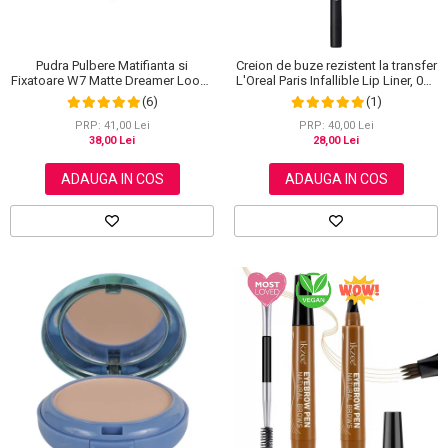
Pudra Pulbere Matifianta si
Creion de buze rezistent la transfer
Fixatoare W7 Matte Dreamer Loose
L'Oreal Paris Infallible Lip Liner, 001
Powder - Classy Cameo, 20g
Highlight On Point
(6)
(1)
PRP: 41,00 Lei
PRP: 40,00 Lei
38,00 Lei
28,00 Lei
ADAUGA IN COS
ADAUGA IN COS