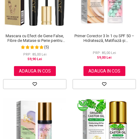
Primer Corector 3 în 1 cu SPF 50 –
Mascara cu Efect de Gene False,
Hidratează, Matifiază și
Fibre de Matase si Perie pentru
Uniformizează Tonul Pielii, 40 g
Curbare, Aliver 4D Extra Volume,
(5)
Waterproof, Negru,10 g
PRP: 85,00 Lei
PRP: 85,00 Lei
59,00 Lei
59,90 Lei
ADAUGA IN COS
ADAUGA IN COS