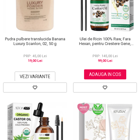
Scrub / Balsam de buze
Netestate pe Animale
Pudra pulbere translucida Banana
Ulei de Ricin 100% Raw, Fara
Luxury Scanlon, 02, 50 g
Hexan, pentru Crestere Gene,
Sprancene si Par, NOVA KISS® 60
ml
PRP: 45,00 Lei
PRP: 145,00 Lei
19,00 Lei
99,00 Lei
ADAUGA IN COS
VEZI VARIANTE