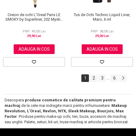
Creion de ochi L'Oreal Paris LE
Tus de Ochi Technic Liquid Liner,
SMOKY by Superliner, 202 Mystic
Maro, 6 ml
Grey
PRP: 49,00 Lei
PRP: 38,00 Lei
29,90 Lei
29,00 Lei
ADAUGA IN COS
ADAUGA IN COS
1
2
3
6
...
Descopera
produse cosmetice de calitate premium pentru
machiaj
de la cele mai indragite marci pentru infrumusetare:
Makeup
Revolution, L'Oreal, Revlon, NYX, Sleek Makeup, Bourjois, Max
Factor
. Produse pentru make-up ochi, ten, buze, accesorii de machiaj
sau unghii. Palete, seturi, kit-uri, truse machiaj si articole pentru bronzat.