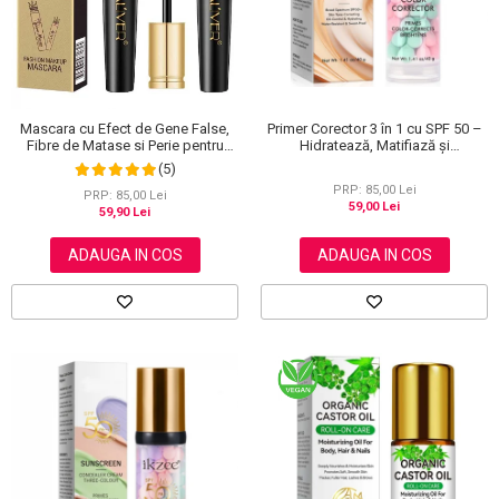
Primer Corector 3 în 1 cu SPF 50 –
Mascara cu Efect de Gene False,
Hidratează, Matifiază și
Fibre de Matase si Perie pentru
Uniformizează Tonul Pielii, 40 g
Curbare, Aliver 4D Extra Volume,
(5)
Waterproof, Negru,10 g
PRP: 85,00 Lei
PRP: 85,00 Lei
59,00 Lei
59,90 Lei
ADAUGA IN COS
ADAUGA IN COS