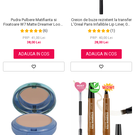
Pudra Pulbere Matifianta si
Creion de buze rezistent la transfer
Fixatoare W7 Matte Dreamer Loose
L'Oreal Paris Infallible Lip Liner, 001
Powder - Classy Cameo, 20g
Highlight On Point
(6)
(1)
PRP: 41,00 Lei
PRP: 40,00 Lei
38,00 Lei
28,00 Lei
ADAUGA IN COS
ADAUGA IN COS