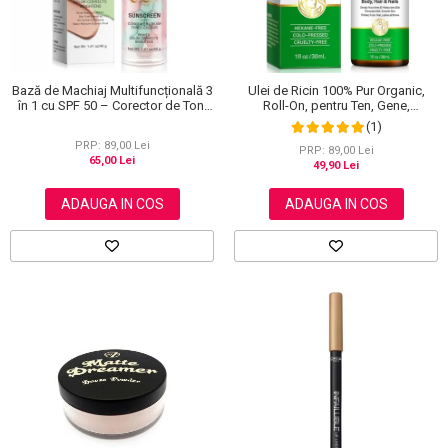
Bază de Machiaj Multifuncțională 3
Ulei de Ricin 100% Pur Organic,
în 1 cu SPF 50 – Corector de Ton,
Roll-On, pentru Ten, Gene,
Hidratant și Matifiant
Sprancene, Unghii, 30 ml
(1)
PRP: 89,00 Lei
PRP: 89,00 Lei
65,00 Lei
49,90 Lei
ADAUGA IN COS
ADAUGA IN COS