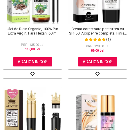
Ulei de Ricin Organic, 100% Pur,
Crema corectoare pentru ten cu
Extra Virgin, Fara Hexan, 60 ml
SPF50, Acoperire completa, Finish
mat, Rezistenta, Anti Roseata, CC
(1)
Cream Sefudun, 30 ml
PRP: 135,00 Lei
PRP: 128,00 Lei
119,00 Lei
89,00 Lei
ADAUGA IN COS
ADAUGA IN COS