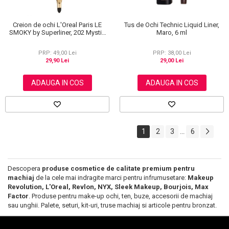
Creion de ochi L'Oreal Paris LE
Tus de Ochi Technic Liquid Liner,
SMOKY by Superliner, 202 Mystic
Maro, 6 ml
Grey
PRP: 49,00 Lei
PRP: 38,00 Lei
29,90 Lei
29,00 Lei
ADAUGA IN COS
ADAUGA IN COS
1
2
3
6
...
Descopera
produse cosmetice de calitate premium pentru
machiaj
de la cele mai indragite marci pentru infrumusetare:
Makeup
Revolution, L'Oreal, Revlon, NYX, Sleek Makeup, Bourjois, Max
Factor
. Produse pentru make-up ochi, ten, buze, accesorii de machiaj
sau unghii. Palete, seturi, kit-uri, truse machiaj si articole pentru bronzat.