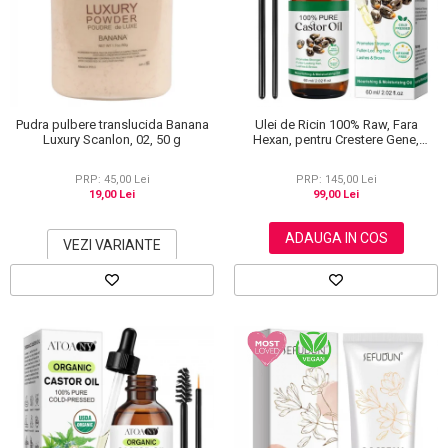
Scrub / Balsam de buze
Netestate pe Animale
Pudra pulbere translucida Banana
Ulei de Ricin 100% Raw, Fara
Luxury Scanlon, 02, 50 g
Hexan, pentru Crestere Gene,
Sprancene si Par, NOVA KISS® 60
ml
PRP: 45,00 Lei
PRP: 145,00 Lei
19,00 Lei
99,00 Lei
ADAUGA IN COS
VEZI VARIANTE