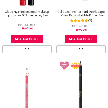
Gloss Nyx Professional Makeup
Gel Baza / Primer Fard De Pleoape
Lip Lustre - 04 Love Letter, 8 ml
L'Oreal Paris Infallible Primer Eye
Shadow Base 100, 3 ml
(3)
PRP: 54,00 Lei
PRP: 49,00 Lei
29,90 Lei
29,90 Lei
ADAUGA IN COS
ADAUGA IN COS