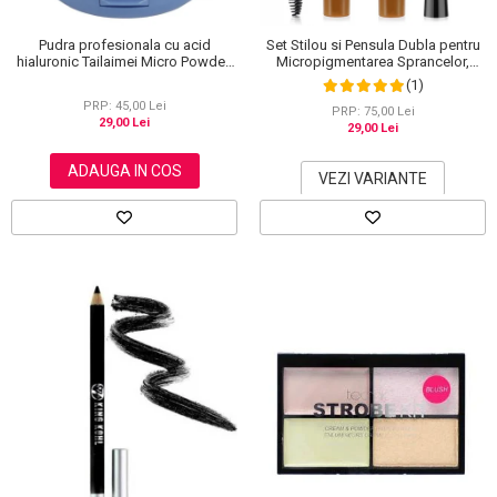
Pudra profesionala cu acid
Set Stilou si Pensula Dubla pentru
hialuronic Tailaimei Micro Powder,
Micropigmentarea Sprancelor,
102
Efect Natural de Microblading,
(1)
Aspect de Sprancene Pline
PRP: 45,00 Lei
PRP: 75,00 Lei
29,00 Lei
29,00 Lei
ADAUGA IN COS
VEZI VARIANTE