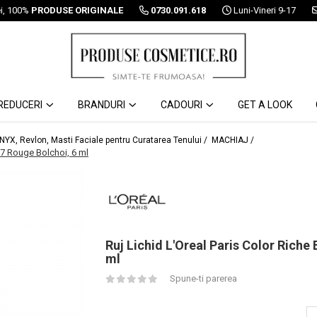
ei, 100%
PRODUSE ORIGINALE
0730.091.618
Luni-Vineri 9-17
REDUCERI
BRANDURI
CADOURI
GET A LOOK
 NYX, Revlon, Masti Faciale pentru Curatarea Tenului /
MACHIAJ /
307 Rouge Bolchoi, 6 ml
Ruj Lichid L'Oreal Paris Color Riche
ml
Spune-ti parerea