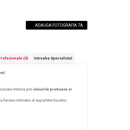
ADAUGA FOTOGRAFIA TA
Profesionale
(0)
Intreaba Specialistul
6 ml
culoare intensa prin
uleiurile pretioase si
 fiecare milimetru al suprafetei buzelor;