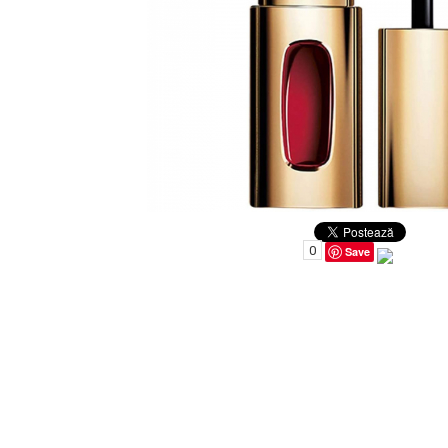
Uleiuri pentru Par
Uleiuri pentru Corp
Uleiuri Unghii / Cuticule
Uleiuri pentru Ten
Uleiuri Esentiale
INGRIJIRE TEN
0
Save