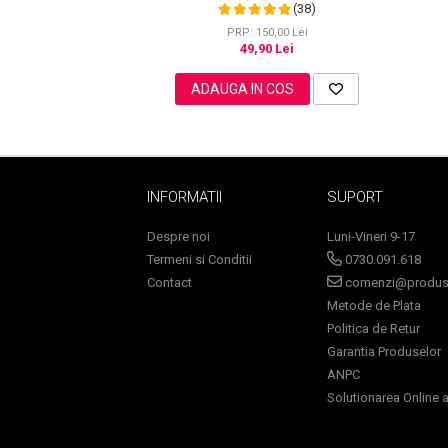
Eyeliner Magnetic Negru intens,
(38)
Waterproof, 3 Modele
PRP: 150,00 Lei
49,90 Lei
Sampoane Colorante
ADAUGA IN COS
Sampon
Anti-Cadere
Anti-Matreata
Par Cret
INFORMATII
SUPORT
Par Gras
Despre noi
Luni-Vineri 9-17
Par Normal
Termeni si Conditii
0730.091.618
Par Uscat / Deteriorat
Contact
comenzi@produse
Par Vopsit
Metode de Plata
Balsam si Masca
Politica de Retur
Indreptare
Garantia Produselor
Par Vopsit
ANPC
Regenerare
Solutionarea Online a 
Stralucire
Volum