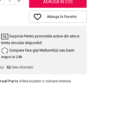
-
+
ADAUGA IN COS
Adauga la Favorite
Surprize
Pentru promotiile active din site in
limita stocului disponibil
Cumpara fara griji
Multumit(a) sau banii
inapoi in 24h
tul
Cere informatii
Oreal
Paris
ofera buzelor o culoare intensa