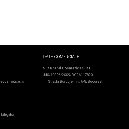
DATE COMERCIALE
S.C Brand Cosmetics S.R.L
J40/10296/2009; RO26117820
cosmetice.ro
Strada Burdujeni nr. 6-8, Bucuresti
Litigiilor