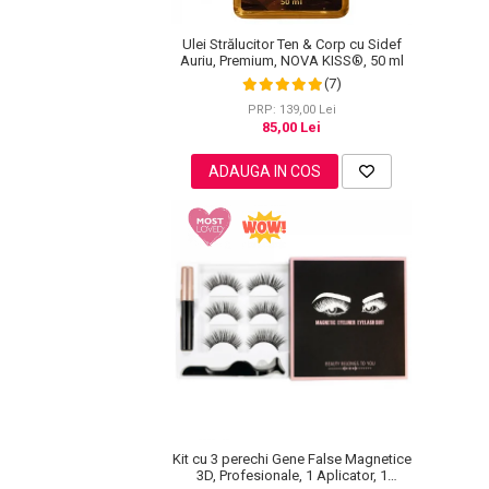
Pete
Ulei Strălucitor Ten & Corp cu Sidef
Ingrijire Gene
Auriu, Premium, NOVA KISS®, 50 ml
(7)
PAR
PRP: 139,00 Lei
85,00 Lei
ADAUGA IN COS
Kit cu 3 perechi Gene False Magnetice
3D, Profesionale, 1 Aplicator, 1