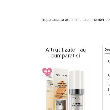
Impartaseste experienta ta cu membrii co
Alti utilizatori au
Des
cumparat si
Masaj Facial si Drenaj Limfatic
R
Exfolianti si Masti
Gomaj si Exfoliere
R
Masti
c
F
Plasturi ochi / nas / frunte
B
Produse Curatare Ten
F
Demachiant si Apa Micelara
Gel de Curatare