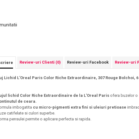
munitatii
Review-uri Clienti
(0)
Review-uri Facebook
Review-uri 
criere
uj Lichid L'Oreal Paris Color Riche Extraordinaire, 307 Rouge Bolchoi, 
ujul lichid Color Riche Extraordinaire
de la L'Oreal
Paris
ofera buzelor o 
ontinutul de ceara.
ormula imbogatita
cu micro-pigmenti extra fini si uleiuri pretioase
imbraca
uze catifelate si culori superbe.
orma pensulei permite o aplicare perfecta si rapida.