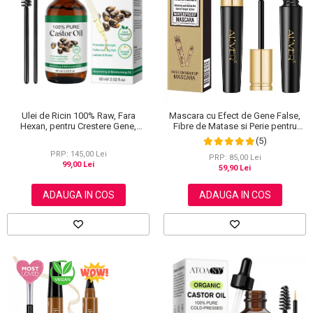
Scrub / Balsam de buze
Netestate pe Animale
Ulei de Ricin 100% Raw, Fara
Mascara cu Efect de Gene False,
Hexan, pentru Crestere Gene,
Fibre de Matase si Perie pentru
Sprancene si Par, NOVA KISS® 60
Curbare, Aliver 4D Extra Volume,
(5)
ml
Waterproof, Negru,10 g
PRP: 145,00 Lei
PRP: 85,00 Lei
99,00 Lei
59,90 Lei
ADAUGA IN COS
ADAUGA IN COS