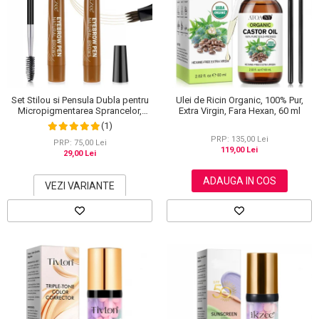
Set Stilou si Pensula Dubla pentru
Ulei de Ricin Organic, 100% Pur,
Micropigmentarea Sprancelor,
Extra Virgin, Fara Hexan, 60 ml
Efect Natural de Microblading,
(1)
Aspect de Sprancene Pline
PRP: 135,00 Lei
PRP: 75,00 Lei
119,00 Lei
29,00 Lei
ADAUGA IN COS
VEZI VARIANTE