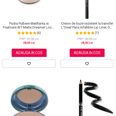
Pudra Pulbere Matifianta si
Creion de buze rezistent la transfer
Fixatoare W7 Matte Dreamer Loose
L'Oreal Paris Infallible Lip Liner, 001
Powder - Classy Cameo, 20g
Highlight On Point
(6)
(1)
PRP: 41,00 Lei
PRP: 40,00 Lei
38,00 Lei
28,00 Lei
ADAUGA IN COS
ADAUGA IN COS