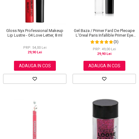
Gloss Nyx Professional Makeup
Gel Baza / Primer Fard De Pleoape
Lip Lustre - 04 Love Letter, 8 ml
L'Oreal Paris Infallible Primer Eye
Shadow Base 100, 3 ml
(3)
PRP: 54,00 Lei
PRP: 49,00 Lei
29,90 Lei
29,90 Lei
ADAUGA IN COS
ADAUGA IN COS