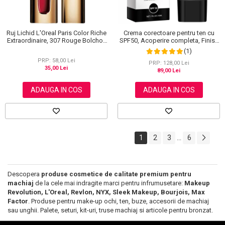
Ruj Lichid L'Oreal Paris Color Riche
Crema corectoare pentru ten cu
Extraordinaire, 307 Rouge Bolchoi,
SPF50, Acoperire completa, Finish
6 ml
mat, Rezistenta, Anti Roseata, CC
(1)
Cream Sefudun, 30 ml
PRP: 58,00 Lei
PRP: 128,00 Lei
35,00 Lei
89,00 Lei
ADAUGA IN COS
ADAUGA IN COS
1
2
3
6
...
Descopera
produse cosmetice de calitate premium pentru
machiaj
de la cele mai indragite marci pentru infrumusetare:
Makeup
Revolution, L'Oreal, Revlon, NYX, Sleek Makeup, Bourjois, Max
Factor
. Produse pentru make-up ochi, ten, buze, accesorii de machiaj
sau unghii. Palete, seturi, kit-uri, truse machiaj si articole pentru bronzat.