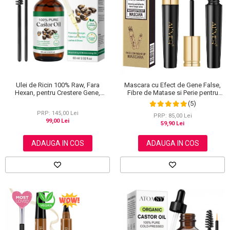
Scrub / Balsam de buze
Netestate pe Animale
Ulei de Ricin 100% Raw, Fara
Mascara cu Efect de Gene False,
Hexan, pentru Crestere Gene,
Fibre de Matase si Perie pentru
Sprancene si Par, NOVA KISS® 60
Curbare, Aliver 4D Extra Volume,
(5)
ml
Waterproof, Negru,10 g
PRP: 145,00 Lei
PRP: 85,00 Lei
99,00 Lei
59,90 Lei
ADAUGA IN COS
ADAUGA IN COS