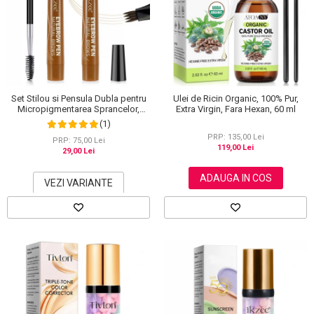
Set Stilou si Pensula Dubla pentru
Ulei de Ricin Organic, 100% Pur,
Micropigmentarea Sprancelor,
Extra Virgin, Fara Hexan, 60 ml
Efect Natural de Microblading,
(1)
Aspect de Sprancene Pline
PRP: 135,00 Lei
PRP: 75,00 Lei
119,00 Lei
29,00 Lei
ADAUGA IN COS
VEZI VARIANTE