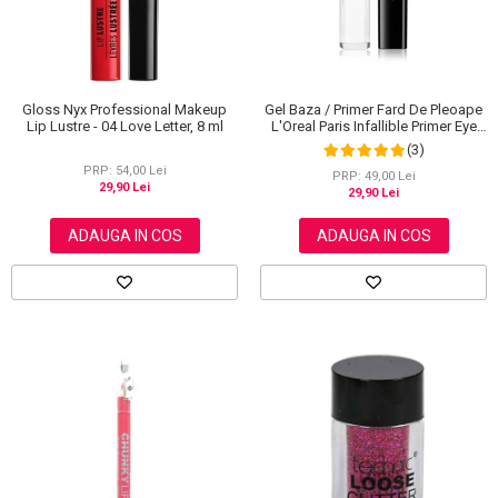
Gloss Nyx Professional Makeup
Gel Baza / Primer Fard De Pleoape
Lip Lustre - 04 Love Letter, 8 ml
L'Oreal Paris Infallible Primer Eye
Shadow Base 100, 3 ml
(3)
PRP: 54,00 Lei
PRP: 49,00 Lei
29,90 Lei
29,90 Lei
ADAUGA IN COS
ADAUGA IN COS