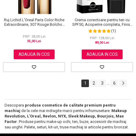
Ruj Lichid L'Oreal Paris Color Riche
Crema corectoare pentru ten cu
Extraordinaire, 307 Rouge Bolchoi,
SPF50, Acoperire completa, Finish
6 ml
mat, Rezistenta, Anti Roseata, CC
(1)
Cream Sefudun, 30 ml
PRP: 58,00 Lei
PRP: 128,00 Lei
35,00 Lei
89,00 Lei
ADAUGA IN COS
ADAUGA IN COS
1
2
3
6
...
Descopera
produse cosmetice de calitate premium pentru
machiaj
de la cele mai indragite marci pentru infrumusetare:
Makeup
Revolution, L'Oreal, Revlon, NYX, Sleek Makeup, Bourjois, Max
Factor
. Produse pentru make-up ochi, ten, buze, accesorii de machiaj
sau unghii. Palete, seturi, kit-uri, truse machiaj si articole pentru bronzat.