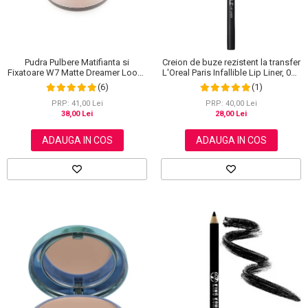
Pudra Pulbere Matifianta si
Creion de buze rezistent la transfer
Fixatoare W7 Matte Dreamer Loose
L'Oreal Paris Infallible Lip Liner, 001
Powder - Classy Cameo, 20g
Highlight On Point
(6)
(1)
PRP: 41,00 Lei
PRP: 40,00 Lei
38,00 Lei
28,00 Lei
ADAUGA IN COS
ADAUGA IN COS