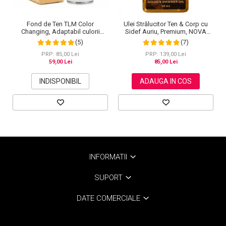
Fond de Ten TLM Color
Ulei Strălucitor Ten & Corp cu
Changing, Adaptabil culorii
Sidef Auriu, Premium, NOVA
Tenului, Rezistent la Transfer
KISS®, 50 ml
(5)
(7)
16H, SPF 15, 30 ml
PRP: 85,00 Lei
PRP: 139,00 Lei
59,00 Lei
85,00 Lei
INDISPONIBIL
ADAUGA IN COS
INFORMATII
SUPORT
DATE COMERCIALE