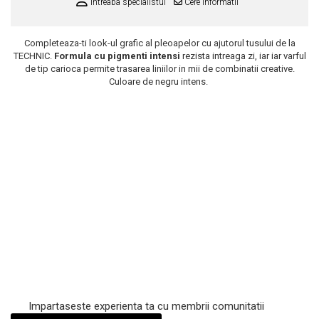
Intreaba specialistul
Cere informatii
Scrub / Balsam de buze
Netestate pe Animale
Completeaza-ti look-ul grafic al pleoapelor cu ajutorul tusului de la
TECHNIC.
Formula cu pigmenti intensi
rezista intreaga zi, iar iar varful
de tip carioca permite trasarea liniilor in mii de combinatii creative.
Culoare de negru intens.
Impartaseste experienta ta cu membrii comunitatii