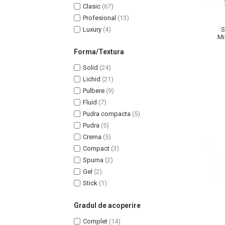
Clasic
(67)
Profesional
(13)
Luxury
(4)
S
Mi
Na
Forma/Textura
Solid
(24)
Lichid
(21)
Pulbere
(9)
Fluid
(7)
Pudra compacta
(5)
Pudra
(5)
Crema
(5)
Compact
(3)
Spuma
(2)
Baie si Relaxare
Gel
(2)
Stick
(1)
Sapunuri
Saruri si Perle
Gradul de acoperire
Uleiuri
Complet
(14)
Creme si Lotiuni