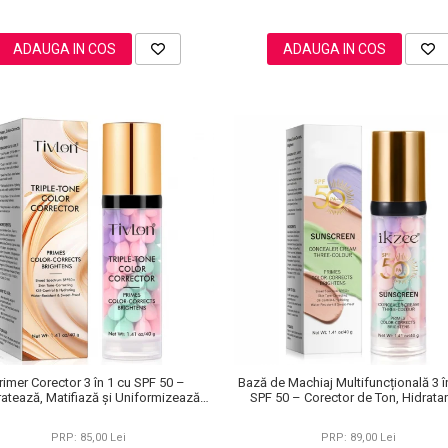
ADAUGA IN COS
ADAUGA IN COS
rimer Corector 3 în 1 cu SPF 50 –
Bază de Machiaj Multifuncțională 3 î
ratează, Matifiază și Uniformizează
SPF 50 – Corector de Ton, Hidratan
Tonul Pielii, 40 g
Matifiant
PRP: 85,00 Lei
PRP: 89,00 Lei