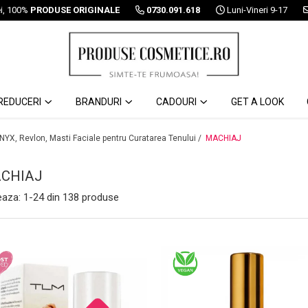
ei, 100%
PRODUSE ORIGINALE
0730.091.618
Luni-Vineri 9-17
REDUCERI
BRANDURI
CADOURI
GET A LOOK
 NYX, Revlon, Masti Faciale pentru Curatarea Tenului /
MACHIAJ
CHIAJ
eaza:
1-
24
din
138
produse