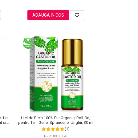
ADAUGA IN COS
n 1 cu
Ulei de Ricin 100% Pur Organic, Roll-On,
t și
pentru Ten, Gene, Sprancene, Unghii, 30 ml
(1)
PRP: 89,00 Lei