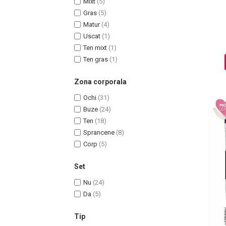
Mixt
(5)
Ingrijire par
Gras
(5)
Matur
(4)
Fiole
Uscat
(1)
Serum-Elixir
Ten mixt
(1)
Uleiuri
Ten gras
(1)
Vopsea de Par
Nuantatoare
Zona corporala
Vopsele
Ochi
(31)
Styling
Buze
(24)
Fixativ
Ten
(18)
Gel si Ceara
Sprancene
(8)
Spuma
Corp
(5)
Perii de Par si Piepteni
Set
INGRIJIRE CORP
Nu
(24)
Da
(5)
Tip