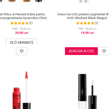
et Stilou si Pensula Dubla pentru
Creion De Ochi puternic pigmentat W
cropigmentarea Sprancelor, Efect
Kohl- Blackest Black (Negru)
tural de Microblading, Aspect de
(1)
(1)
Sprancene Pline
PRP: 75,00 Lei
PRP: 33,00 Lei
29,00 Lei
19,90 Lei
VEZI VARIANTE
ADAUGA IN COS