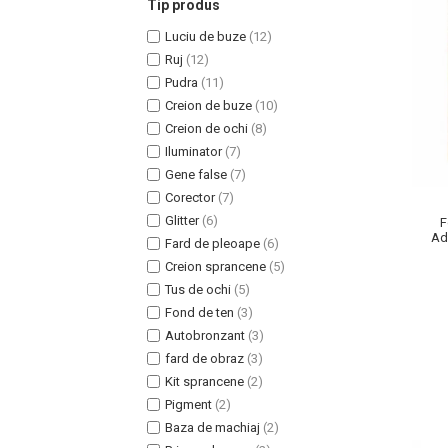
Tip produs
Luciu de buze
(12)
Ruj
(12)
Pudra
(11)
Creion de buze
(10)
Uleiuri pentru Par
Creion de ochi
(8)
Uleiuri pentru Corp
Iluminator
(7)
Uleiuri Unghii / Cuticule
Gene false
(7)
Uleiuri pentru Ten
Corector
(7)
Uleiuri Esentiale
Glitter
(6)
F
Ada
INGRIJIRE TEN
Fard de pleoape
(6)
Creion sprancene
(5)
Tus de ochi
(5)
Fond de ten
(3)
Autobronzant
(3)
fard de obraz
(3)
Kit sprancene
(2)
Pigment
(2)
Baza de machiaj
(2)