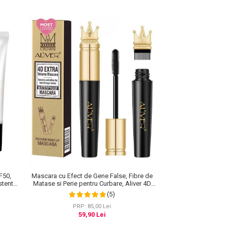
F50,
Mascara cu Efect de Gene False, Fibre de
stenta,
Matase si Perie pentru Curbare, Aliver 4D
0 ml
Extra Volume, Waterproof, Negru,10 g
(5)
PRP: 85,00 Lei
59,90 Lei