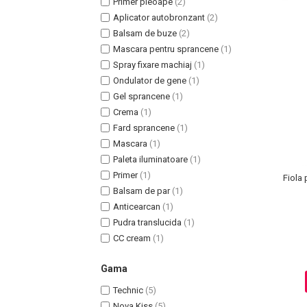
Primer pleoape
(2)
Aplicator autobronzant
(2)
Balsam de buze
(2)
Mascara pentru sprancene
(1)
Spray fixare machiaj
(1)
Ondulator de gene
(1)
Gel sprancene
(1)
Crema
(1)
Fard sprancene
(1)
Mascara
(1)
Paleta iluminatoare
(1)
Masaj Facial si Drenaj Limfatic
Primer
(1)
Fiola 
Exfolianti si Masti
Balsam de par
(1)
Gomaj si Exfoliere
Anticearcan
(1)
Masti
Pudra translucida
(1)
CC cream
(1)
Plasturi ochi / nas / frunte
Produse Curatare Ten
Gama
Demachiant si Apa Micelara
Technic
(5)
Gel de Curatare
Nova Kiss
(5)