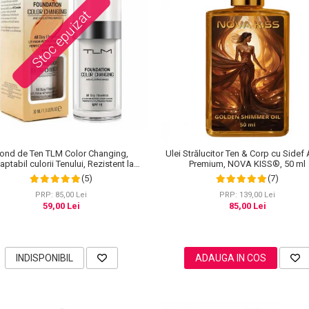
Stoc epuizat
ond de Ten TLM Color Changing,
Ulei Strălucitor Ten & Corp cu Sidef 
ptabil culorii Tenului, Rezistent la
Premium, NOVA KISS®, 50 ml
Transfer 16H, SPF 15, 30 ml
(5)
(7)
PRP: 85,00 Lei
PRP: 139,00 Lei
59,00 Lei
85,00 Lei
INDISPONIBIL
ADAUGA IN COS