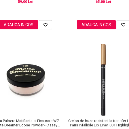
59,00 Lei
65,00 Lei
ADAUGA IN COS
ADAUGA IN COS
a Pulbere Matifianta si Fixatoare W7
Creion de buze rezistent la transfer L
te Dreamer Loose Powder - Classy
Paris Infallible Lip Liner, 001 Highli