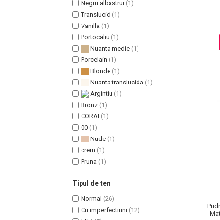
Negru albastrui
(1)
Translucid
(1)
Vanilla
(1)
Portocaliu
(1)
Sampoane Colorante
Nuanta medie
(1)
Sampon
Porcelain
(1)
Anti-Cadere
Blonde
(1)
Anti-Matreata
Nuanta translucida
(1)
Par Cret
Argintiu
(1)
Par Gras
Bronz
(1)
CORAI
(1)
Par Normal
00
(1)
Par Uscat / Deteriorat
Nude
(1)
Par Vopsit
crem
(1)
Balsam si Masca
Pruna
(1)
Indreptare
Par Vopsit
Tipul de ten
Regenerare
Normal
(26)
Pudr
Stralucire
Cu imperfectiuni
(12)
Mat
Volum