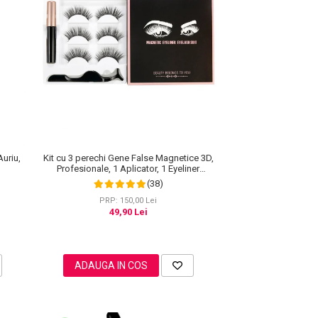
Kit cu 3 perechi Gene False Magnetice 3D,
Auriu,
Profesionale, 1 Aplicator, 1 Eyeliner
Magnetic Negru intens, Waterproof, 3
(38)
Modele
PRP: 150,00 Lei
49,90 Lei
ADAUGA IN COS