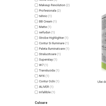
Lotiune Tonica
Makeup Revolution
(2)
Hidratare
Profesionala
(2)
Contur de Ochi
tehnic
(1)
Creme de Noapte
BB Cream
(1)
Creme de Zi
Matte
(1)
Serum / Elixir
sefudun
(1)
Antirid
Strobe Highlighter
(1)
Contur Si Iluminare
(1)
Contur de Ochi
Paleta Iluminatoare
(1)
Creme de Noapte
Stralucitoare
(1)
Creme de Zi
Superstay
(1)
Plasturi Antirid
W7
(1)
Serum / Elixir
Translucida
(1)
Imperfectiuni
NYX
(1)
Iritatii
Contur Ochi
(1)
Ulei d
ALIVER
(1)
Matifiant si Purifiant
Infallible
(1)
Matifiere
Spray Fixare Machiaj
Culoare
Roseata