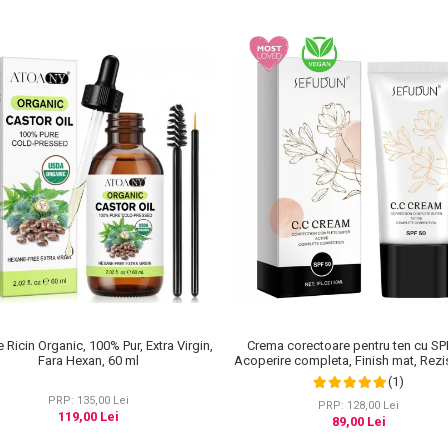
e Ricin Organic, 100% Pur, Extra Virgin,
Crema corectoare pentru ten cu SP
Fara Hexan, 60 ml
Acoperire completa, Finish mat, Rezi
Anti Roseata, CC Cream Sefudun, 3
(1)
PRP: 135,00 Lei
PRP: 128,00 Lei
119,00 Lei
89,00 Lei