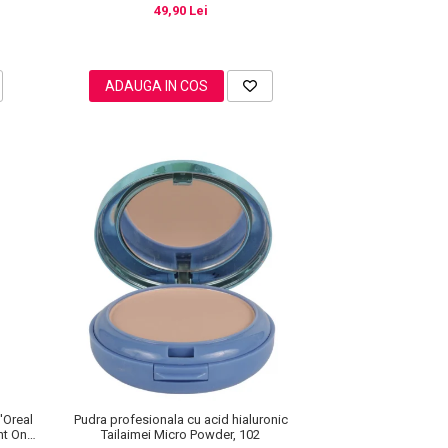
49,90 Lei
ADAUGA IN COS
'Oreal
Pudra profesionala cu acid hialuronic
ght On
Tailaimei Micro Powder, 102