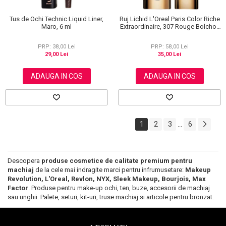
Tus de Ochi Technic Liquid Liner,
Ruj Lichid L'Oreal Paris Color Riche
Maro, 6 ml
Extraordinaire, 307 Rouge Bolchoi,
6 ml
PRP: 38,00 Lei
PRP: 58,00 Lei
29,00 Lei
35,00 Lei
ADAUGA IN COS
ADAUGA IN COS
1
2
3
6
...
Descopera
produse cosmetice de calitate premium pentru
machiaj
de la cele mai indragite marci pentru infrumusetare:
Makeup
Revolution, L'Oreal, Revlon, NYX, Sleek Makeup, Bourjois, Max
Factor
. Produse pentru make-up ochi, ten, buze, accesorii de machiaj
sau unghii. Palete, seturi, kit-uri, truse machiaj si articole pentru bronzat.