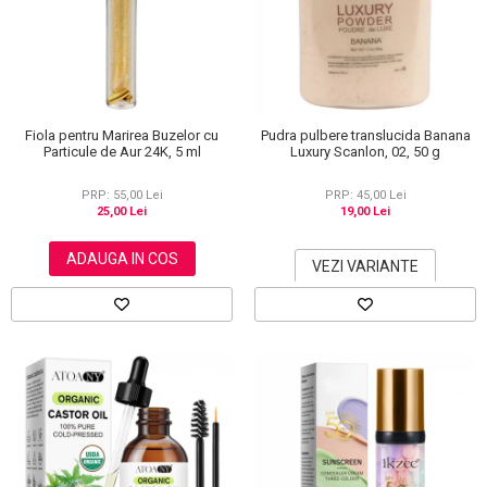
Scrub / Balsam de buze
Netestate pe Animale
Fiola pentru Marirea Buzelor cu
Pudra pulbere translucida Banana
Particule de Aur 24K, 5 ml
Luxury Scanlon, 02, 50 g
PRP: 55,00 Lei
PRP: 45,00 Lei
25,00 Lei
19,00 Lei
ADAUGA IN COS
VEZI VARIANTE