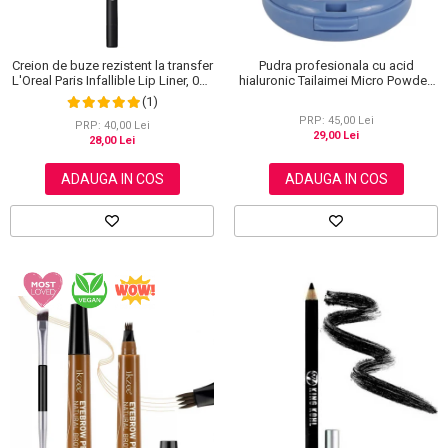
Creion de buze rezistent la transfer
Pudra profesionala cu acid
L'Oreal Paris Infallible Lip Liner, 001
hialuronic Tailaimei Micro Powder,
Highlight On Point
102
(1)
PRP: 45,00 Lei
PRP: 40,00 Lei
29,00 Lei
28,00 Lei
ADAUGA IN COS
ADAUGA IN COS