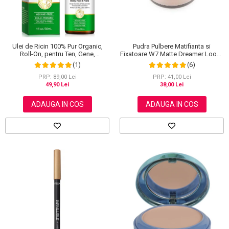
Ulei de Ricin 100% Pur Organic,
Pudra Pulbere Matifianta si
Roll-On, pentru Ten, Gene,
Fixatoare W7 Matte Dreamer Loose
Sprancene, Unghii, 30 ml
Powder - Classy Cameo, 20g
(1)
(6)
PRP: 89,00 Lei
PRP: 41,00 Lei
49,90 Lei
38,00 Lei
ADAUGA IN COS
ADAUGA IN COS