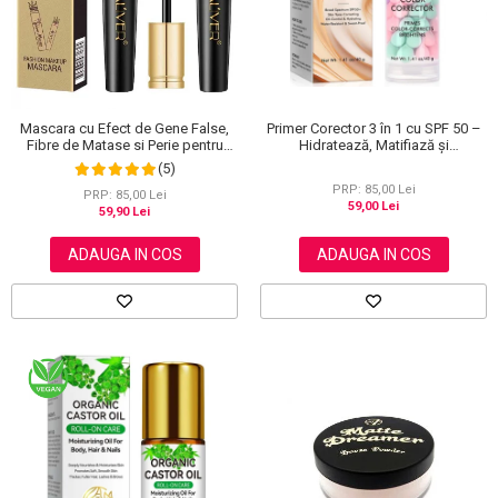
Primer Corector 3 în 1 cu SPF 50 –
Mascara cu Efect de Gene False,
Hidratează, Matifiază și
Fibre de Matase si Perie pentru
Uniformizează Tonul Pielii, 40 g
Curbare, Aliver 4D Extra Volume,
(5)
Waterproof, Negru,10 g
PRP: 85,00 Lei
PRP: 85,00 Lei
59,00 Lei
59,90 Lei
ADAUGA IN COS
ADAUGA IN COS