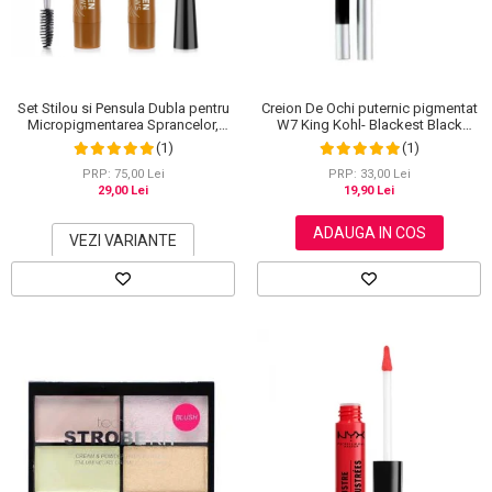
Set Stilou si Pensula Dubla pentru
Creion De Ochi puternic pigmentat
Micropigmentarea Sprancelor,
W7 King Kohl- Blackest Black
Efect Natural de Microblading,
(Negru)
(1)
(1)
Aspect de Sprancene Pline
PRP: 75,00 Lei
PRP: 33,00 Lei
29,00 Lei
19,90 Lei
ADAUGA IN COS
VEZI VARIANTE