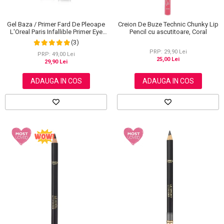
Gel Baza / Primer Fard De Pleoape
Creion De Buze Technic Chunky Lip
L'Oreal Paris Infallible Primer Eye
Pencil cu ascutitoare, Coral
Shadow Base 100, 3 ml
(3)
PRP: 29,90 Lei
PRP: 49,00 Lei
25,00 Lei
29,90 Lei
ADAUGA IN COS
ADAUGA IN COS