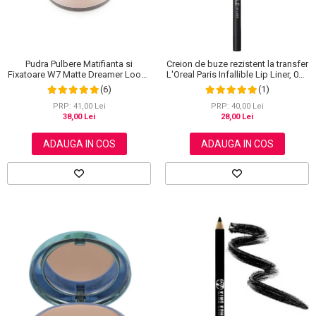
Pudra Pulbere Matifianta si
Creion de buze rezistent la transfer
Fixatoare W7 Matte Dreamer Loose
L'Oreal Paris Infallible Lip Liner, 001
Powder - Classy Cameo, 20g
Highlight On Point
(6)
(1)
PRP: 41,00 Lei
PRP: 40,00 Lei
38,00 Lei
28,00 Lei
ADAUGA IN COS
ADAUGA IN COS