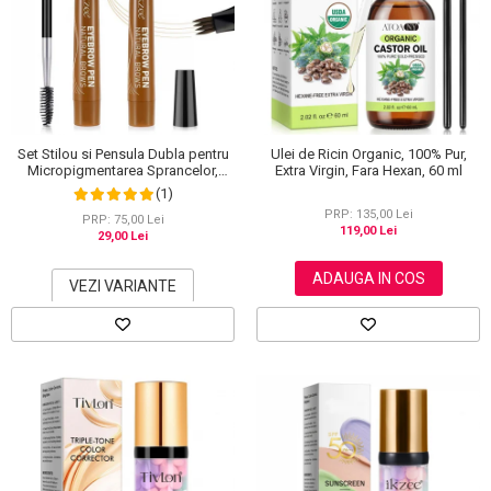
Set Stilou si Pensula Dubla pentru
Ulei de Ricin Organic, 100% Pur,
Micropigmentarea Sprancelor,
Extra Virgin, Fara Hexan, 60 ml
Efect Natural de Microblading,
(1)
Aspect de Sprancene Pline
PRP: 135,00 Lei
PRP: 75,00 Lei
119,00 Lei
29,00 Lei
ADAUGA IN COS
VEZI VARIANTE