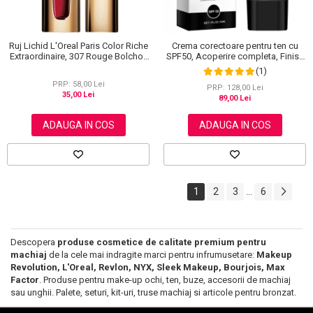
Ruj Lichid L'Oreal Paris Color Riche
Crema corectoare pentru ten cu
Extraordinaire, 307 Rouge Bolchoi,
SPF50, Acoperire completa, Finish
6 ml
mat, Rezistenta, Anti Roseata, CC
(1)
Cream Sefudun, 30 ml
PRP: 58,00 Lei
PRP: 128,00 Lei
35,00 Lei
89,00 Lei
ADAUGA IN COS
ADAUGA IN COS
1
2
3
6
...
Descopera
produse cosmetice de calitate premium pentru
machiaj
de la cele mai indragite marci pentru infrumusetare:
Makeup
Revolution, L'Oreal, Revlon, NYX, Sleek Makeup, Bourjois, Max
Factor
. Produse pentru make-up ochi, ten, buze, accesorii de machiaj
sau unghii. Palete, seturi, kit-uri, truse machiaj si articole pentru bronzat.