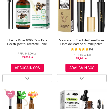
Scrub / Balsam de buze
Netestate pe Animale
Ulei de Ricin 100% Raw, Fara
Mascara cu Efect de Gene False,
Hexan, pentru Crestere Gene,
Fibre de Matase si Perie pentru
Sprancene si Par, NOVA KISS® 60
Curbare, Aliver 4D Extra Volume,
(5)
ml
Waterproof, Negru,10 g
PRP: 145,00 Lei
PRP: 85,00 Lei
99,00 Lei
59,90 Lei
ADAUGA IN COS
ADAUGA IN COS