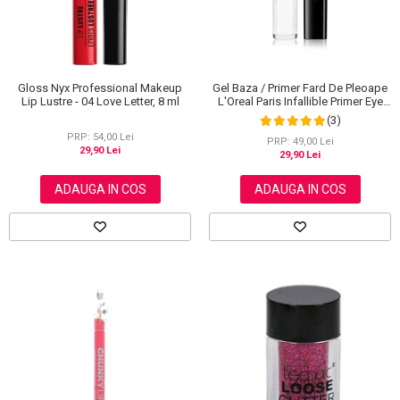
Gloss Nyx Professional Makeup
Gel Baza / Primer Fard De Pleoape
Lip Lustre - 04 Love Letter, 8 ml
L'Oreal Paris Infallible Primer Eye
Shadow Base 100, 3 ml
(3)
PRP: 54,00 Lei
PRP: 49,00 Lei
29,90 Lei
29,90 Lei
ADAUGA IN COS
ADAUGA IN COS