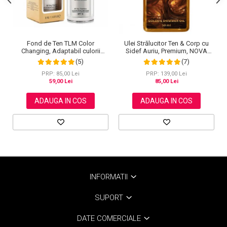
Fond de Ten TLM Color
Ulei Strălucitor Ten & Corp cu
Changing, Adaptabil culorii
Sidef Auriu, Premium, NOVA
Tenului, Rezistent la Transfer
KISS®, 50 ml
(5)
(7)
16H, SPF 15, 30 ml
PRP: 85,00 Lei
PRP: 139,00 Lei
59,00 Lei
85,00 Lei
ADAUGA IN COS
ADAUGA IN COS
INFORMATII
SUPORT
DATE COMERCIALE