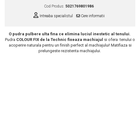
Cod Produs:
5021769801986
Scrub / Balsam de buze
Netestate pe Animale
Intreaba specialistul
Cere informatii
O pudra pulbere ulta fina ce elimina luciul inestetic al tenului.
Pudra
COLOUR FIX de la Technic fixeaza machiajul
si ofera tenului o
acoperire naturala pentru un finish perfect al machiajului! Matifiaza si
prelungeste rezistenta machiajului.