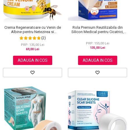
Rola Premium Reutilizabila din
Crema Regeneratoare cu Venin de
Silicon Medical pentru Cicatrici,
Albine pentru Netezirea si
NOVA KISS®, 4 cm x 3 m
Reinoirea Pielii, 100 g
(2)
PRP: 155,00 Lei
PRP: 135,00 Lei
135,00 Lei
69,00 Lei
ADAUGA IN COS
ADAUGA IN COS