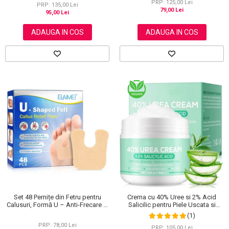
PRP: 125,00 Lei
PRP: 135,00 Lei
79,00 Lei
95,00 Lei
ADAUGA IN COS
ADAUGA IN COS
Set 48 Pernițe din Fetru pentru
Crema cu 40% Uree si 2% Acid
Calusuri, Formă U – Anti-Frecare și
Salicilic pentru Piele Uscata si
Anti-Durere
Crapata – Ingrijire Picioare si Maini,
(1)
150 g
PRP: 78,00 Lei
PRP: 105,00 Lei