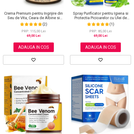
Crema Premium pentru Ingrijire din
Spray Purificator pentru Igiena si
Seu de Vita, Ceara de Albine si
Protectia Picioarelor cu Ulei de
Miere, 100% Naturala, NOVA
Arbore de Ceai, 120 ml
(2)
(1)
KISS®, 120 g
PRP: 115,00 Lei
PRP: 85,00 Lei
69,00 Lei
69,00 Lei
ADAUGA IN COS
ADAUGA IN COS