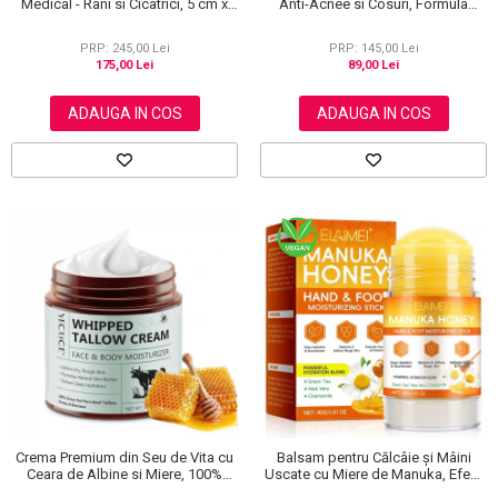
Medical - Rani si Cicatrici, 5 cm x
Anti-Acnee si Cosuri, Formula
3.6 m
Premium, 120g
PRP: 245,00 Lei
PRP: 145,00 Lei
175,00 Lei
89,00 Lei
ADAUGA IN COS
ADAUGA IN COS
Crema Premium din Seu de Vita cu
Balsam pentru Călcâie și Mâini
Ceara de Albine si Miere, 100%
Uscate cu Miere de Manuka, Efect
Naturala, Regenerare Profunda,
Regenerant, 40 g