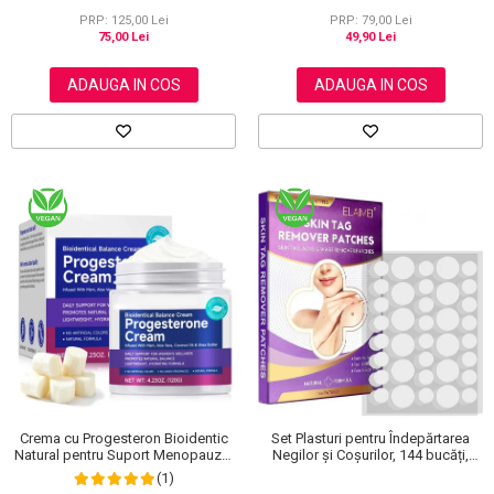
NOVA KISS®, 120 g
PRP: 125,00 Lei
PRP: 79,00 Lei
75,00 Lei
49,90 Lei
ADAUGA IN COS
ADAUGA IN COS
Crema cu Progesteron Bioidentic
Set Plasturi pentru Îndepărtarea
Natural pentru Suport Menopauza,
Negilor și Coșurilor, 144 bucăți,
Menstruatie si Echilibru Hormonal,
Elaimei
(1)
120 g