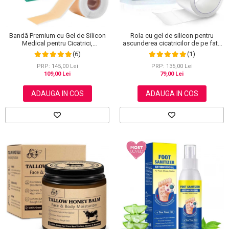
Bandă Premium cu Gel de Silicon
Rola cu gel de silicon pentru
Medical pentru Cicatrici,
ascunderea cicatricilor de pe fata
Reutilizabilă, NOVA KISS®, 4 cm x
sau corp, plasture reutilizabil, 2.5
(6)
(1)
1.5 m
cm x 1.5 m, Elaimei
PRP: 145,00 Lei
PRP: 135,00 Lei
109,00 Lei
79,00 Lei
ADAUGA IN COS
ADAUGA IN COS