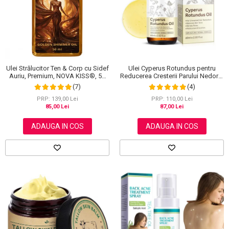
Scrub / Balsam de buze
Netestate pe Animale
Ulei Strălucitor Ten & Corp cu Sidef
Ulei Cyperus Rotundus pentru
Auriu, Premium, NOVA KISS®, 50
Reducerea Cresterii Parului Nedorit,
ml
100% Formula Naturala, NOVA
(7)
(4)
KISS®, 60 ml
PRP: 139,00 Lei
PRP: 110,00 Lei
85,00 Lei
87,00 Lei
ADAUGA IN COS
ADAUGA IN COS