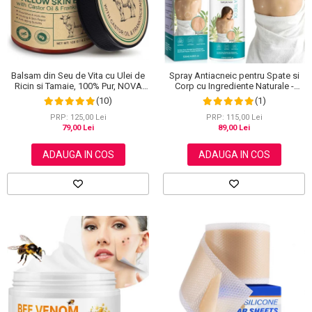
Balsam din Seu de Vita cu Ulei de
Spray Antiacneic pentru Spate si
Ricin si Tamaie, 100% Pur, NOVA
Corp cu Ingrediente Naturale -
KISS®, 120 g
Reduce Cosurile si Excesul de
(10)
(1)
Sebum, 120 ml
PRP: 125,00 Lei
PRP: 115,00 Lei
79,00 Lei
89,00 Lei
ADAUGA IN COS
ADAUGA IN COS