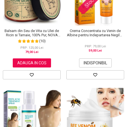
Balsam din Seu de Vita cu Ulei de
Crema Concentrata cu Venin de
Ricin si Tamaie, 100% Pur, NOVA
Albine pentru Indepartarea Negilor,
KISS®, 120 g
Petelor, Alunitelor, 100% Naturala,
(10)
30 g
PRP: 79,00 Lei
PRP: 125,00 Lei
59,00 Lei
79,00 Lei
ADAUGA IN COS
INDISPONIBIL