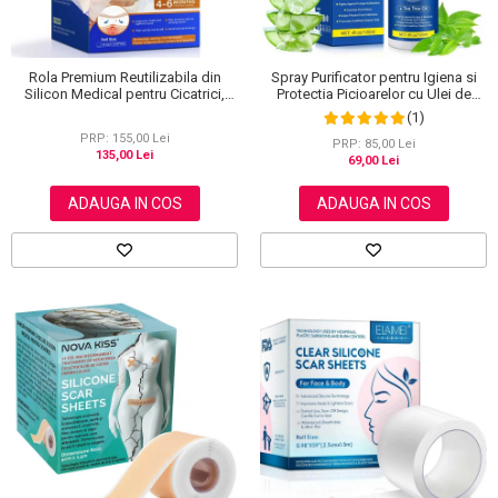
Rola Premium Reutilizabila din
Spray Purificator pentru Igiena si
Silicon Medical pentru Cicatrici,
Protectia Picioarelor cu Ulei de
NOVA KISS®, 4 cm x 3 m
Arbore de Ceai, 120 ml
(1)
PRP: 155,00 Lei
PRP: 85,00 Lei
135,00 Lei
69,00 Lei
ADAUGA IN COS
ADAUGA IN COS