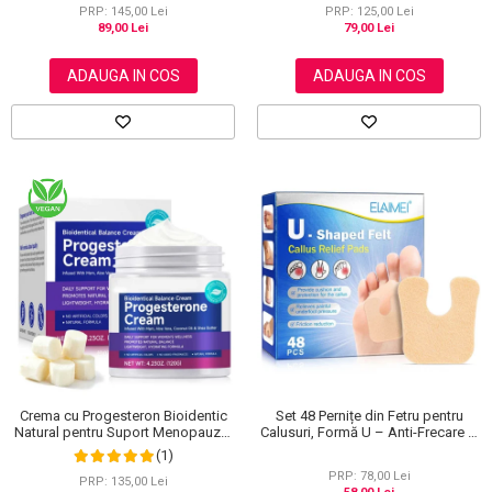
PRP: 145,00 Lei
PRP: 125,00 Lei
89,00 Lei
79,00 Lei
ADAUGA IN COS
ADAUGA IN COS
Crema cu Progesteron Bioidentic
Set 48 Pernițe din Fetru pentru
Natural pentru Suport Menopauza,
Calusuri, Formă U – Anti-Frecare și
Menstruatie si Echilibru Hormonal,
Anti-Durere
(1)
120 g
PRP: 78,00 Lei
PRP: 135,00 Lei