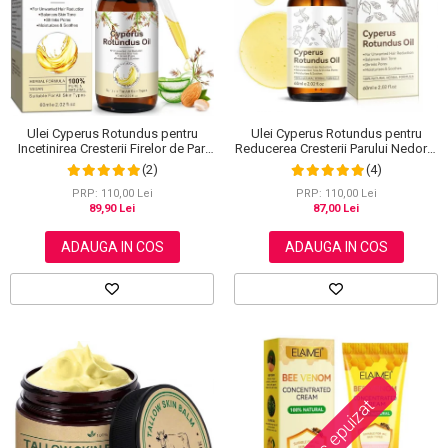
Scrub / Balsam de buze
Netestate pe Animale
Ulei Cyperus Rotundus pentru
Ulei Cyperus Rotundus pentru
Reducerea Cresterii Parului Nedorit,
Incetinirea Cresterii Firelor de Par,
100% Formula Naturala, NOVA
Formula 100% Naturala, NOVA
(4)
(2)
KISS®, 60 ml
KISS®, 60 ml
PRP: 110,00 Lei
PRP: 110,00 Lei
87,00 Lei
89,90 Lei
ADAUGA IN COS
ADAUGA IN COS
Stoc epuizat