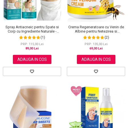
Spray Antiacneic pentru Spate si
Crema Regeneratoare cu Venin de
Corp cu Ingrediente Naturale -
Albine pentru Netezirea si
Reduce Cosurile si Excesul de
Reinoirea Pielii, 100 g
(1)
(2)
Sebum, 120 ml
PRP: 115,00 Lei
PRP: 135,00 Lei
89,00 Lei
69,00 Lei
ADAUGA IN COS
ADAUGA IN COS