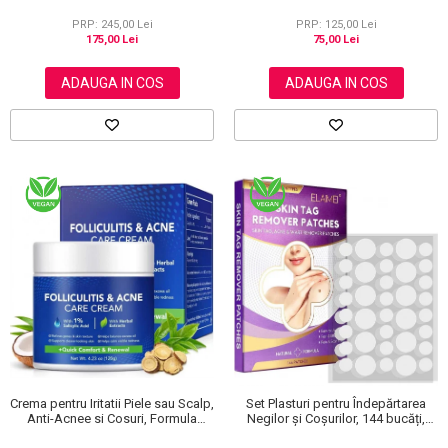
NOVA KISS®, 120 g
PRP: 245,00 Lei
PRP: 125,00 Lei
175,00 Lei
75,00 Lei
ADAUGA IN COS
ADAUGA IN COS
Crema pentru Iritatii Piele sau Scalp,
Set Plasturi pentru Îndepărtarea
Anti-Acnee si Cosuri, Formula
Negilor și Coșurilor, 144 bucăți,
Premium, 120g
Elaimei