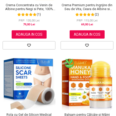
Crema Concentrata cu Venin de
Crema Premium pentru Ingrijire din
Albine pentru Negi si Pete, 100%
Seu de Vita, Ceara de Albine si
Naturala, 120 g
Miere, 100% Naturala, NOVA
(1)
(2)
KISS®, 120 g
PRP: 135,00 Lei
PRP: 115,00 Lei
79,00 Lei
69,00 Lei
ADAUGA IN COS
ADAUGA IN COS
Rola cu Gel de Silicon Medical
Balsam pentru Călcâie și Mâini