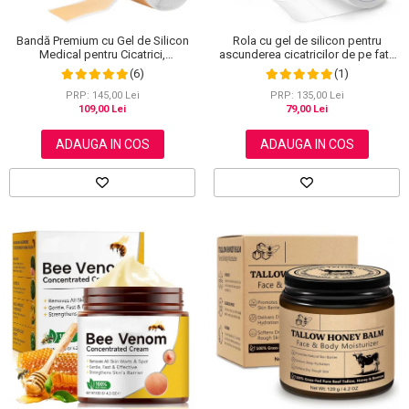
Bandă Premium cu Gel de Silicon
Rola cu gel de silicon pentru
Medical pentru Cicatrici,
ascunderea cicatricilor de pe fata
Reutilizabilă, NOVA KISS®, 4 cm x
sau corp, plasture reutilizabil, 2.5
(6)
(1)
1.5 m
cm x 1.5 m, Elaimei
PRP: 145,00 Lei
PRP: 135,00 Lei
109,00 Lei
79,00 Lei
ADAUGA IN COS
ADAUGA IN COS