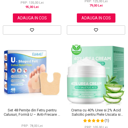
PRP: 125,00 Lei
PRP: 135,00 Lei
79,00 Lei
95,00 Lei
ADAUGA IN COS
ADAUGA IN COS
Set 48 Pernițe din Fetru pentru
Crema cu 40% Uree si 2% Acid
Calusuri, Formă U – Anti-Frecare și
Salicilic pentru Piele Uscata si
Anti-Durere
Crapata – Ingrijire Picioare si Maini,
(1)
150 g
PRP: 78,00 Lei
PRP: 105,00 Lei