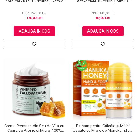
Medical - Rani si Cicatrici, 5 cm x
Anti-Acnee si Cosuri, Formula
3.6 m
Premium, 120g
PRP: 245,00 Lei
PRP: 145,00 Lei
175,00 Lei
89,00 Lei
ADAUGA IN COS
ADAUGA IN COS
Crema Premium din Seu de Vita cu
Balsam pentru Călcâie și Mâini
Ceara de Albine si Miere, 100%
Uscate cu Miere de Manuka, Efect
Naturala, Regenerare Profunda,
Regenerant, 40 g