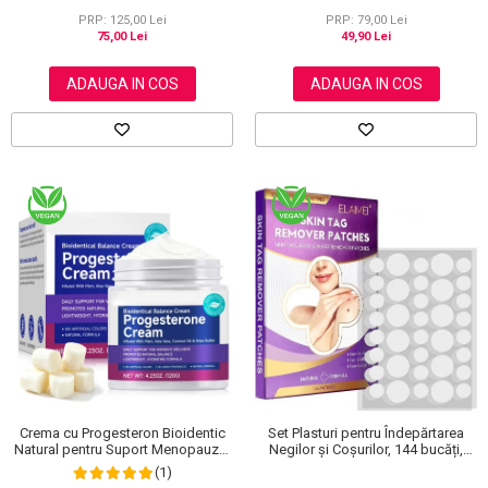
NOVA KISS®, 120 g
PRP: 125,00 Lei
PRP: 79,00 Lei
75,00 Lei
49,90 Lei
ADAUGA IN COS
ADAUGA IN COS
Crema cu Progesteron Bioidentic
Set Plasturi pentru Îndepărtarea
Natural pentru Suport Menopauza,
Negilor și Coșurilor, 144 bucăți,
Menstruatie si Echilibru Hormonal,
Elaimei
(1)
120 g