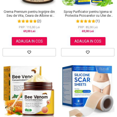
Crema Premium pentru Ingrijire din
Spray Purificator pentru Igiena si
Seu de Vita, Ceara de Albine si
Protectia Picioarelor cu Ulei de
Miere, 100% Naturala, NOVA
Arbore de Ceai, 120 ml
(2)
(1)
KISS®, 120 g
PRP: 115,00 Lei
PRP: 85,00 Lei
69,00 Lei
69,00 Lei
ADAUGA IN COS
ADAUGA IN COS