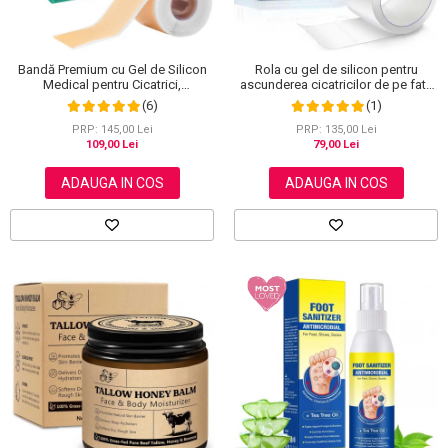
Bandă Premium cu Gel de Silicon
Rola cu gel de silicon pentru
Medical pentru Cicatrici,
ascunderea cicatricilor de pe fata
Reutilizabilă, NOVA KISS®, 4 cm x
sau corp, plasture reutilizabil, 2.5
(6)
(1)
1.5 m
cm x 1.5 m, Elaimei
PRP: 145,00 Lei
PRP: 135,00 Lei
109,00 Lei
79,00 Lei
ADAUGA IN COS
ADAUGA IN COS