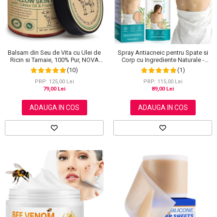
Balsam din Seu de Vita cu Ulei de
Spray Antiacneic pentru Spate si
Ricin si Tamaie, 100% Pur, NOVA
Corp cu Ingrediente Naturale -
KISS®, 120 g
Reduce Cosurile si Excesul de
(10)
(1)
Sebum, 120 ml
PRP: 125,00 Lei
PRP: 115,00 Lei
79,00 Lei
89,00 Lei
ADAUGA IN COS
ADAUGA IN COS