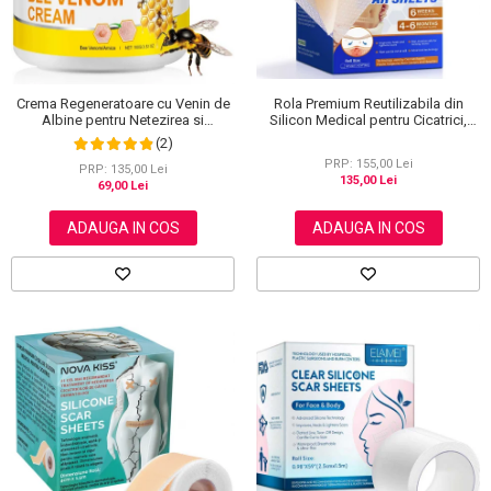
Rola Premium Reutilizabila din
Crema Regeneratoare cu Venin de
Silicon Medical pentru Cicatrici,
Albine pentru Netezirea si
NOVA KISS®, 4 cm x 3 m
Reinoirea Pielii, 100 g
(2)
PRP: 155,00 Lei
PRP: 135,00 Lei
135,00 Lei
69,00 Lei
ADAUGA IN COS
ADAUGA IN COS