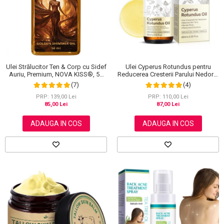
Scrub / Balsam de buze
Netestate pe Animale
Ulei Strălucitor Ten & Corp cu Sidef
Ulei Cyperus Rotundus pentru
Auriu, Premium, NOVA KISS®, 50
Reducerea Cresterii Parului Nedorit,
ml
100% Formula Naturala, NOVA
(7)
(4)
KISS®, 60 ml
PRP: 139,00 Lei
PRP: 110,00 Lei
85,00 Lei
87,00 Lei
ADAUGA IN COS
ADAUGA IN COS