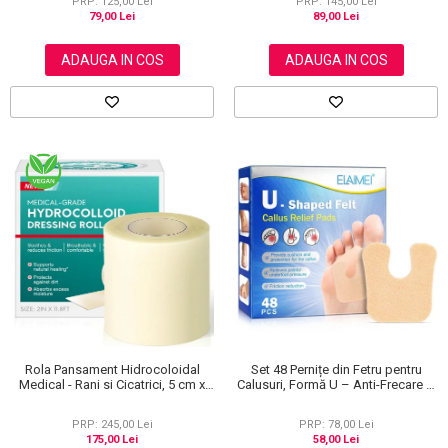
PRP: 125,00 Lei
PRP: 145,00 Lei
79,00 Lei
89,00 Lei
ADAUGA IN COS
ADAUGA IN COS
Rola Pansament Hidrocoloidal
Set 48 Pernițe din Fetru pentru
Medical - Rani si Cicatrici, 5 cm x
Calusuri, Formă U – Anti-Frecare și
3.6 m
Anti-Durere
PRP: 245,00 Lei
PRP: 78,00 Lei
175,00 Lei
58,00 Lei