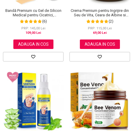
Bandă Premium cu Gel de Silicon
Crema Premium pentru Ingrijire din
Medical pentru Cicatrici,
Seu de Vita, Ceara de Albine si
Reutilizabilă, NOVA KISS®, 4 cm x
Miere, 100% Naturala, NOVA
(6)
(2)
1.5 m
KISS®, 120 g
PRP: 145,00 Lei
PRP: 115,00 Lei
109,00 Lei
69,00 Lei
ADAUGA IN COS
ADAUGA IN COS