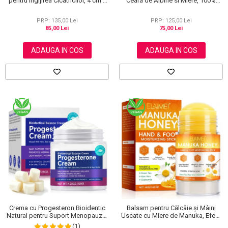
pentru Ingijirea Cicatricilor, 4 cm x
Ceara de Albine si Miere, 100%
1.5 m
Naturala, Regenerare Profunda,
NOVA KISS®, 120 g
PRP: 135,00 Lei
PRP: 125,00 Lei
85,00 Lei
75,00 Lei
ADAUGA IN COS
ADAUGA IN COS
Crema cu Progesteron Bioidentic
Balsam pentru Călcâie și Mâini
Natural pentru Suport Menopauza,
Uscate cu Miere de Manuka, Efect
Menstruatie si Echilibru Hormonal,
Regenerant, 40 g
(1)