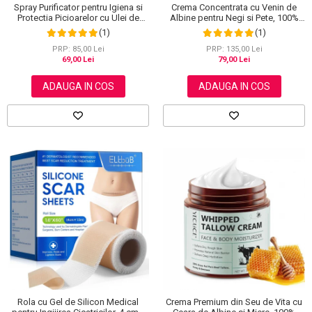
Spray Purificator pentru Igiena si
Crema Concentrata cu Venin de
Protectia Picioarelor cu Ulei de
Albine pentru Negi si Pete, 100%
Arbore de Ceai, 120 ml
Naturala, 120 g
(1)
(1)
PRP: 85,00 Lei
PRP: 135,00 Lei
69,00 Lei
79,00 Lei
ADAUGA IN COS
ADAUGA IN COS
Rola cu Gel de Silicon Medical
Crema Premium din Seu de Vita cu