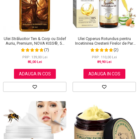
Scrub / Balsam de buze
Netestate pe Animale
Ulei Cyperus Rotundus pentru
Ulei Strălucitor Ten & Corp cu Sidef
Incetinirea Cresterii Firelor de Par,
Auriu, Premium, NOVA KISS®, 50
Formula 100% Naturala, NOVA
ml
(2)
(7)
KISS®, 60 ml
PRP: 110,00 Lei
PRP: 139,00 Lei
89,90 Lei
85,00 Lei
ADAUGA IN COS
ADAUGA IN COS