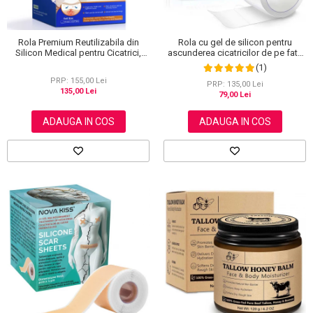
Rola Premium Reutilizabila din
Rola cu gel de silicon pentru
Silicon Medical pentru Cicatrici,
ascunderea cicatricilor de pe fata
NOVA KISS®, 4 cm x 3 m
sau corp, plasture reutilizabil, 2.5
(1)
cm x 1.5 m, Elaimei
PRP: 155,00 Lei
PRP: 135,00 Lei
135,00 Lei
79,00 Lei
ADAUGA IN COS
ADAUGA IN COS