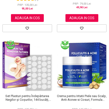
120 g
PRP: 79,00 Lei
PRP: 135,00 Lei
49,90 Lei
95,00 Lei
ADAUGA IN COS
ADAUGA IN COS
Set Plasturi pentru Îndepărtarea
Crema pentru Iritatii Piele sau Scalp,
Negilor și Coșurilor, 144 bucăți,
Anti-Acnee si Cosuri, Formula
Elaimei
Premium, 120g