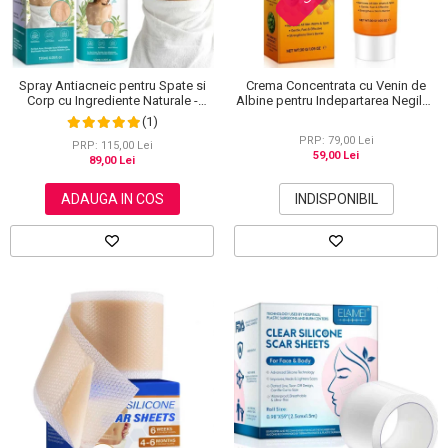
Spray Antiacneic pentru Spate si
Crema Concentrata cu Venin de
Corp cu Ingrediente Naturale -
Albine pentru Indepartarea Negilor,
Reduce Cosurile si Excesul de
Petelor, Alunitelor, 100% Naturala,
(1)
Sebum, 120 ml
30 g
PRP: 79,00 Lei
PRP: 115,00 Lei
59,00 Lei
89,00 Lei
ADAUGA IN COS
INDISPONIBIL