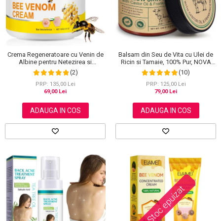
Balsam din Seu de Vita cu Ulei de
Crema Regeneratoare cu Venin de
Ricin si Tamaie, 100% Pur, NOVA
Albine pentru Netezirea si
KISS®, 120 g
Reinoirea Pielii, 100 g
(10)
(2)
PRP: 125,00 Lei
PRP: 135,00 Lei
79,00 Lei
69,00 Lei
ADAUGA IN COS
ADAUGA IN COS
Stoc epuizat