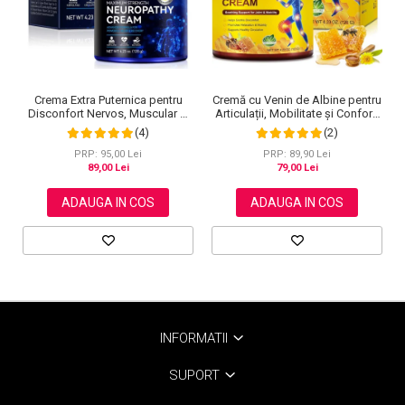
Cremă cu Venin de Albine pentru
Crema Extra Puternica pentru
Articulații, Mobilitate și Confort,
Disconfort Nervos, Muscular si
120 g
Articular, 120 g
(2)
(4)
PRP: 89,90 Lei
PRP: 95,00 Lei
79,00 Lei
89,00 Lei
ADAUGA IN COS
ADAUGA IN COS
INFORMATII
SUPORT