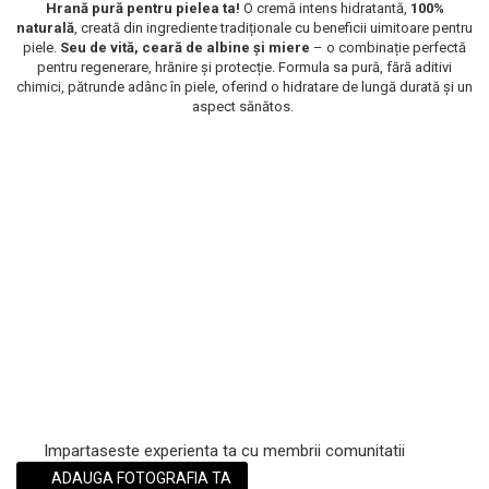
Hrană pură pentru pielea ta!
O cremă intens hidratantă,
100%
Scrub / Balsam de buze
naturală
, creată din ingrediente tradiționale cu beneficii uimitoare pentru
piele.
Seu de vită, ceară de albine și miere
– o combinație perfectă
Netestate pe Animale
pentru regenerare, hrănire și protecție. Formula sa pură, fără aditivi
chimici, pătrunde adânc în piele, oferind o hidratare de lungă durată și un
aspect sănătos.
Impartaseste experienta ta cu membrii comunitatii
ADAUGA FOTOGRAFIA TA