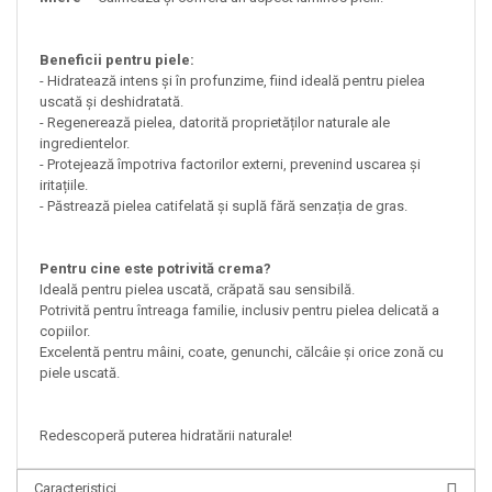
Beneficii pentru piele:
- Hidratează intens și în profunzime, fiind ideală pentru pielea
uscată și deshidratată.
- Regenerează pielea, datorită proprietăților naturale ale
ingredientelor.
- Protejează împotriva factorilor externi, prevenind uscarea și
iritațiile.
- Păstrează pielea catifelată și suplă fără senzația de gras.
Pentru cine este potrivită crema?
Ideală pentru pielea uscată, crăpată sau sensibilă.
Potrivită pentru întreaga familie, inclusiv pentru pielea delicată a
copiilor.
Excelentă pentru mâini, coate, genunchi, călcâie și orice zonă cu
piele uscată.
Redescoperă puterea hidratării naturale!
Caracteristici