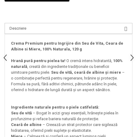
Descriere
Crema Premium pentru Ingrijire din Seu de Vita, Ceara de
Albine si Miere, 100% Naturala, 120 g
Hrană pură pentru pielea ta!
O cremă intens hidratantă,
100%
naturală
, creată din ingrediente tradiționale cu beneficii
uimitoare pentru piele.
Seu de vită, ceară de albine și miere
–
o combinație perfectă pentru regenerare, hrănire și protecție.
Formula sa pură, fără aditivi chimici, pătrunde adânc în piele,
oferind o hidratare de lungă durată și un aspect sănătos.
Ingrediente naturale pentru o piele catifelată:
Seu de vită
– Bogat în acizi grași esențiali, hrănește pielea în
profunzime și reface bariera naturală de protecție.
Ceară de albine
– Creează un strat protector care sigilează
hidratarea, oferind pielii suplețe și elasticitate.
Miere
– Calmează și conferă un aspect luminos pielii.