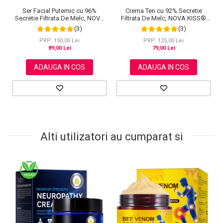
Ser Facial Puternic cu 96%
Crema Ten cu 92% Secretie
Secretie Filtrata De Melc, NOVA
Filtrata De Melc, NOVA KISS®
KISS® Snail 96 Power Serum,
Advanced Snail 92 All In One,
(3)
(3)
100 ml
100 g
PRP: 150,00 Lei
PRP: 125,00 Lei
89,00 Lei
79,00 Lei
ADAUGA IN COS
ADAUGA IN COS
Alti utilizatori au cumparat si