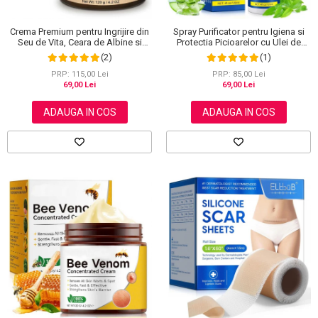
Crema Premium pentru Ingrijire din
Spray Purificator pentru Igiena si
Seu de Vita, Ceara de Albine si
Protectia Picioarelor cu Ulei de
Miere, 100% Naturala, NOVA
Arbore de Ceai, 120 ml
(2)
(1)
KISS®, 120 g
PRP: 115,00 Lei
PRP: 85,00 Lei
69,00 Lei
69,00 Lei
ADAUGA IN COS
ADAUGA IN COS