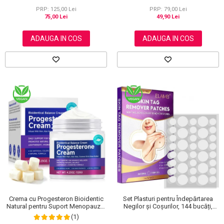
NOVA KISS®, 120 g
PRP: 125,00 Lei
PRP: 79,00 Lei
75,00 Lei
49,90 Lei
ADAUGA IN COS
ADAUGA IN COS
Crema cu Progesteron Bioidentic
Set Plasturi pentru Îndepărtarea
Natural pentru Suport Menopauza,
Negilor și Coșurilor, 144 bucăți,
Menstruatie si Echilibru Hormonal,
Elaimei
(1)
120 g