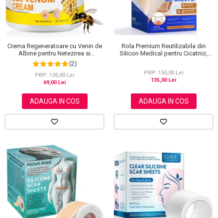
Rola Premium Reutilizabila din
Crema Regeneratoare cu Venin de
Silicon Medical pentru Cicatrici,
Albine pentru Netezirea si
NOVA KISS®, 4 cm x 3 m
Reinoirea Pielii, 100 g
(2)
PRP: 155,00 Lei
PRP: 135,00 Lei
135,00 Lei
69,00 Lei
ADAUGA IN COS
ADAUGA IN COS