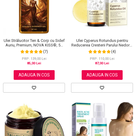
Scrub / Balsam de buze
Netestate pe Animale
Ulei Strălucitor Ten & Corp cu Sidef
Ulei Cyperus Rotundus pentru
Auriu, Premium, NOVA KISS®, 50
Reducerea Cresterii Parului Nedorit,
ml
100% Formula Naturala, NOVA
(7)
(4)
KISS®, 60 ml
PRP: 139,00 Lei
PRP: 110,00 Lei
85,00 Lei
87,00 Lei
ADAUGA IN COS
ADAUGA IN COS