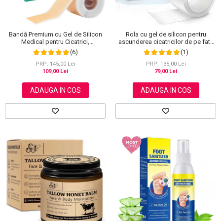
Bandă Premium cu Gel de Silicon
Rola cu gel de silicon pentru
Medical pentru Cicatrici,
ascunderea cicatricilor de pe fata
Reutilizabilă, NOVA KISS®, 4 cm x
sau corp, plasture reutilizabil, 2.5
(6)
(1)
1.5 m
cm x 1.5 m, Elaimei
PRP: 145,00 Lei
PRP: 135,00 Lei
109,00 Lei
79,00 Lei
ADAUGA IN COS
ADAUGA IN COS