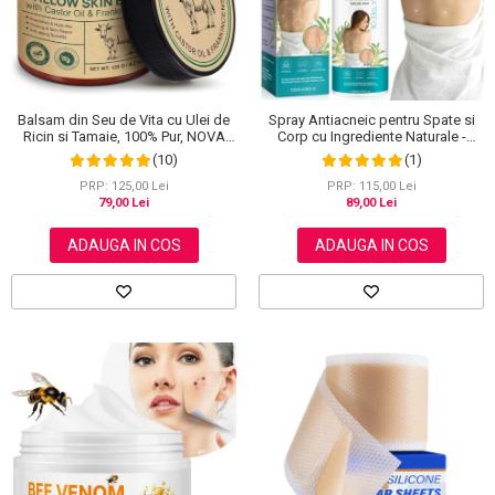
Balsam din Seu de Vita cu Ulei de
Spray Antiacneic pentru Spate si
Ricin si Tamaie, 100% Pur, NOVA
Corp cu Ingrediente Naturale -
KISS®, 120 g
Reduce Cosurile si Excesul de
(10)
(1)
Sebum, 120 ml
PRP: 125,00 Lei
PRP: 115,00 Lei
79,00 Lei
89,00 Lei
ADAUGA IN COS
ADAUGA IN COS