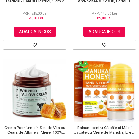
Medical - Rani si Cicatrici, 5 cm x
Anti-Acnee si Cosuri, Formula
3.6 m
Premium, 120g
PRP: 245,00 Lei
PRP: 145,00 Lei
175,00 Lei
89,00 Lei
ADAUGA IN COS
ADAUGA IN COS
Crema Premium din Seu de Vita cu
Balsam pentru Călcâie și Mâini
Ceara de Albine si Miere, 100%
Uscate cu Miere de Manuka, Efect
Naturala, Regenerare Profunda,
Regenerant, 40 g