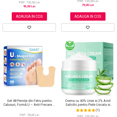
PRP: 125,00 Lei
PRP: 135,00 Lei
79,00 Lei
95,00 Lei
ADAUGA IN COS
ADAUGA IN COS
Set 48 Pernițe din Fetru pentru
Crema cu 40% Uree si 2% Acid
Calusuri, Formă U – Anti-Frecare și
Salicilic pentru Piele Uscata si
Anti-Durere
Crapata – Ingrijire Picioare si Maini,
(1)
150 g
PRP: 78,00 Lei
PRP: 105,00 Lei