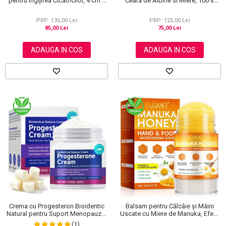
pentru Ingijirea Cicatricilor, 4 cm x
Ceara de Albine si Miere, 100%
1.5 m
Naturala, Regenerare Profunda,
NOVA KISS®, 120 g
PRP: 135,00 Lei
PRP: 125,00 Lei
85,00 Lei
75,00 Lei
ADAUGA IN COS
ADAUGA IN COS
Crema cu Progesteron Bioidentic
Balsam pentru Călcâie și Mâini
Natural pentru Suport Menopauza,
Uscate cu Miere de Manuka, Efect
Menstruatie si Echilibru Hormonal,
Regenerant, 40 g
(1)