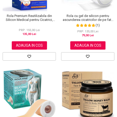
Rola Premium Reutilizabila din
Rola cu gel de silicon pentru
Silicon Medical pentru Cicatrici,
ascunderea cicatricilor de pe fata
NOVA KISS®, 4 cm x 3 m
sau corp, plasture reutilizabil, 2.5
(1)
cm x 1.5 m, Elaimei
PRP: 155,00 Lei
PRP: 135,00 Lei
135,00 Lei
79,00 Lei
ADAUGA IN COS
ADAUGA IN COS