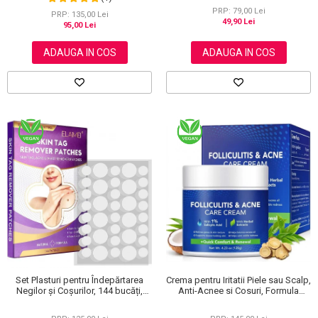
120 g
PRP: 79,00 Lei
PRP: 135,00 Lei
49,90 Lei
95,00 Lei
ADAUGA IN COS
ADAUGA IN COS
Set Plasturi pentru Îndepărtarea
Crema pentru Iritatii Piele sau Scalp,
Negilor și Coșurilor, 144 bucăți,
Anti-Acnee si Cosuri, Formula
Elaimei
Premium, 120g