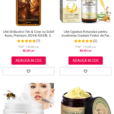
Scrub / Balsam de buze
Netestate pe Animale
Ulei Cyperus Rotundus pentru
Ulei Strălucitor Ten & Corp cu Sidef
Incetinirea Cresterii Firelor de Par,
Auriu, Premium, NOVA KISS®, 50
Formula 100% Naturala, NOVA
ml
(2)
(7)
KISS®, 60 ml
PRP: 110,00 Lei
PRP: 139,00 Lei
89,90 Lei
85,00 Lei
ADAUGA IN COS
ADAUGA IN COS