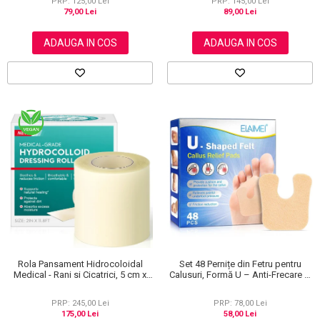
PRP: 125,00 Lei
PRP: 145,00 Lei
79,00 Lei
89,00 Lei
ADAUGA IN COS
ADAUGA IN COS
Rola Pansament Hidrocoloidal
Set 48 Pernițe din Fetru pentru
Medical - Rani si Cicatrici, 5 cm x
Calusuri, Formă U – Anti-Frecare și
3.6 m
Anti-Durere
PRP: 245,00 Lei
PRP: 78,00 Lei
175,00 Lei
58,00 Lei