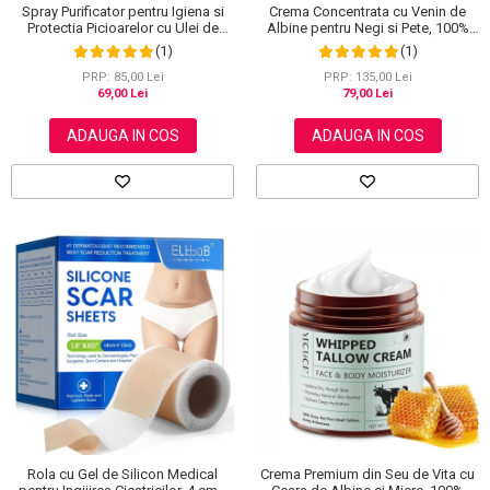
Spray Purificator pentru Igiena si
Crema Concentrata cu Venin de
Protectia Picioarelor cu Ulei de
Albine pentru Negi si Pete, 100%
Arbore de Ceai, 120 ml
Naturala, 120 g
(1)
(1)
PRP: 85,00 Lei
PRP: 135,00 Lei
69,00 Lei
79,00 Lei
ADAUGA IN COS
ADAUGA IN COS
Rola cu Gel de Silicon Medical
Crema Premium din Seu de Vita cu