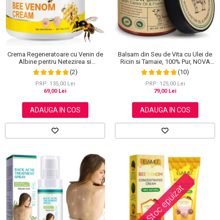
Balsam din Seu de Vita cu Ulei de
Crema Regeneratoare cu Venin de
Ricin si Tamaie, 100% Pur, NOVA
Albine pentru Netezirea si
KISS®, 120 g
Reinoirea Pielii, 100 g
(10)
(2)
PRP: 125,00 Lei
PRP: 135,00 Lei
79,00 Lei
69,00 Lei
ADAUGA IN COS
ADAUGA IN COS
Stoc epuizat