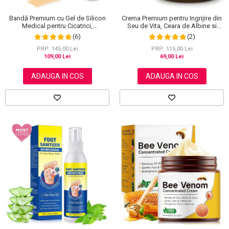
Bandă Premium cu Gel de Silicon
Crema Premium pentru Ingrijire din
Medical pentru Cicatrici,
Seu de Vita, Ceara de Albine si
Reutilizabilă, NOVA KISS®, 4 cm x
Miere, 100% Naturala, NOVA
(6)
(2)
1.5 m
KISS®, 120 g
PRP: 145,00 Lei
PRP: 115,00 Lei
109,00 Lei
69,00 Lei
ADAUGA IN COS
ADAUGA IN COS