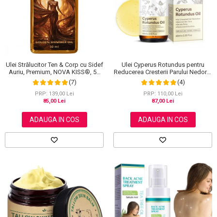
Scrub / Balsam de buze
Netestate pe Animale
Ulei Strălucitor Ten & Corp cu Sidef
Ulei Cyperus Rotundus pentru
Auriu, Premium, NOVA KISS®, 50
Reducerea Cresterii Parului Nedorit,
ml
100% Formula Naturala, NOVA
(7)
(4)
KISS®, 60 ml
PRP: 139,00 Lei
PRP: 110,00 Lei
85,00 Lei
87,00 Lei
ADAUGA IN COS
ADAUGA IN COS