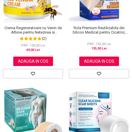
Rola Premium Reutilizabila din
Crema Regeneratoare cu Venin de
Silicon Medical pentru Cicatrici,
Albine pentru Netezirea si
NOVA KISS®, 4 cm x 3 m
Reinoirea Pielii, 100 g
(2)
PRP: 155,00 Lei
PRP: 135,00 Lei
135,00 Lei
69,00 Lei
ADAUGA IN COS
ADAUGA IN COS