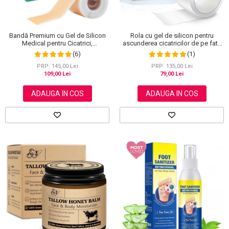
Bandă Premium cu Gel de Silicon
Rola cu gel de silicon pentru
Medical pentru Cicatrici,
ascunderea cicatricilor de pe fata
Reutilizabilă, NOVA KISS®, 4 cm x
sau corp, plasture reutilizabil, 2.5
(6)
(1)
1.5 m
cm x 1.5 m, Elaimei
PRP: 145,00 Lei
PRP: 135,00 Lei
109,00 Lei
79,00 Lei
ADAUGA IN COS
ADAUGA IN COS