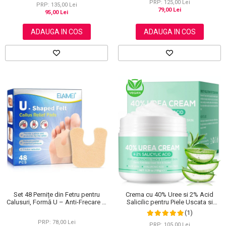
PRP: 125,00 Lei
PRP: 135,00 Lei
79,00 Lei
95,00 Lei
ADAUGA IN COS
ADAUGA IN COS
Set 48 Pernițe din Fetru pentru
Crema cu 40% Uree si 2% Acid
Calusuri, Formă U – Anti-Frecare și
Salicilic pentru Piele Uscata si
Anti-Durere
Crapata – Ingrijire Picioare si Maini,
(1)
150 g
PRP: 78,00 Lei
PRP: 105,00 Lei