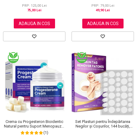
NOVA KISS®, 120 g
PRP: 125,00 Lei
PRP: 79,00 Lei
75,00 Lei
49,90 Lei
ADAUGA IN COS
ADAUGA IN COS
Crema cu Progesteron Bioidentic
Set Plasturi pentru Îndepărtarea
Natural pentru Suport Menopauza,
Negilor și Coșurilor, 144 bucăți,
Menstruatie si Echilibru Hormonal,
Elaimei
(1)
120 g