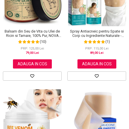
Balsam din Seu de Vita cu Ulei de
Spray Antiacneic pentru Spate si
Ricin si Tamaie, 100% Pur, NOVA
Corp cu Ingrediente Naturale -
KISS®, 120 g
Reduce Cosurile si Excesul de
(10)
(1)
Sebum, 120 ml
PRP: 125,00 Lei
PRP: 115,00 Lei
79,00 Lei
89,00 Lei
ADAUGA IN COS
ADAUGA IN COS