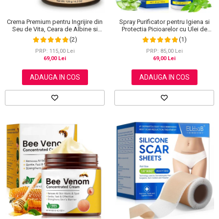
Crema Premium pentru Ingrijire din
Spray Purificator pentru Igiena si
Seu de Vita, Ceara de Albine si
Protectia Picioarelor cu Ulei de
Miere, 100% Naturala, NOVA
Arbore de Ceai, 120 ml
(2)
(1)
KISS®, 120 g
PRP: 115,00 Lei
PRP: 85,00 Lei
69,00 Lei
69,00 Lei
ADAUGA IN COS
ADAUGA IN COS