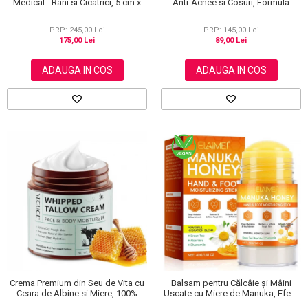
Medical - Rani si Cicatrici, 5 cm x
Anti-Acnee si Cosuri, Formula
3.6 m
Premium, 120g
PRP: 245,00 Lei
PRP: 145,00 Lei
175,00 Lei
89,00 Lei
ADAUGA IN COS
ADAUGA IN COS
Crema Premium din Seu de Vita cu
Balsam pentru Călcâie și Mâini
Ceara de Albine si Miere, 100%
Uscate cu Miere de Manuka, Efect
Naturala, Regenerare Profunda,
Regenerant, 40 g