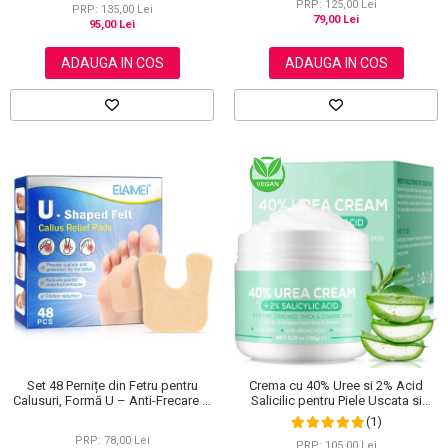
PRP: 125,00 Lei
PRP: 135,00 Lei
79,00 Lei
95,00 Lei
ADAUGA IN COS
ADAUGA IN COS
Set 48 Pernițe din Fetru pentru
Crema cu 40% Uree si 2% Acid
Calusuri, Formă U – Anti-Frecare și
Salicilic pentru Piele Uscata si
Anti-Durere
Crapata – Ingrijire Picioare si Maini,
(1)
150 g
PRP: 78,00 Lei
PRP: 105,00 Lei