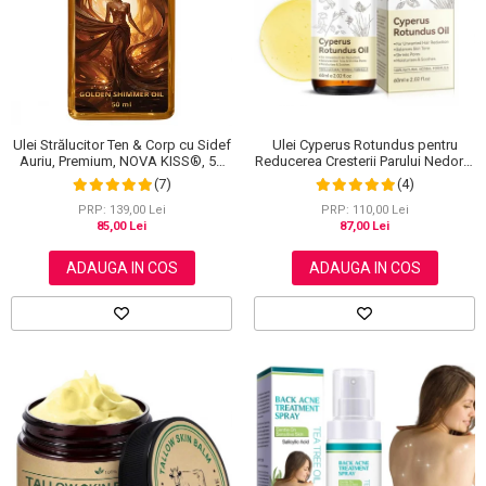
Scrub / Balsam de buze
Netestate pe Animale
Ulei Strălucitor Ten & Corp cu Sidef
Ulei Cyperus Rotundus pentru
Auriu, Premium, NOVA KISS®, 50
Reducerea Cresterii Parului Nedorit,
ml
100% Formula Naturala, NOVA
(7)
(4)
KISS®, 60 ml
PRP: 139,00 Lei
PRP: 110,00 Lei
85,00 Lei
87,00 Lei
ADAUGA IN COS
ADAUGA IN COS