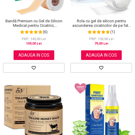
Bandă Premium cu Gel de Silicon
Rola cu gel de silicon pentru
Medical pentru Cicatrici,
ascunderea cicatricilor de pe fata
Reutilizabilă, NOVA KISS®, 4 cm x
sau corp, plasture reutilizabil, 2.5
(6)
(1)
1.5 m
cm x 1.5 m, Elaimei
PRP: 145,00 Lei
PRP: 135,00 Lei
109,00 Lei
79,00 Lei
ADAUGA IN COS
ADAUGA IN COS