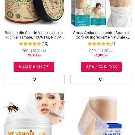
Balsam din Seu de Vita cu Ulei de
Spray Antiacneic pentru Spate si
Ricin si Tamaie, 100% Pur, NOVA
Corp cu Ingrediente Naturale -
KISS®, 120 g
Reduce Cosurile si Excesul de
(10)
(1)
Sebum, 120 ml
PRP: 125,00 Lei
PRP: 115,00 Lei
79,00 Lei
89,00 Lei
ADAUGA IN COS
ADAUGA IN COS