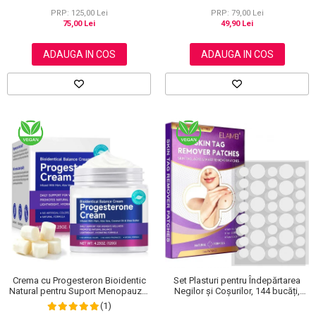
NOVA KISS®, 120 g
PRP: 125,00 Lei
PRP: 79,00 Lei
75,00 Lei
49,90 Lei
ADAUGA IN COS
ADAUGA IN COS
Crema cu Progesteron Bioidentic
Set Plasturi pentru Îndepărtarea
Natural pentru Suport Menopauza,
Negilor și Coșurilor, 144 bucăți,
Menstruatie si Echilibru Hormonal,
Elaimei
(1)
120 g