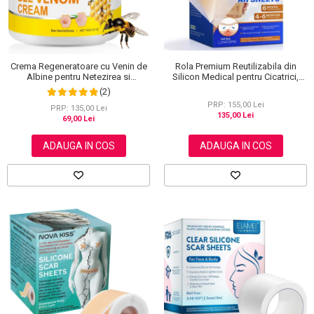
Rola Premium Reutilizabila din
Crema Regeneratoare cu Venin de
Silicon Medical pentru Cicatrici,
Albine pentru Netezirea si
NOVA KISS®, 4 cm x 3 m
Reinoirea Pielii, 100 g
(2)
PRP: 155,00 Lei
PRP: 135,00 Lei
135,00 Lei
69,00 Lei
ADAUGA IN COS
ADAUGA IN COS