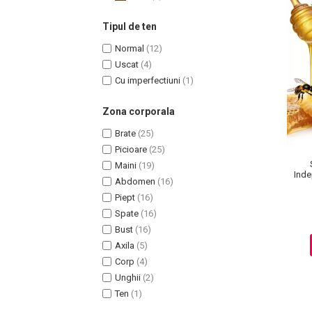
Tipul de ten
Normal
(12)
Uscat
(4)
Cu imperfectiuni
(1)
Zona corporala
Brate
(25)
Picioare
(25)
Maini
(19)
Masaj Facial si Drenaj Limfatic
Inde
Abdomen
(16)
Exfolianti si Masti
Piept
(16)
Gomaj si Exfoliere
Spate
(16)
Masti
Bust
(16)
Plasturi ochi / nas / frunte
Axila
(5)
Produse Curatare Ten
Corp
(4)
Unghii
(2)
Demachiant si Apa Micelara
Ten
(1)
Gel de Curatare