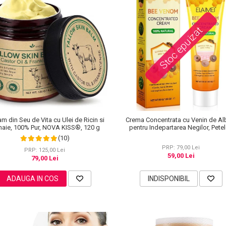
Stoc epuizat
m din Seu de Vita cu Ulei de Ricin si
Crema Concentrata cu Venin de Al
aie, 100% Pur, NOVA KISS®, 120 g
pentru Indepartarea Negilor, Petel
Alunitelor, 100% Naturala, 30 g
(10)
PRP: 79,00 Lei
PRP: 125,00 Lei
59,00 Lei
79,00 Lei
ADAUGA IN COS
INDISPONIBIL