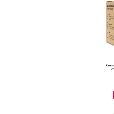
Ingrijire par
Fiole
Serum-Elixir
Uleiuri
Vopsea de Par
Nuantatoare
Vopsele
Styling
Fixativ
Crema
Gel si Ceara
Vi
Spuma
Perii de Par si Piepteni
INGRIJIRE CORP