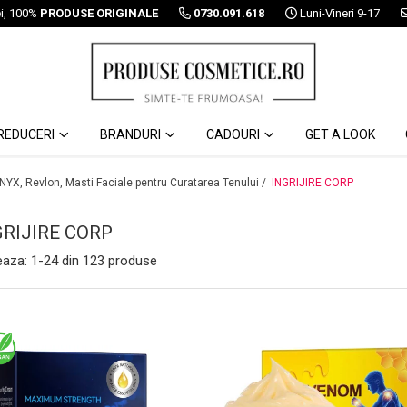
ei, 100%
PRODUSE ORIGINALE
0730.091.618
Luni-Vineri 9-17
REDUCERI
BRANDURI
CADOURI
GET A LOOK
 NYX, Revlon, Masti Faciale pentru Curatarea Tenului /
INGRIJIRE CORP
GRIJIRE CORP
eaza:
1-
24
din
123
produse