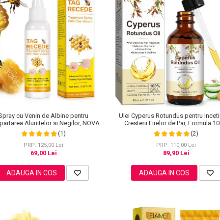
Spray cu Venin de Albine pentru
Ulei Cyperus Rotundus pentru Inceti
partarea Alunitelor si Negilor, NOVA
Cresterii Firelor de Par, Formula 1
KISS®, 60 ml
Naturala, NOVA KISS®, 60 ml
(1)
(2)
PRP: 125,00 Lei
PRP: 110,00 Lei
69,00 Lei
89,90 Lei
ADAUGA IN COS
ADAUGA IN COS