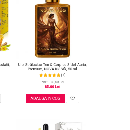
ulații,
Ulei Strălucitor Ten & Corp cu Sidef Auriu,
Premium, NOVA KISS®, 50 ml
(7)
PRP: 139,00 Lei
85,00 Lei
ADAUGA IN COS