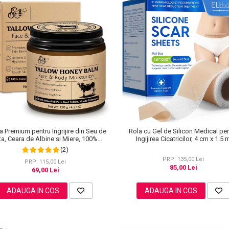
 Premium pentru Ingrijire din Seu de
Rola cu Gel de Silicon Medical pe
ta, Ceara de Albine si Miere, 100%
Ingijirea Cicatricilor, 4 cm x 1.5 
Naturala, NOVA KISS®, 120 g
(2)
PRP: 135,00 Lei
PRP: 115,00 Lei
85,00 Lei
69,00 Lei
ADAUGA IN COS
ADAUGA IN COS