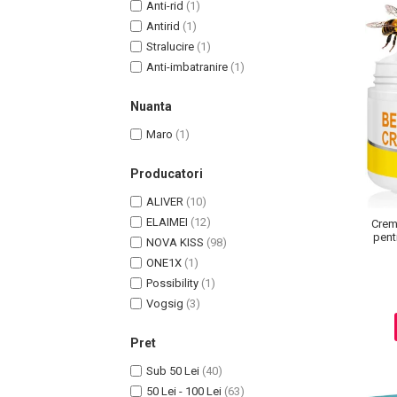
Anti-rid
(1)
Pete
Antirid
(1)
Ingrijire Gene
Stralucire
(1)
Anti-imbatranire
(1)
PAR
Nuanta
Maro
(1)
Producatori
ALIVER
(10)
ELAIMEI
(12)
Crem
pentr
NOVA KISS
(98)
ONE1X
(1)
Possibility
(1)
Vogsig
(3)
Pret
Sub 50 Lei
(40)
50 Lei - 100 Lei
(63)