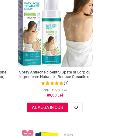
bine
Spray Antiacneic pentru Spate si Corp cu
or,
Ingrediente Naturale - Reduce Cosurile si
Excesul de Sebum, 120 ml
(1)
PRP: 115,00 Lei
89,00 Lei
ADAUGA IN COS