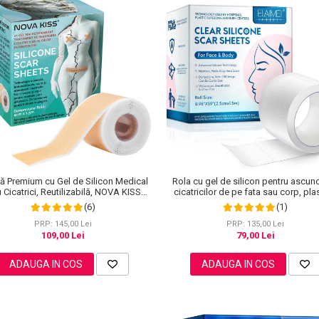
ă Premium cu Gel de Silicon Medical
Rola cu gel de silicon pentru ascun
 Cicatrici, Reutilizabilă, NOVA KISS®,
cicatricilor de pe fata sau corp, pla
4 cm x 1.5 m
reutilizabil, 2.5 cm x 1.5 m, Elaim
(6)
(1)
PRP: 145,00 Lei
PRP: 135,00 Lei
109,00 Lei
79,00 Lei
ADAUGA IN COS
ADAUGA IN COS