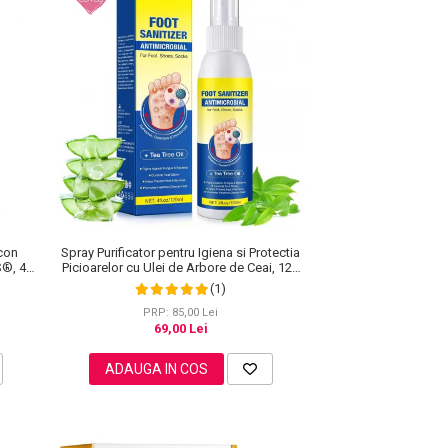
icon
Spray Purificator pentru Igiena si Protectia
S®, 4
Picioarelor cu Ulei de Arbore de Ceai, 120
ml
(1)
PRP: 85,00 Lei
69,00 Lei
ADAUGA IN COS