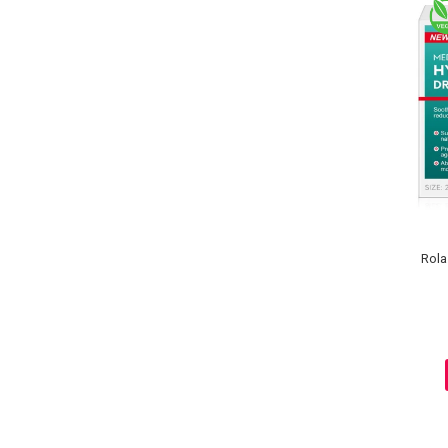
Rola
Baie si Relaxare
Sapunuri
Saruri si Perle
Uleiuri
Creme si Lotiuni