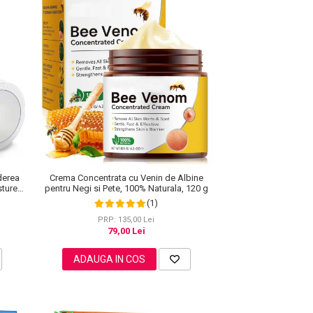
derea
Crema Concentrata cu Venin de Albine
sture
pentru Negi si Pete, 100% Naturala, 120 g
ei
(1)
PRP: 135,00 Lei
79,00 Lei
ADAUGA IN COS