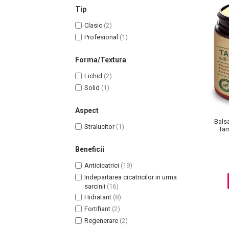
Lotiune Tonica
Tip
Hidratare
Clasic
(2)
Contur de Ochi
Profesional
(1)
Creme de Noapte
Creme de Zi
Forma/Textura
Serum / Elixir
Lichid
(2)
Antirid
Solid
(1)
Contur de Ochi
Creme de Noapte
Aspect
Balsa
Creme de Zi
Stralucitor
(1)
Tam
Plasturi Antirid
Beneficii
Serum / Elixir
Imperfectiuni
Anticicatrici
(19)
Iritatii
Indepartarea cicatricilor in urma
sarcinii
(16)
Matifiant si Purifiant
Hidratant
(8)
Matifiere
Fortifiant
(2)
Spray Fixare Machiaj
Regenerare
(2)
Roseata