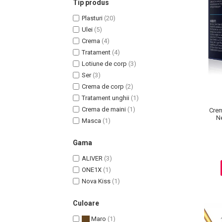
Tip produs
Plasturi
(20)
Ulei
(5)
Crema
(4)
Tratament
(4)
Uleiuri pentru Par
Lotiune de corp
(3)
Uleiuri pentru Corp
Ser
(3)
Uleiuri Unghii / Cuticule
Crema de corp
(2)
Uleiuri pentru Ten
Tratament unghii
(1)
Uleiuri Esentiale
Crema de maini
(1)
Crem
Ne
INGRIJIRE TEN
Masca
(1)
Gama
ALIVER
(3)
ONE1X
(1)
Nova Kiss
(1)
Culoare
Maro
(1)