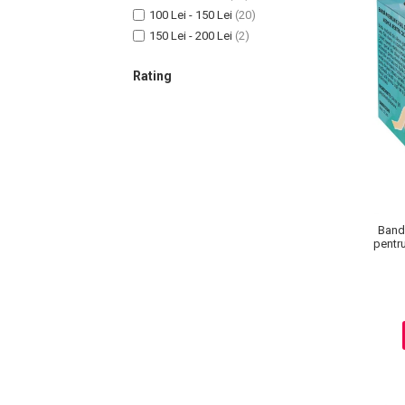
100 Lei - 150 Lei
(20)
150 Lei - 200 Lei
(2)
Sampoane Colorante
Rating
Sampon
Anti-Cadere
Anti-Matreata
Par Cret
Par Gras
Par Normal
Band
Par Uscat / Deteriorat
pentru
Par Vopsit
Balsam si Masca
Indreptare
Par Vopsit
Regenerare
Stralucire
Volum