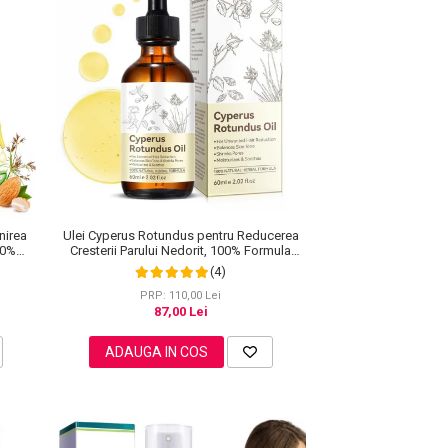
Ulei Cyperus Rotundus pentru Reducerea
nirea
Cresterii Parului Nedorit, 100% Formula
00%
Naturala, NOVA KISS®, 60 ml
(4)
PRP: 110,00 Lei
87,00 Lei
ADAUGA IN COS