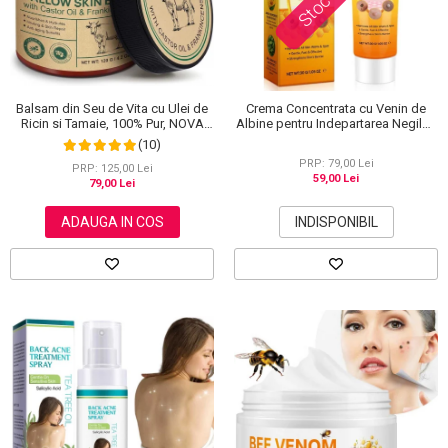
Balsam din Seu de Vita cu Ulei de
Crema Concentrata cu Venin de
Ricin si Tamaie, 100% Pur, NOVA
Albine pentru Indepartarea Negilor,
KISS®, 120 g
Petelor, Alunitelor, 100% Naturala,
(10)
30 g
PRP: 79,00 Lei
PRP: 125,00 Lei
59,00 Lei
79,00 Lei
ADAUGA IN COS
INDISPONIBIL