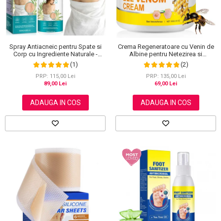
Spray Antiacneic pentru Spate si
Crema Regeneratoare cu Venin de
Corp cu Ingrediente Naturale -
Albine pentru Netezirea si
Reduce Cosurile si Excesul de
Reinoirea Pielii, 100 g
(1)
(2)
Sebum, 120 ml
PRP: 115,00 Lei
PRP: 135,00 Lei
89,00 Lei
69,00 Lei
ADAUGA IN COS
ADAUGA IN COS