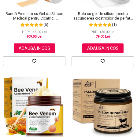
Bandă Premium cu Gel de Silicon
Rola cu gel de silicon pentru
Medical pentru Cicatrici,
ascunderea cicatricilor de pe fata
Reutilizabilă, NOVA KISS®, 4 cm x
sau corp, plasture reutilizabil, 2.5
(6)
(1)
1.5 m
cm x 1.5 m, Elaimei
PRP: 145,00 Lei
PRP: 135,00 Lei
109,00 Lei
79,00 Lei
ADAUGA IN COS
ADAUGA IN COS