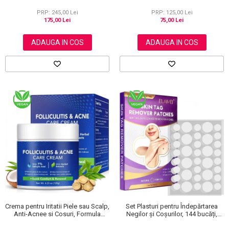
NOVA KISS®, 120 g
PRP: 245,00 Lei
PRP: 125,00 Lei
175,00 Lei
75,00 Lei
ADAUGA IN COS
ADAUGA IN COS
Crema pentru Iritatii Piele sau Scalp,
Set Plasturi pentru Îndepărtarea
Anti-Acnee si Cosuri, Formula
Negilor și Coșurilor, 144 bucăți,
Premium, 120g
Elaimei