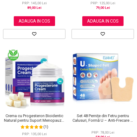
PRP: 145,00 Lei
PRP: 125,00 Lei
89,00 Lei
79,00 Lei
ADAUGA IN COS
ADAUGA IN COS
Crema cu Progesteron Bioidentic
Set 48 Pernițe din Fetru pentru
Natural pentru Suport Menopauza,
Calusuri, Formă U – Anti-Frecare și
Menstruatie si Echilibru Hormonal,
Anti-Durere
(1)
120 g
PRP: 78,00 Lei
PRP: 135,00 Lei