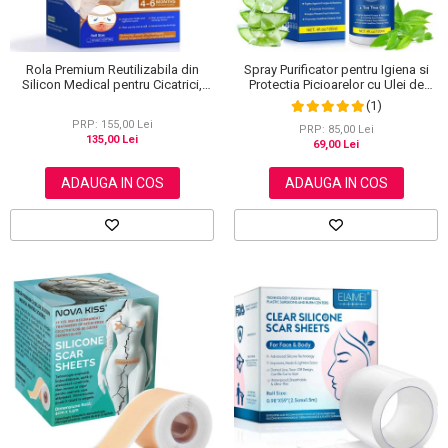
Rola Premium Reutilizabila din
Spray Purificator pentru Igiena si
Silicon Medical pentru Cicatrici,
Protectia Picioarelor cu Ulei de
NOVA KISS®, 4 cm x 3 m
Arbore de Ceai, 120 ml
(1)
PRP: 155,00 Lei
PRP: 85,00 Lei
135,00 Lei
69,00 Lei
ADAUGA IN COS
ADAUGA IN COS