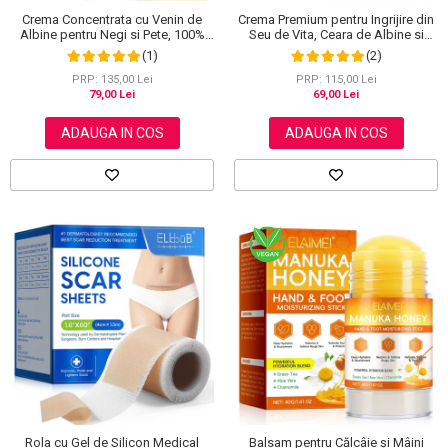
Crema Concentrata cu Venin de
Crema Premium pentru Ingrijire din
Albine pentru Negi si Pete, 100%
Seu de Vita, Ceara de Albine si
Naturala, 120 g
Miere, 100% Naturala, NOVA
(1)
(2)
KISS®, 120 g
PRP: 135,00 Lei
PRP: 115,00 Lei
79,00 Lei
69,00 Lei
ADAUGA IN COS
ADAUGA IN COS
Rola cu Gel de Silicon Medical
Balsam pentru Călcâie și Mâini