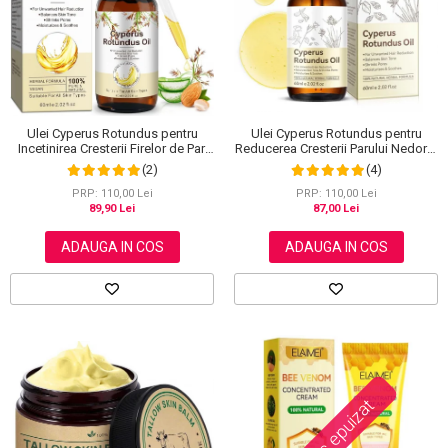
Scrub / Balsam de buze
Netestate pe Animale
Ulei Cyperus Rotundus pentru
Ulei Cyperus Rotundus pentru
Reducerea Cresterii Parului Nedorit,
Incetinirea Cresterii Firelor de Par,
100% Formula Naturala, NOVA
Formula 100% Naturala, NOVA
(4)
(2)
KISS®, 60 ml
KISS®, 60 ml
PRP: 110,00 Lei
PRP: 110,00 Lei
87,00 Lei
89,90 Lei
ADAUGA IN COS
ADAUGA IN COS
Stoc epuizat