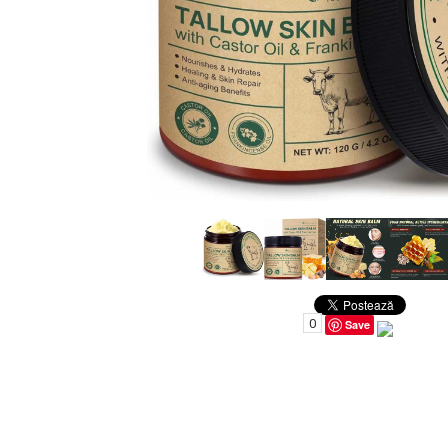
Uleiuri pentru Par
Uleiuri pentru Corp
Uleiuri Unghii / Cuticule
Uleiuri pentru Ten
Uleiuri Esentiale
INGRIJIRE TEN
0
Save