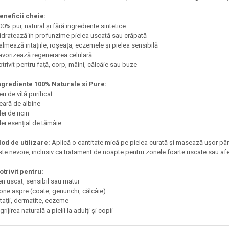
eneficii cheie:
00% pur, natural și fără ingrediente sintetice
idratează în profunzime pielea uscată sau crăpată
almează iritațiile, roșeața, eczemele și pielea sensibilă
avorizează regenerarea celulară
otrivit pentru față, corp, mâini, călcâie sau buze
ngrediente 100% Naturale si Pure:
eu de vită purificat
eară de albine
lei de ricin
lei esențial de tămâie
od de utilizare:
Aplică o cantitate mică pe pielea curată și masează ușor până 
ste nevoie, inclusiv ca tratament de noapte pentru zonele foarte uscate sau af
otrivit pentru:
en uscat, sensibil sau matur
one aspre (coate, genunchi, călcâie)
ritații, dermatite, eczeme
grijirea naturală a pielii la adulți și copii