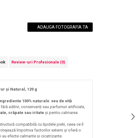
ADAUGA FOTOGRAFIA TA
ook
Review-uri Profesionale
(0)
ur și Natural, 120 g
ingrediente 100% naturale
:
seu de vită
 fără aditivi, conservanți sau parfumuri artificiale,
ate, crăpate sau iritate
și pentru calmarea
tructură compatibilă cu lipidele pielii, ceea ce îl
otejează împotriva factorilor externi și oferă o
 au efecte calmante și cicatrizante.