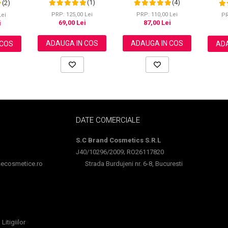
(1)
(4)
(2)
NOVA KISS®, 60 ml
100% Formula Naturala,
NOVA KISS®, 60 ml
PRP: 125,00 Lei
PRP: 110,00 Lei
Lei
PR
69,00 Lei
87,00 Lei
i
ADAUGA IN COS
ADAUGA IN COS
 COS
ADA
DATE COMERCIALE
S.C Brand Cosmetics S.R.L
J40/10296/2009; RO26117820
cosmetice.ro
Strada Burdujeni nr. 6-8, Bucuresti
Litigiilor