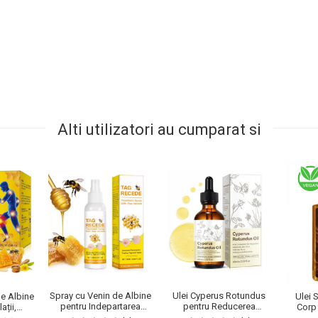
Alti utilizatori au cumparat si
Spray cu Venin de Albine
Ulei Cyperus Rotundus
e Albine
Ulei 
pentru Indepartarea
pentru Reducerea
ații,
Corp 
Alunitelor si Negilor,
Cresterii Parului Nedorit,
fort, 120
Premi