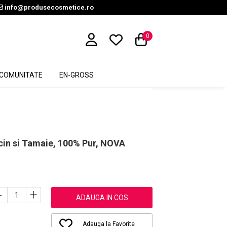
info@produsecosmetice.ro
0
COMUNITATE
EN-GROSS
icin si Tamaie, 100% Pur, NOVA
-
+
ADAUGA IN COS
Adauga la Favorite