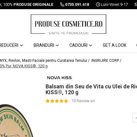
ei, 100%
PRODUSE ORIGINALE
0730.091.618
Luni-Vineri 9-17
REDUCERI
BRANDURI
CADOURI
GET A LOOK
 NYX, Revlon, Masti Faciale pentru Curatarea Tenului /
INGRIJIRE CORP /
100% Pur, NOVA KISS®, 120 g
Balsam din Seu de Vita cu Ulei de R
KISS®, 120 g
10 Review-uri