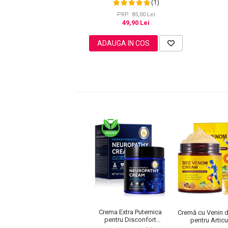
(1)
Pete
PRP: 85,00 Lei
49,90 Lei
Ingrijire Gene
PAR
ADAUGA IN COS
Crema Extra Puternica
Cremă cu Venin d
pentru Disconfort
pentru Articul
Nervos, Muscular si
Mobilitate și Con