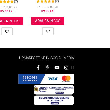
(2)
(7)
(2)
Formula 100% Naturala,
50 ml
Pielii, 100 g
NOVA KISS®, 60 ml
PRP: 110,00 Lei
P: 139,00 Lei
PRP: 135,00 Lei
89,90 Lei
85,00 Lei
69,00 Lei
ADAUGA IN COS
UGA IN COS
ADAUGA IN COS
URMARESTE-NE IN SOCIAL MEDIA