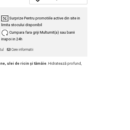
Surprize
Pentru promotiile active din site in
limita stocului disponibil
Cumpara fara griji
Multumit(a) sau banii
inapoi in 24h
tul
Cere informatii
ne, ulei de ricin și tămâie
. Hidratează profund,