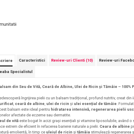
munitatii
Caracteristici
Review-uri Clienti
(10)
Review-uri Faceb
criere
reaba Specialistul
alsam din Seu de Vită, Ceară de Albine, Ulei de Ricin și Tămâie – 100% P
edescoperă îngrijirea pielii cu un balsam tradițional, profund nutritiv, creat din
urificat
,
ceară de albine
,
ulei de ricin
și
ulei esențial de tămâie
. Formulat
cest balsam este ideal pentru
hidratarea intensivă, regenerarea pielii usc
onelor afectate de eczeme sau dermatite.
eul de vită
este bogat în acizi grași esențiali și vitamine liposolubile, având o s
ace extrem de eficient în refacerea barierei naturale a pielii.
Ceara de albine
pr
extură emolientă, în timp ce
uleiul de ricin
și
tămâia
stimulează regenerarea și