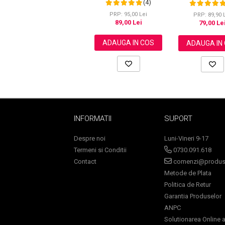
(4)
Articular, 120 g
g
PRP: 95,00 Lei
PRP: 89,90 
89,00 Lei
79,00 Le
Sampoane Colorante
ADAUGA IN COS
ADAUGA IN
Sampon
Anti-Cadere
Anti-Matreata
Par Cret
Par Gras
INFORMATII
SUPORT
Par Normal
Par Uscat / Deteriorat
Despre noi
Luni-Vineri 9-17
Par Vopsit
Termeni si Conditii
0730.091.618
Balsam si Masca
Contact
comenzi@produse
Indreptare
Metode de Plata
Politica de Retur
Par Vopsit
Garantia Produselor
Regenerare
ANPC
Stralucire
Solutionarea Online a 
Volum