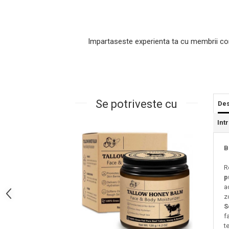
Impartaseste experienta ta cu membrii co
Se potriveste cu
Des
Int
Masaj Facial si Drenaj Limfatic
Exfolianti si Masti
B
Gomaj si Exfoliere
Masti
R
p
Plasturi ochi / nas / frunte
a
Produse Curatare Ten
z
Demachiant si Apa Micelara
S
f
Gel de Curatare
t