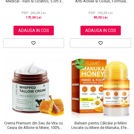
Medical - Rani si Cicatrici, 5 cm x
Anti-Acnee si Cosuri, Formula
3.6 m
Premium, 120g
PRP: 245,00 Lei
PRP: 145,00 Lei
175,00 Lei
89,00 Lei
ADAUGA IN COS
ADAUGA IN COS
Crema Premium din Seu de Vita cu
Balsam pentru Călcâie și Mâini
Ceara de Albine si Miere, 100%
Uscate cu Miere de Manuka, Efect
Naturala, Regenerare Profunda,
Regenerant, 40 g