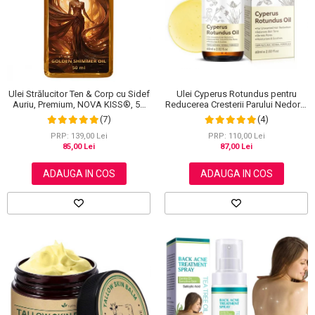
Scrub / Balsam de buze
Netestate pe Animale
Ulei Strălucitor Ten & Corp cu Sidef
Ulei Cyperus Rotundus pentru
Auriu, Premium, NOVA KISS®, 50
Reducerea Cresterii Parului Nedorit,
ml
100% Formula Naturala, NOVA
(7)
(4)
KISS®, 60 ml
PRP: 139,00 Lei
PRP: 110,00 Lei
85,00 Lei
87,00 Lei
ADAUGA IN COS
ADAUGA IN COS