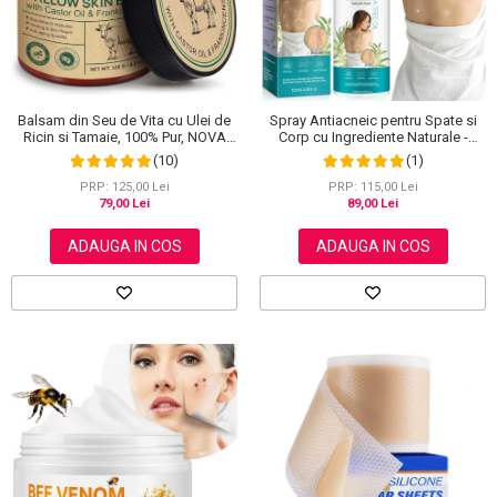
Balsam din Seu de Vita cu Ulei de
Spray Antiacneic pentru Spate si
Ricin si Tamaie, 100% Pur, NOVA
Corp cu Ingrediente Naturale -
KISS®, 120 g
Reduce Cosurile si Excesul de
(10)
(1)
Sebum, 120 ml
PRP: 125,00 Lei
PRP: 115,00 Lei
79,00 Lei
89,00 Lei
ADAUGA IN COS
ADAUGA IN COS