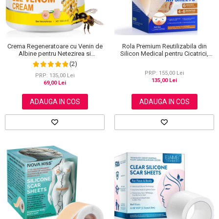
Rola Premium Reutilizabila din
Crema Regeneratoare cu Venin de
Silicon Medical pentru Cicatrici,
Albine pentru Netezirea si
NOVA KISS®, 4 cm x 3 m
Reinoirea Pielii, 100 g
(2)
PRP: 155,00 Lei
PRP: 135,00 Lei
135,00 Lei
69,00 Lei
ADAUGA IN COS
ADAUGA IN COS