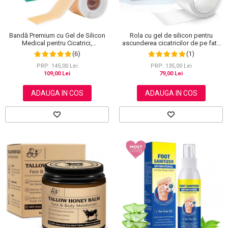
Bandă Premium cu Gel de Silicon
Rola cu gel de silicon pentru
Medical pentru Cicatrici,
ascunderea cicatricilor de pe fata
Reutilizabilă, NOVA KISS®, 4 cm x
sau corp, plasture reutilizabil, 2.5
(6)
(1)
1.5 m
cm x 1.5 m, Elaimei
PRP: 145,00 Lei
PRP: 135,00 Lei
109,00 Lei
79,00 Lei
ADAUGA IN COS
ADAUGA IN COS