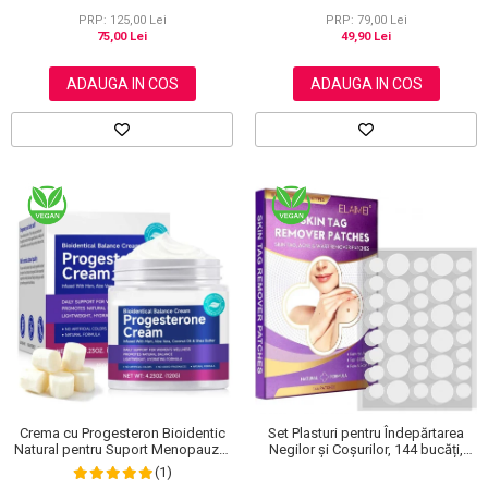
NOVA KISS®, 120 g
PRP: 125,00 Lei
PRP: 79,00 Lei
75,00 Lei
49,90 Lei
ADAUGA IN COS
ADAUGA IN COS
Crema cu Progesteron Bioidentic
Set Plasturi pentru Îndepărtarea
Natural pentru Suport Menopauza,
Negilor și Coșurilor, 144 bucăți,
Menstruatie si Echilibru Hormonal,
Elaimei
(1)
120 g