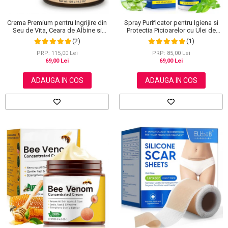
Crema Premium pentru Ingrijire din
Spray Purificator pentru Igiena si
Seu de Vita, Ceara de Albine si
Protectia Picioarelor cu Ulei de
Miere, 100% Naturala, NOVA
Arbore de Ceai, 120 ml
(2)
(1)
KISS®, 120 g
PRP: 115,00 Lei
PRP: 85,00 Lei
69,00 Lei
69,00 Lei
ADAUGA IN COS
ADAUGA IN COS