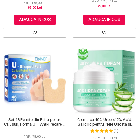
PRP: 125,00 Lei
PRP: 135,00 Lei
79,00 Lei
95,00 Lei
ADAUGA IN COS
ADAUGA IN COS
Set 48 Pernițe din Fetru pentru
Crema cu 40% Uree si 2% Acid
Calusuri, Formă U – Anti-Frecare și
Salicilic pentru Piele Uscata si
Anti-Durere
Crapata – Ingrijire Picioare si Maini,
(1)
150 g
PRP: 78,00 Lei
PRP: 105,00 Lei