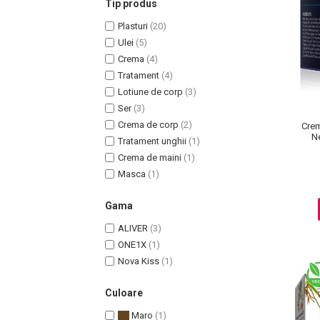
Tip produs
Plasturi
(20)
Ulei
(5)
Crema
(4)
Tratament
(4)
Uleiuri pentru Par
Lotiune de corp
(3)
Uleiuri pentru Corp
Ser
(3)
Uleiuri Unghii / Cuticule
Crema de corp
(2)
Crem
Uleiuri pentru Ten
Ne
Tratament unghii
(1)
Uleiuri Esentiale
Crema de maini
(1)
INGRIJIRE TEN
Masca
(1)
Gama
ALIVER
(3)
ONE1X
(1)
Nova Kiss
(1)
Culoare
Maro
(1)