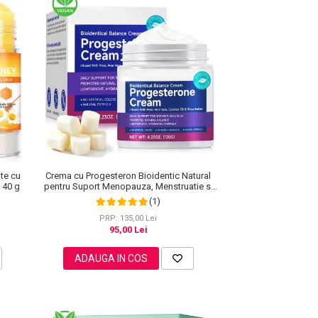
te cu
Crema cu Progesteron Bioidentic Natural
 40 g
pentru Suport Menopauza, Menstruatie si
Echilibru Hormonal, 120 g
(1)
PRP: 135,00 Lei
95,00 Lei
ADAUGA IN COS