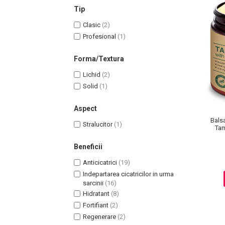
Lotiune Tonica
Tip
Hidratare
Clasic
(2)
Contur de Ochi
Profesional
(1)
Creme de Noapte
Creme de Zi
Forma/Textura
Serum / Elixir
Lichid
(2)
Antirid
Solid
(1)
Contur de Ochi
Creme de Noapte
Aspect
Balsa
Creme de Zi
Stralucitor
(1)
Tam
Plasturi Antirid
Beneficii
Serum / Elixir
Imperfectiuni
Anticicatrici
(19)
Iritatii
Indepartarea cicatricilor in urma
sarcinii
(16)
Matifiant si Purifiant
Hidratant
(8)
Matifiere
Fortifiant
(2)
Spray Fixare Machiaj
Regenerare
(2)
Roseata