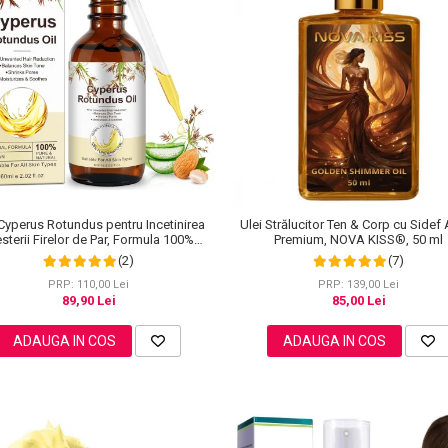
 Cyperus Rotundus pentru Incetinirea
Ulei Strălucitor Ten & Corp cu Sidef 
esterii Firelor de Par, Formula 100%
Premium, NOVA KISS®, 50 ml
Naturala, NOVA KISS®, 60 ml
(2)
(7)
PRP: 110,00 Lei
PRP: 139,00 Lei
89,90 Lei
85,00 Lei
ADAUGA IN COS
ADAUGA IN COS