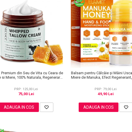
 Premium din Seu de Vita cu Ceara de
Balsam pentru Călcâie și Mâini Usca
e si Miere, 100% Naturala, Regenerare
Miere de Manuka, Efect Regenerant,
Profunda, NOVA KISS®, 120 g
PRP: 125,00 Lei
PRP: 79,00 Lei
75,00 Lei
49,90 Lei
ADAUGA IN COS
ADAUGA IN COS