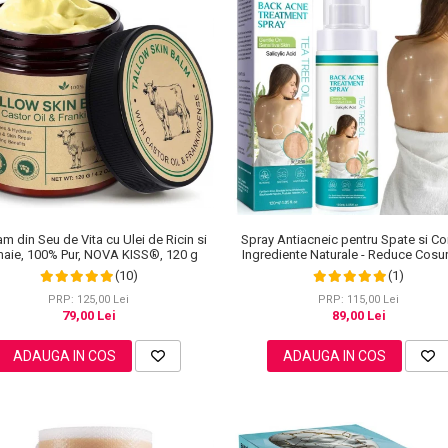
m din Seu de Vita cu Ulei de Ricin si
Spray Antiacneic pentru Spate si Co
aie, 100% Pur, NOVA KISS®, 120 g
Ingrediente Naturale - Reduce Cosuri
Excesul de Sebum, 120 ml
(10)
(1)
PRP: 125,00 Lei
PRP: 115,00 Lei
79,00 Lei
89,00 Lei
ADAUGA IN COS
ADAUGA IN COS