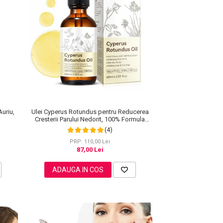
Ulei Cyperus Rotundus pentru Reducerea
Auriu,
Cresterii Parului Nedorit, 100% Formula
Naturala, NOVA KISS®, 60 ml
(4)
PRP: 110,00 Lei
87,00 Lei
ADAUGA IN COS