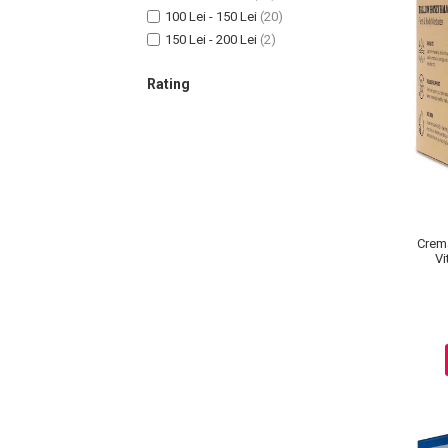
100 Lei - 150 Lei
(20)
150 Lei - 200 Lei
(2)
Sampoane Colorante
Rating
Sampon
Anti-Cadere
Anti-Matreata
Par Cret
Par Gras
Par Normal
Crema
Vi
Par Uscat / Deteriorat
Par Vopsit
Balsam si Masca
Indreptare
Par Vopsit
Regenerare
Stralucire
Volum