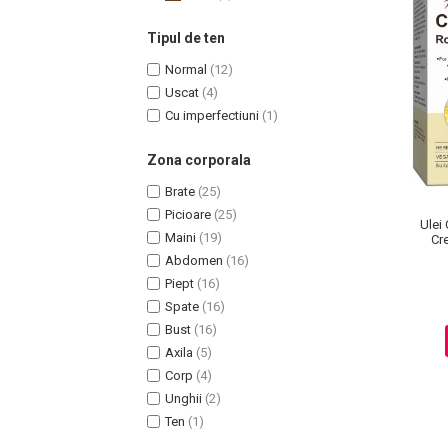
Tipul de ten
Normal
(12)
Uscat
(4)
Cu imperfectiuni
(1)
Zona corporala
Brate
(25)
Picioare
(25)
Ulei
Maini
(19)
Cr
Masaj Facial si Drenaj Limfatic
Abdomen
(16)
Exfolianti si Masti
Piept
(16)
Gomaj si Exfoliere
Spate
(16)
Masti
Bust
(16)
Plasturi ochi / nas / frunte
Axila
(5)
Produse Curatare Ten
Corp
(4)
Unghii
(2)
Demachiant si Apa Micelara
Ten
(1)
Gel de Curatare