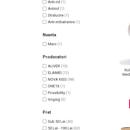
Anti-rid
(1)
Pete
Antirid
(1)
Ingrijire Gene
Stralucire
(1)
Anti-imbatranire
(1)
PAR
Nuanta
Maro
(1)
Producatori
ALIVER
(10)
Rol
ELAIMEI
(12)
Medi
NOVA KISS
(98)
ONE1X
(1)
Possibility
(1)
Vogsig
(3)
Pret
Sub 50 Lei
(40)
50 Lei - 100 Lei
(63)