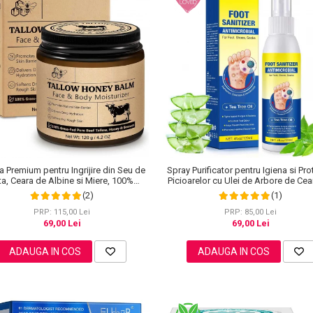
 Premium pentru Ingrijire din Seu de
Spray Purificator pentru Igiena si Pro
ta, Ceara de Albine si Miere, 100%
Picioarelor cu Ulei de Arbore de Cea
Naturala, NOVA KISS®, 120 g
ml
(2)
(1)
PRP: 115,00 Lei
PRP: 85,00 Lei
69,00 Lei
69,00 Lei
ADAUGA IN COS
ADAUGA IN COS