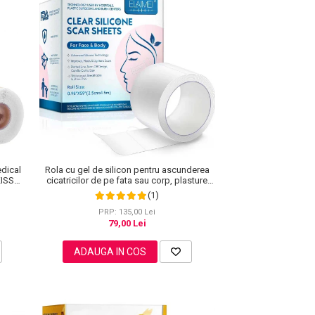
dical
Rola cu gel de silicon pentru ascunderea
 KISS®,
cicatricilor de pe fata sau corp, plasture
reutilizabil, 2.5 cm x 1.5 m, Elaimei
(1)
PRP: 135,00 Lei
79,00 Lei
ADAUGA IN COS