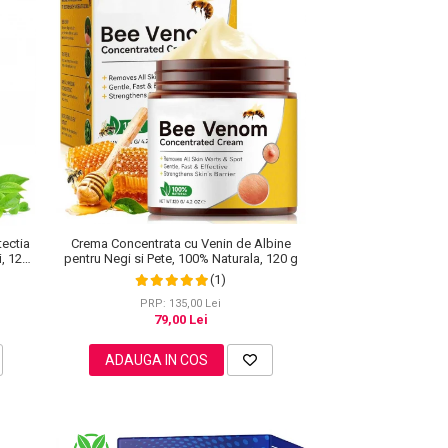
tectia
Crema Concentrata cu Venin de Albine
i, 120
pentru Negi si Pete, 100% Naturala, 120 g
(1)
PRP: 135,00 Lei
79,00 Lei
ADAUGA IN COS