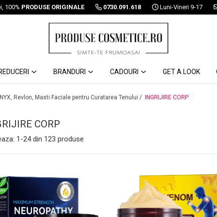
ei, 100%
PRODUSE ORIGINALE
0730.091.618
Luni-Vineri 9-17
REDUCERI
BRANDURI
CADOURI
GET A LOOK
 NYX, Revlon, Masti Faciale pentru Curatarea Tenului /
INGRIJIRE CORP
GRIJIRE CORP
eaza:
1-
24
din
123
produse