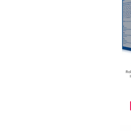
Ingrijire par
Fiole
Serum-Elixir
Uleiuri
Vopsea de Par
Nuantatoare
Vopsele
Styling
Fixativ
Rol
Gel si Ceara
Spuma
Perii de Par si Piepteni
INGRIJIRE CORP