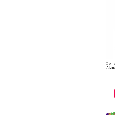
Crema
Albin
Baie si Relaxare
Sapunuri
Saruri si Perle
Uleiuri
Creme si Lotiuni