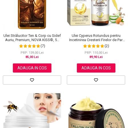
Scrub / Balsam de buze
Netestate pe Animale
Ulei Cyperus Rotundus pentru
Ulei Strălucitor Ten & Corp cu Sidef
Incetinirea Cresterii Firelor de Par,
Auriu, Premium, NOVA KISS®, 50
Formula 100% Naturala, NOVA
ml
(2)
(7)
KISS®, 60 ml
PRP: 110,00 Lei
PRP: 139,00 Lei
89,90 Lei
85,00 Lei
ADAUGA IN COS
ADAUGA IN COS