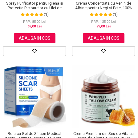
Spray Purificator pentru Igiena si
Crema Concentrata cu Venin de
Protectia Picioarelor cu Ulei de
Albine pentru Negi si Pete, 100%
Arbore de Ceai, 120 ml
Naturala, 120 g
(1)
(1)
PRP: 85,00 Lei
PRP: 135,00 Lei
69,00 Lei
79,00 Lei
ADAUGA IN COS
ADAUGA IN COS
Rola cu Gel de Silicon Medical
Crema Premium din Seu de Vita cu