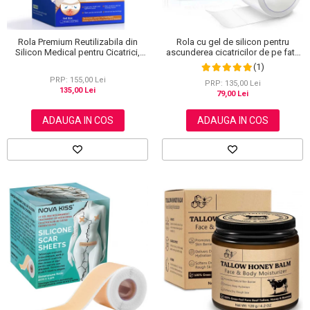
Rola Premium Reutilizabila din
Rola cu gel de silicon pentru
Silicon Medical pentru Cicatrici,
ascunderea cicatricilor de pe fata
NOVA KISS®, 4 cm x 3 m
sau corp, plasture reutilizabil, 2.5
(1)
cm x 1.5 m, Elaimei
PRP: 155,00 Lei
PRP: 135,00 Lei
135,00 Lei
79,00 Lei
ADAUGA IN COS
ADAUGA IN COS