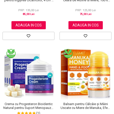
pentru Ingijirea Cicatricilor, 4 cm x
Ceara de Albine si Miere, 100%
1.5 m
Naturala, Regenerare Profunda,
NOVA KISS®, 120 g
PRP: 135,00 Lei
PRP: 125,00 Lei
85,00 Lei
75,00 Lei
ADAUGA IN COS
ADAUGA IN COS
Crema cu Progesteron Bioidentic
Balsam pentru Călcâie și Mâini
Natural pentru Suport Menopauza,
Uscate cu Miere de Manuka, Efect
Menstruatie si Echilibru Hormonal,
Regenerant, 40 g
(1)