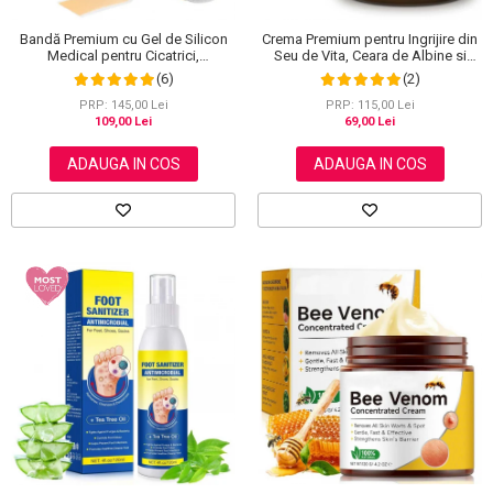
Bandă Premium cu Gel de Silicon
Crema Premium pentru Ingrijire din
Medical pentru Cicatrici,
Seu de Vita, Ceara de Albine si
Reutilizabilă, NOVA KISS®, 4 cm x
Miere, 100% Naturala, NOVA
(6)
(2)
1.5 m
KISS®, 120 g
PRP: 145,00 Lei
PRP: 115,00 Lei
109,00 Lei
69,00 Lei
ADAUGA IN COS
ADAUGA IN COS