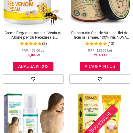
Balsam din Seu de Vita cu Ulei de
Crema Regeneratoare cu Venin de
Ricin si Tamaie, 100% Pur, NOVA
Albine pentru Netezirea si
KISS®, 120 g
Reinoirea Pielii, 100 g
(10)
(2)
PRP: 125,00 Lei
PRP: 135,00 Lei
79,00 Lei
69,00 Lei
ADAUGA IN COS
ADAUGA IN COS
Stoc epuizat