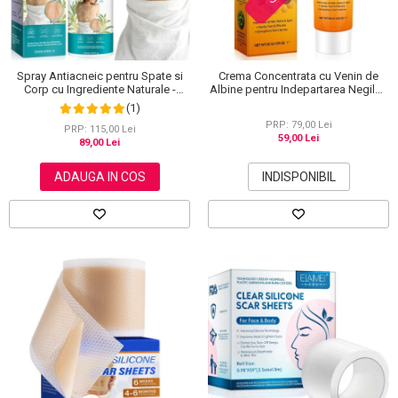
Spray Antiacneic pentru Spate si
Crema Concentrata cu Venin de
Corp cu Ingrediente Naturale -
Albine pentru Indepartarea Negilor,
Reduce Cosurile si Excesul de
Petelor, Alunitelor, 100% Naturala,
(1)
Sebum, 120 ml
30 g
PRP: 79,00 Lei
PRP: 115,00 Lei
59,00 Lei
89,00 Lei
ADAUGA IN COS
INDISPONIBIL