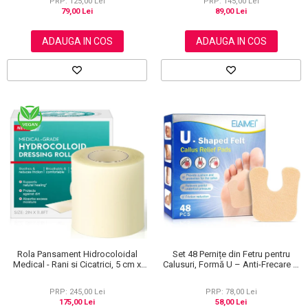
PRP: 125,00 Lei
PRP: 145,00 Lei
79,00 Lei
89,00 Lei
ADAUGA IN COS
ADAUGA IN COS
Rola Pansament Hidrocoloidal
Set 48 Pernițe din Fetru pentru
Medical - Rani si Cicatrici, 5 cm x
Calusuri, Formă U – Anti-Frecare și
3.6 m
Anti-Durere
PRP: 245,00 Lei
PRP: 78,00 Lei
175,00 Lei
58,00 Lei