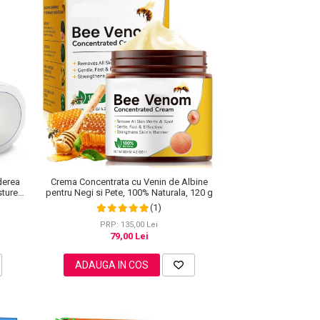
derea
Crema Concentrata cu Venin de Albine
sture
pentru Negi si Pete, 100% Naturala, 120 g
ei
(1)
PRP: 135,00 Lei
79,00 Lei
ADAUGA IN COS