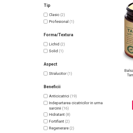
Lotiune Tonica
Tip
Hidratare
Clasic
(2)
Contur de Ochi
Profesional
(1)
Creme de Noapte
Creme de Zi
Forma/Textura
Serum / Elixir
Lichid
(2)
Antirid
Solid
(1)
Contur de Ochi
Creme de Noapte
Aspect
Balsa
Creme de Zi
Stralucitor
(1)
Tam
Plasturi Antirid
Beneficii
Serum / Elixir
Imperfectiuni
Anticicatrici
(19)
Iritatii
Indepartarea cicatricilor in urma
sarcinii
(16)
Matifiant si Purifiant
Hidratant
(8)
Matifiere
Fortifiant
(2)
Spray Fixare Machiaj
Regenerare
(2)
Roseata