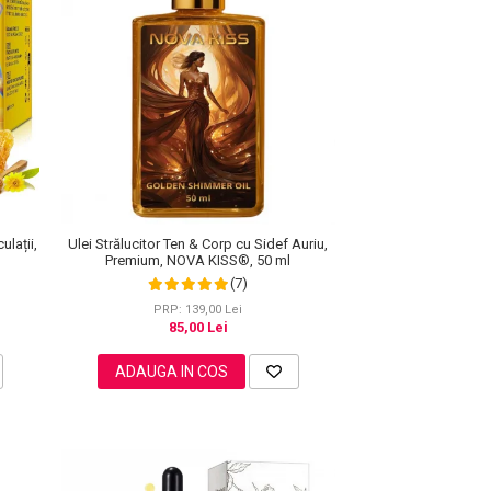
ulații,
Ulei Strălucitor Ten & Corp cu Sidef Auriu,
Premium, NOVA KISS®, 50 ml
(7)
PRP: 139,00 Lei
85,00 Lei
ADAUGA IN COS