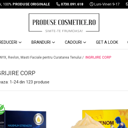
ei, 100%
PRODUSE ORIGINALE
0730.091.618
Luni-Vineri 9-17
REDUCERI
BRANDURI
CADOURI
GET A LOOK
 NYX, Revlon, Masti Faciale pentru Curatarea Tenului /
INGRIJIRE CORP
GRIJIRE CORP
eaza:
1-
24
din
123
produse