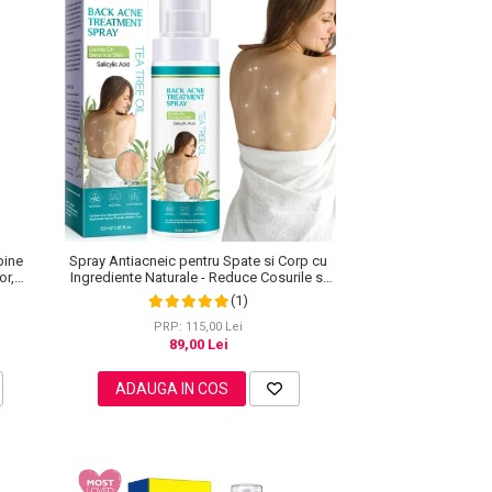
bine
Spray Antiacneic pentru Spate si Corp cu
or,
Ingrediente Naturale - Reduce Cosurile si
Excesul de Sebum, 120 ml
(1)
PRP: 115,00 Lei
89,00 Lei
ADAUGA IN COS