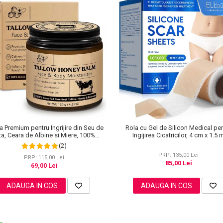
 Premium pentru Ingrijire din Seu de
Rola cu Gel de Silicon Medical pe
ta, Ceara de Albine si Miere, 100%
Ingijirea Cicatricilor, 4 cm x 1.5 
Naturala, NOVA KISS®, 120 g
(2)
PRP: 135,00 Lei
PRP: 115,00 Lei
85,00 Lei
69,00 Lei
ADAUGA IN COS
ADAUGA IN COS