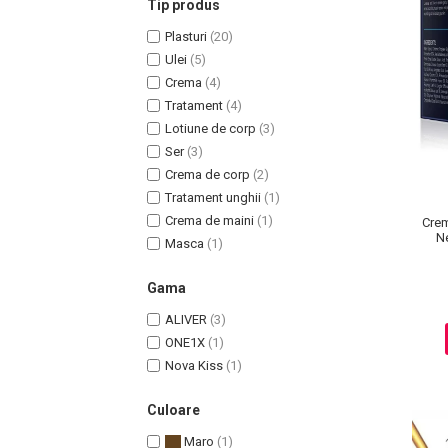
Tip produs
Plasturi
(20)
Ulei
(5)
Crema
(4)
Tratament
(4)
Uleiuri pentru Par
Lotiune de corp
(3)
Uleiuri pentru Corp
Ser
(3)
Uleiuri Unghii / Cuticule
Crema de corp
(2)
Uleiuri pentru Ten
Tratament unghii
(1)
Uleiuri Esentiale
Crema de maini
(1)
Crem
Ne
INGRIJIRE TEN
Masca
(1)
Gama
ALIVER
(3)
ONE1X
(1)
Nova Kiss
(1)
Culoare
Maro
(1)