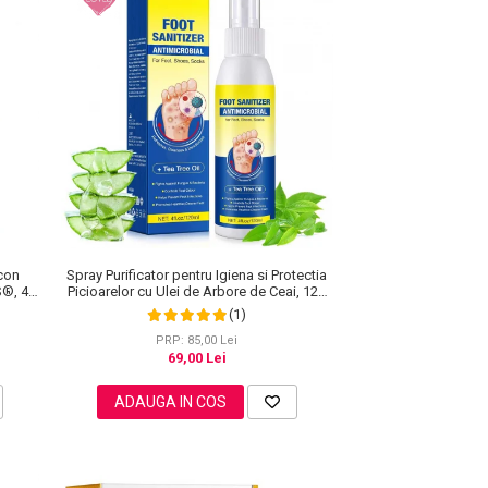
icon
Spray Purificator pentru Igiena si Protectia
S®, 4
Picioarelor cu Ulei de Arbore de Ceai, 120
ml
(1)
PRP: 85,00 Lei
69,00 Lei
ADAUGA IN COS