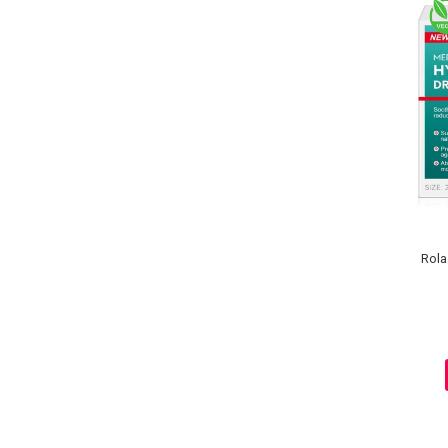
Rola
Baie si Relaxare
Sapunuri
Saruri si Perle
Uleiuri
Creme si Lotiuni