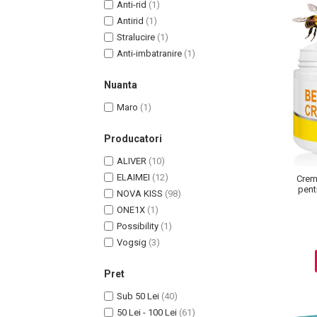
Anti-rid
(1)
Pete
Antirid
(1)
Ingrijire Gene
Stralucire
(1)
Anti-imbatranire
(1)
PAR
Nuanta
Maro
(1)
Producatori
ALIVER
(10)
ELAIMEI
(12)
Crem
pentr
NOVA KISS
(98)
ONE1X
(1)
Possibility
(1)
Vogsig
(3)
Pret
Sub 50 Lei
(40)
50 Lei - 100 Lei
(61)