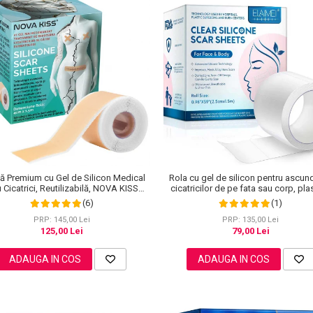
ă Premium cu Gel de Silicon Medical
Rola cu gel de silicon pentru ascun
 Cicatrici, Reutilizabilă, NOVA KISS®,
cicatricilor de pe fata sau corp, pla
4 cm x 1.5 m
reutilizabil, 2.5 cm x 1.5 m, Elaim
(6)
(1)
PRP: 145,00 Lei
PRP: 135,00 Lei
125,00 Lei
79,00 Lei
ADAUGA IN COS
ADAUGA IN COS