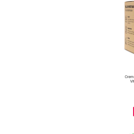
Ingrijire par
Fiole
Serum-Elixir
Uleiuri
Vopsea de Par
Nuantatoare
Vopsele
Styling
Fixativ
Crema
Gel si Ceara
Vi
Spuma
Perii de Par si Piepteni
INGRIJIRE CORP