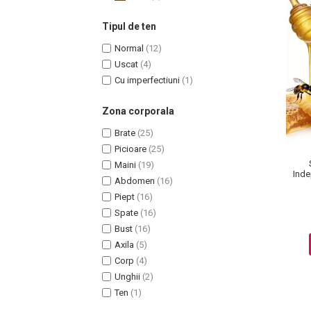
Tipul de ten
Normal
(12)
Uscat
(4)
Cu imperfectiuni
(1)
Zona corporala
Brate
(25)
Picioare
(25)
Maini
(19)
Masaj Facial si Drenaj Limfatic
Inde
Abdomen
(16)
Exfolianti si Masti
Piept
(16)
Gomaj si Exfoliere
Spate
(16)
Masti
Bust
(16)
Plasturi ochi / nas / frunte
Axila
(5)
Produse Curatare Ten
Corp
(4)
Unghii
(2)
Demachiant si Apa Micelara
Ten
(1)
Gel de Curatare