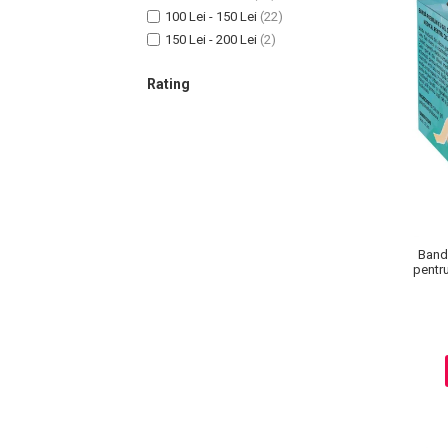
100 Lei - 150 Lei
(22)
150 Lei - 200 Lei
(2)
Sampoane Colorante
Rating
Sampon
Anti-Cadere
Anti-Matreata
Par Cret
Par Gras
Par Normal
Band
Par Uscat / Deteriorat
pentru
Par Vopsit
Balsam si Masca
Indreptare
Par Vopsit
Regenerare
Stralucire
Volum