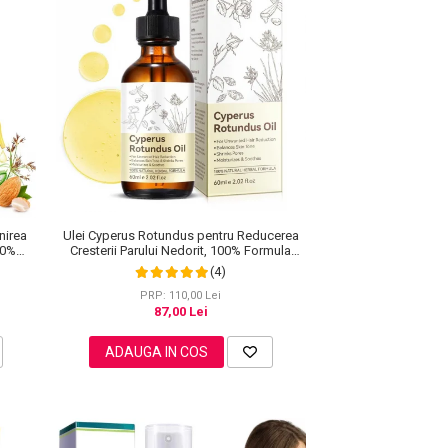
Ulei Cyperus Rotundus pentru Reducerea
nirea
Cresterii Parului Nedorit, 100% Formula
00%
Naturala, NOVA KISS®, 60 ml
(4)
PRP: 110,00 Lei
87,00 Lei
ADAUGA IN COS