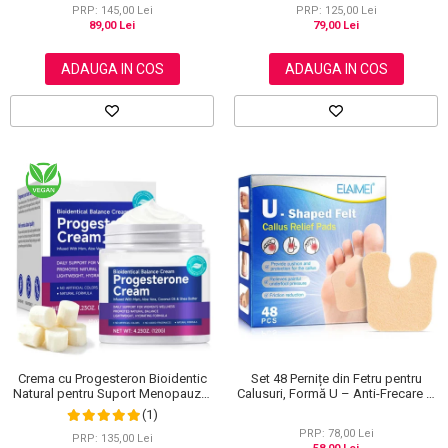
PRP: 145,00 Lei
PRP: 125,00 Lei
89,00 Lei
79,00 Lei
ADAUGA IN COS
ADAUGA IN COS
Crema cu Progesteron Bioidentic
Set 48 Pernițe din Fetru pentru
Natural pentru Suport Menopauza,
Calusuri, Formă U – Anti-Frecare și
Menstruatie si Echilibru Hormonal,
Anti-Durere
(1)
120 g
PRP: 78,00 Lei
PRP: 135,00 Lei