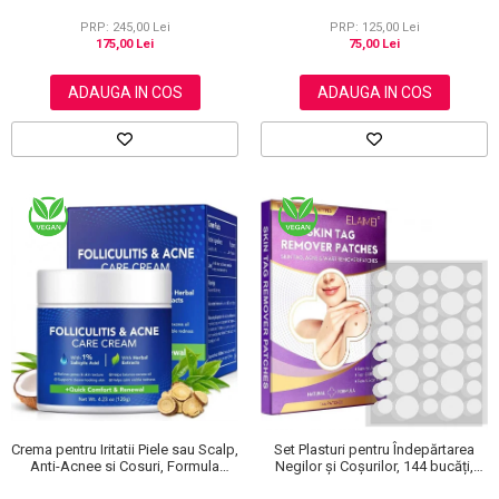
NOVA KISS®, 120 g
PRP: 245,00 Lei
PRP: 125,00 Lei
175,00 Lei
75,00 Lei
ADAUGA IN COS
ADAUGA IN COS
Crema pentru Iritatii Piele sau Scalp,
Set Plasturi pentru Îndepărtarea
Anti-Acnee si Cosuri, Formula
Negilor și Coșurilor, 144 bucăți,
Premium, 120g
Elaimei