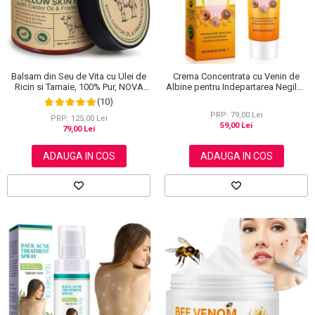
Balsam din Seu de Vita cu Ulei de
Crema Concentrata cu Venin de
Ricin si Tamaie, 100% Pur, NOVA
Albine pentru Indepartarea Negilor,
KISS®, 120 g
Petelor, Alunitelor, 100% Naturala,
(10)
30 g
PRP: 79,00 Lei
PRP: 125,00 Lei
59,00 Lei
79,00 Lei
ADAUGA IN COS
ADAUGA IN COS