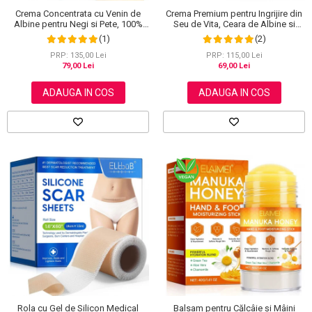
Crema Concentrata cu Venin de
Crema Premium pentru Ingrijire din
Albine pentru Negi si Pete, 100%
Seu de Vita, Ceara de Albine si
Naturala, 120 g
Miere, 100% Naturala, NOVA
(1)
(2)
KISS®, 120 g
PRP: 135,00 Lei
PRP: 115,00 Lei
79,00 Lei
69,00 Lei
ADAUGA IN COS
ADAUGA IN COS
Rola cu Gel de Silicon Medical
Balsam pentru Călcâie și Mâini