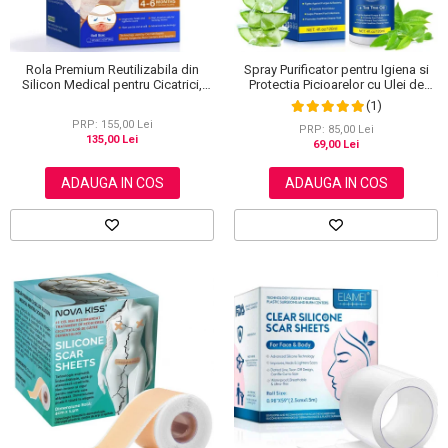
Rola Premium Reutilizabila din
Spray Purificator pentru Igiena si
Silicon Medical pentru Cicatrici,
Protectia Picioarelor cu Ulei de
NOVA KISS®, 4 cm x 3 m
Arbore de Ceai, 120 ml
(1)
PRP: 155,00 Lei
PRP: 85,00 Lei
135,00 Lei
69,00 Lei
ADAUGA IN COS
ADAUGA IN COS