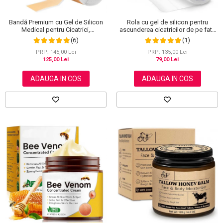
Bandă Premium cu Gel de Silicon
Rola cu gel de silicon pentru
Medical pentru Cicatrici,
ascunderea cicatricilor de pe fata
Reutilizabilă, NOVA KISS®, 4 cm x
sau corp, plasture reutilizabil, 2.5
(6)
(1)
1.5 m
cm x 1.5 m, Elaimei
PRP: 145,00 Lei
PRP: 135,00 Lei
125,00 Lei
79,00 Lei
ADAUGA IN COS
ADAUGA IN COS