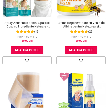
Spray Antiacneic pentru Spate si
Crema Regeneratoare cu Venin de
Corp cu Ingrediente Naturale -
Albine pentru Netezirea si
Reduce Cosurile si Excesul de
Reinoirea Pielii, 100 g
(1)
(2)
Sebum, 120 ml
PRP: 115,00 Lei
PRP: 135,00 Lei
89,00 Lei
69,00 Lei
ADAUGA IN COS
ADAUGA IN COS