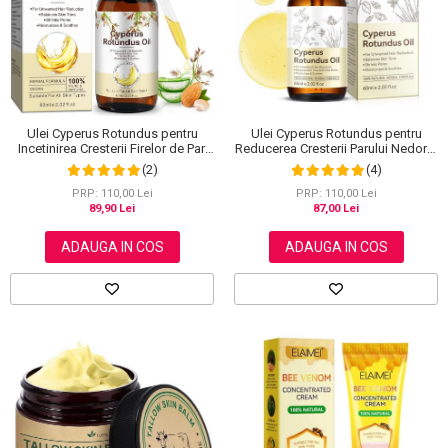
Scrub / Balsam de buze
Netestate pe Animale
Ulei Cyperus Rotundus pentru
Ulei Cyperus Rotundus pentru
Reducerea Cresterii Parului Nedorit,
Incetinirea Cresterii Firelor de Par,
100% Formula Naturala, NOVA
Formula 100% Naturala, NOVA
(4)
(2)
KISS®, 60 ml
KISS®, 60 ml
PRP: 110,00 Lei
PRP: 110,00 Lei
87,00 Lei
89,90 Lei
ADAUGA IN COS
ADAUGA IN COS