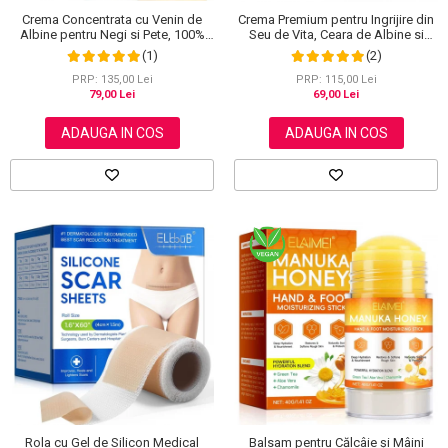
Crema Concentrata cu Venin de
Crema Premium pentru Ingrijire din
Albine pentru Negi si Pete, 100%
Seu de Vita, Ceara de Albine si
Naturala, 120 g
Miere, 100% Naturala, NOVA
(1)
(2)
KISS®, 120 g
PRP: 135,00 Lei
PRP: 115,00 Lei
79,00 Lei
69,00 Lei
ADAUGA IN COS
ADAUGA IN COS
Rola cu Gel de Silicon Medical
Balsam pentru Călcâie și Mâini