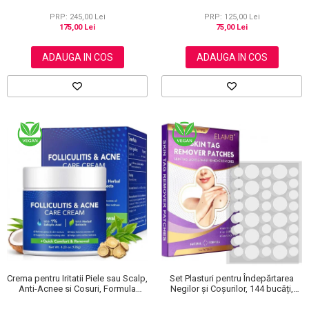
NOVA KISS®, 120 g
PRP: 245,00 Lei
PRP: 125,00 Lei
175,00 Lei
75,00 Lei
ADAUGA IN COS
ADAUGA IN COS
Crema pentru Iritatii Piele sau Scalp,
Set Plasturi pentru Îndepărtarea
Anti-Acnee si Cosuri, Formula
Negilor și Coșurilor, 144 bucăți,
Premium, 120g
Elaimei