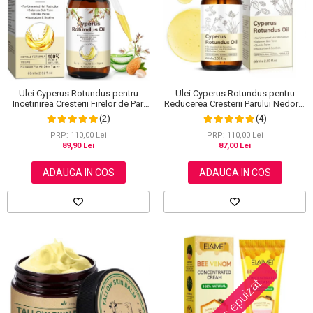
Scrub / Balsam de buze
Netestate pe Animale
Ulei Cyperus Rotundus pentru
Ulei Cyperus Rotundus pentru
Reducerea Cresterii Parului Nedorit,
Incetinirea Cresterii Firelor de Par,
100% Formula Naturala, NOVA
Formula 100% Naturala, NOVA
(4)
(2)
KISS®, 60 ml
KISS®, 60 ml
PRP: 110,00 Lei
PRP: 110,00 Lei
87,00 Lei
89,90 Lei
ADAUGA IN COS
ADAUGA IN COS
Stoc epuizat