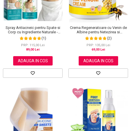
Spray Antiacneic pentru Spate si
Crema Regeneratoare cu Venin de
Corp cu Ingrediente Naturale -
Albine pentru Netezirea si
Reduce Cosurile si Excesul de
Reinoirea Pielii, 100 g
(1)
(2)
Sebum, 120 ml
PRP: 115,00 Lei
PRP: 135,00 Lei
89,00 Lei
69,00 Lei
ADAUGA IN COS
ADAUGA IN COS