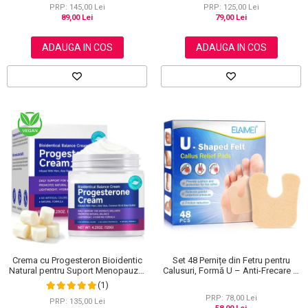
PRP: 145,00 Lei
PRP: 125,00 Lei
89,00 Lei
79,00 Lei
ADAUGA IN COS
ADAUGA IN COS
Crema cu Progesteron Bioidentic
Set 48 Pernițe din Fetru pentru
Natural pentru Suport Menopauza,
Calusuri, Formă U – Anti-Frecare și
Menstruatie si Echilibru Hormonal,
Anti-Durere
(1)
120 g
PRP: 78,00 Lei
PRP: 135,00 Lei