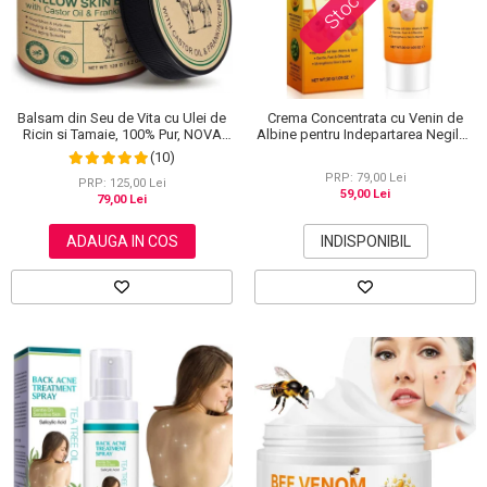
Balsam din Seu de Vita cu Ulei de
Crema Concentrata cu Venin de
Ricin si Tamaie, 100% Pur, NOVA
Albine pentru Indepartarea Negilor,
KISS®, 120 g
Petelor, Alunitelor, 100% Naturala,
(10)
30 g
PRP: 79,00 Lei
PRP: 125,00 Lei
59,00 Lei
79,00 Lei
ADAUGA IN COS
INDISPONIBIL