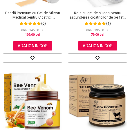
Bandă Premium cu Gel de Silicon
Rola cu gel de silicon pentru
Medical pentru Cicatrici,
ascunderea cicatricilor de pe fata
Reutilizabilă, NOVA KISS®, 4 cm x
sau corp, plasture reutilizabil, 2.5
(6)
(1)
1.5 m
cm x 1.5 m, Elaimei
PRP: 145,00 Lei
PRP: 135,00 Lei
109,00 Lei
79,00 Lei
ADAUGA IN COS
ADAUGA IN COS