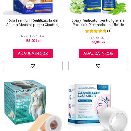
Rola Premium Reutilizabila din
Spray Purificator pentru Igiena si
Silicon Medical pentru Cicatrici,
Protectia Picioarelor cu Ulei de
NOVA KISS®, 4 cm x 3 m
Arbore de Ceai, 120 ml
(1)
PRP: 155,00 Lei
PRP: 85,00 Lei
135,00 Lei
69,00 Lei
ADAUGA IN COS
ADAUGA IN COS