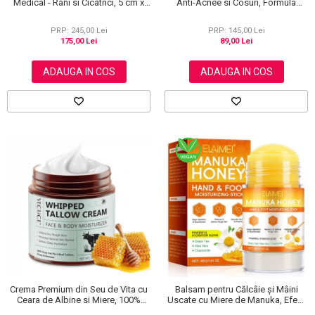
Medical - Rani si Cicatrici, 5 cm x
Anti-Acnee si Cosuri, Formula
3.6 m
Premium, 120g
PRP: 245,00 Lei
PRP: 145,00 Lei
175,00 Lei
89,00 Lei
ADAUGA IN COS
ADAUGA IN COS
Crema Premium din Seu de Vita cu
Balsam pentru Călcâie și Mâini
Ceara de Albine si Miere, 100%
Uscate cu Miere de Manuka, Efect
Naturala, Regenerare Profunda,
Regenerant, 40 g