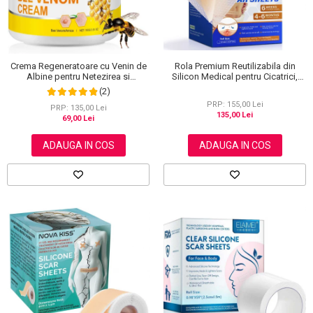
Rola Premium Reutilizabila din
Crema Regeneratoare cu Venin de
Silicon Medical pentru Cicatrici,
Albine pentru Netezirea si
NOVA KISS®, 4 cm x 3 m
Reinoirea Pielii, 100 g
(2)
PRP: 155,00 Lei
PRP: 135,00 Lei
135,00 Lei
69,00 Lei
ADAUGA IN COS
ADAUGA IN COS