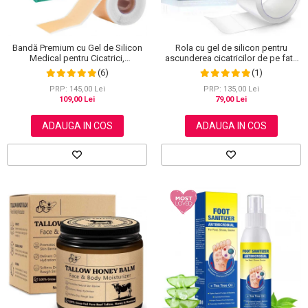
Bandă Premium cu Gel de Silicon
Rola cu gel de silicon pentru
Medical pentru Cicatrici,
ascunderea cicatricilor de pe fata
Reutilizabilă, NOVA KISS®, 4 cm x
sau corp, plasture reutilizabil, 2.5
(6)
(1)
1.5 m
cm x 1.5 m, Elaimei
PRP: 145,00 Lei
PRP: 135,00 Lei
109,00 Lei
79,00 Lei
ADAUGA IN COS
ADAUGA IN COS