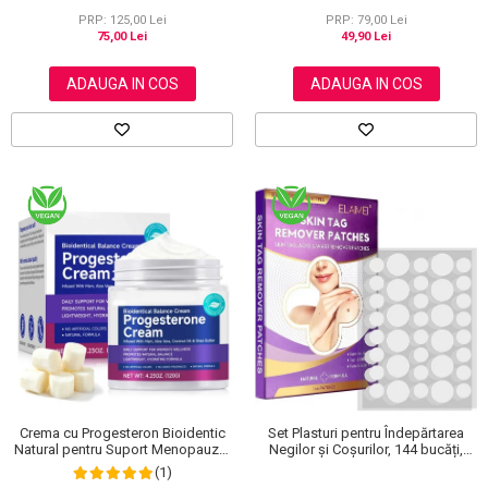
NOVA KISS®, 120 g
PRP: 125,00 Lei
PRP: 79,00 Lei
75,00 Lei
49,90 Lei
ADAUGA IN COS
ADAUGA IN COS
Crema cu Progesteron Bioidentic
Set Plasturi pentru Îndepărtarea
Natural pentru Suport Menopauza,
Negilor și Coșurilor, 144 bucăți,
Menstruatie si Echilibru Hormonal,
Elaimei
(1)
120 g