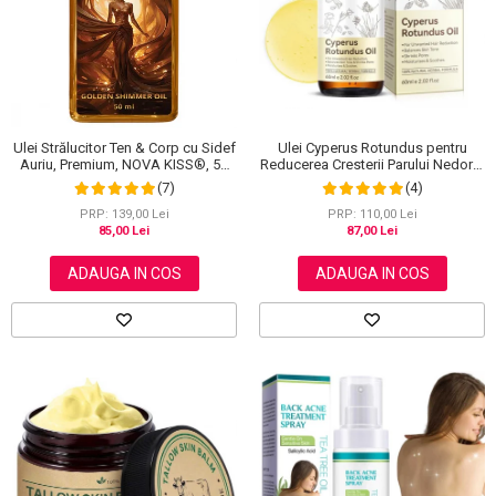
Scrub / Balsam de buze
Netestate pe Animale
Ulei Strălucitor Ten & Corp cu Sidef
Ulei Cyperus Rotundus pentru
Auriu, Premium, NOVA KISS®, 50
Reducerea Cresterii Parului Nedorit,
ml
100% Formula Naturala, NOVA
(7)
(4)
KISS®, 60 ml
PRP: 139,00 Lei
PRP: 110,00 Lei
85,00 Lei
87,00 Lei
ADAUGA IN COS
ADAUGA IN COS