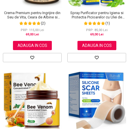
Crema Premium pentru Ingrijire din
Spray Purificator pentru Igiena si
Seu de Vita, Ceara de Albine si
Protectia Picioarelor cu Ulei de
Miere, 100% Naturala, NOVA
Arbore de Ceai, 120 ml
(2)
(1)
KISS®, 120 g
PRP: 115,00 Lei
PRP: 85,00 Lei
69,00 Lei
69,00 Lei
ADAUGA IN COS
ADAUGA IN COS