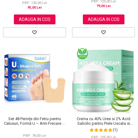
PRP: 125,00 Lei
PRP: 135,00 Lei
79,00 Lei
95,00 Lei
ADAUGA IN COS
ADAUGA IN COS
Set 48 Pernițe din Fetru pentru
Crema cu 40% Uree si 2% Acid
Calusuri, Formă U – Anti-Frecare și
Salicilic pentru Piele Uscata si
Anti-Durere
Crapata – Ingrijire Picioare si Maini,
(1)
150 g
PRP: 78,00 Lei
PRP: 105,00 Lei