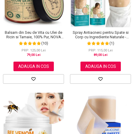
Balsam din Seu de Vita cu Ulei de
Spray Antiacneic pentru Spate si
Ricin si Tamaie, 100% Pur, NOVA
Corp cu Ingrediente Naturale -
KISS®, 120 g
Reduce Cosurile si Excesul de
(10)
(1)
Sebum, 120 ml
PRP: 125,00 Lei
PRP: 115,00 Lei
79,00 Lei
89,00 Lei
ADAUGA IN COS
ADAUGA IN COS