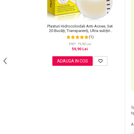
Pete
Ingrijire Gene
PAR
Plasturi Hidrocoloidali Anti-Acnee, Set
20 Bucăți, Transparenți, Ultra-subțiri,
Formulă Premium
(1)
PRP: 79,90 Lei
59,90 Lei
ADAUGA IN COS
S
t
A