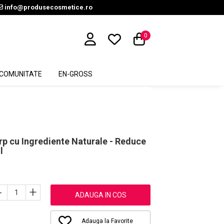
info@produsecosmetice.ro
0
COMUNITATE
EN-GROSS
rp cu Ingrediente Naturale - Reduce
l
-
+
ADAUGA IN COS
Adauga la Favorite