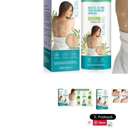
Uleiuri pentru Par
Uleiuri pentru Corp
Uleiuri Unghii / Cuticule
Uleiuri pentru Ten
Uleiuri Esentiale
INGRIJIRE TEN
0
Save