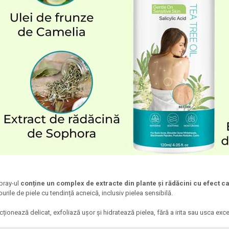
pray-ul
conține un complex de extracte din plante și rădăcini cu efect ca
ipurile de piele cu tendință acneică, inclusiv pielea sensibilă.
cționează delicat, exfoliază ușor și hidratează pielea, fără a irita sau usca exce