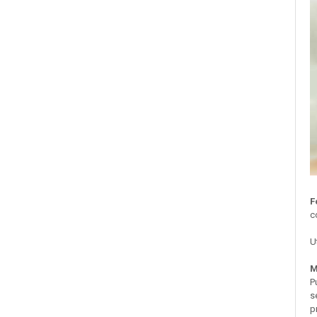
Ingrijire par
Fiole
Serum-Elixir
Uleiuri
Vopsea de Par
Nuantatoare
Vopsele
Styling
Fixativ
Gel si Ceara
Spuma
F
c
Perii de Par si Piepteni
INGRIJIRE CORP
U
M
P
s
p