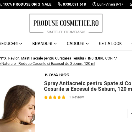
ei, 100%
PRODUSE ORIGINALE
0730.091.618
Luni-Vineri 9-17
REDUCERI
BRANDURI
CADOURI
GET A LOOK
 NYX, Revlon, Masti Faciale pentru Curatarea Tenului /
INGRIJIRE CORP /
e Naturale - Reduce Cosurile si Excesul de Sebum, 120 ml
Spray Antiacneic pentru Spate si Co
Cosurile si Excesul de Sebum, 120 m
1 Review