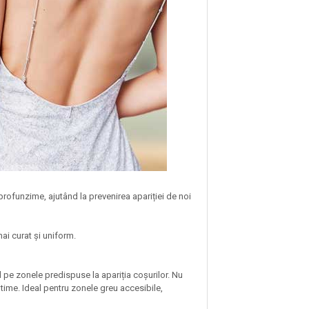
profunzime, ajutând la prevenirea apariției de noi
mai curat și uniform.
d pe zonele predispuse la apariția coșurilor. Nu
ptime. Ideal pentru zonele greu accesibile,