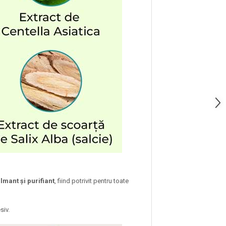
lmant și purifiant
, fiind potrivit pentru toate
siv.