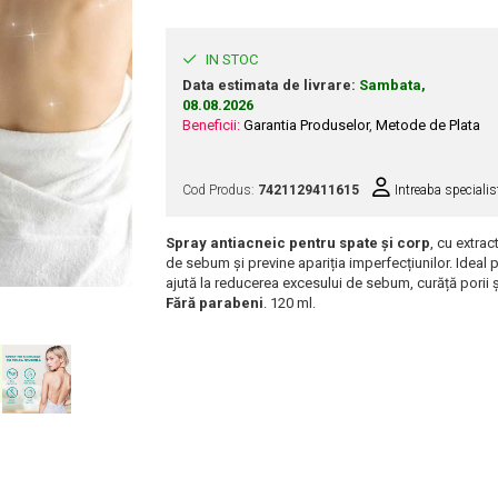
IN STOC
Data estimata de livrare:
Sambata,
08.08.2026
Beneficii:
Garantia Produselor
,
Metode de Plata
Cod Produs:
7421129411615
Intreaba specialis
Spray antiacneic pentru spate și corp
, cu extra
de sebum și previne apariția imperfecțiunilor. Ideal 
ajută la reducerea excesului de sebum, curăță porii și
Fără parabeni
. 120 ml.