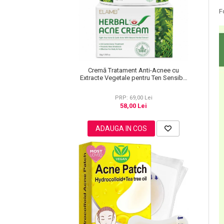
Lotiune Tonica
F
Hidratare
Contur de Ochi
Creme de Noapte
Creme de Zi
Serum / Elixir
Cremă Tratament Anti-Acnee cu
Extracte Vegetale pentru Ten Sensibil,
Antirid
Elaimei, 50 g
Contur de Ochi
PRP: 69,00 Lei
58,00 Lei
Creme de Noapte
Creme de Zi
ADAUGA IN COS
Plasturi Antirid
Serum / Elixir
Imperfectiuni
Iritatii
Matifiant si Purifiant
Matifiere
Spray Fixare Machiaj
Roseata