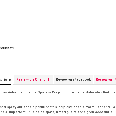
munitatii
Review-uri Clienti
(1)
Review-uri Facebook
Review-uri 
criere
pray Antiacneic pentru Spate si Corp cu Ingrediente Naturale - Reduce
cest
spray antiacneic
pentru spate si corp este
special formulat pentru a
lbe și imperfecțiunile de pe spate, umeri și alte zone greu accesibile
.