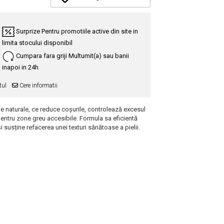
Surprize
Pentru promotiile active din site in
limita stocului disponibil
Cumpara fara griji
Multumit(a) sau banii
inapoi in 24h
tul
Cere informatii
cte naturale, ce reduce coșurile, controlează excesul
pentru zone greu accesibile. Formula sa eficientă
 susține refacerea unei texturi sănătoase a pielii.