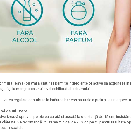
ormula leave-on (fără clătire)
permite ingredientelor active să acționeze în 
oșuri și la menținerea unui nivel echilibrat al sebumului.
tilizarea regulată contribuie la întărirea barierei naturale a pielii și la un aspect 
od de utilizare
ulverizează spray-ul pe pielea curată și uscată la o distanță de 15 cm, insistân
e clătește. Se recomandă utilizarea zilnică, de 2–3 ori pe zi, pentru rezultate o
recum spatele.