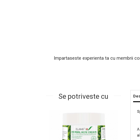
Impartaseste experienta ta cu membrii co
Masaj Facial si Drenaj Limfatic
Exfolianti si Masti
Gomaj si Exfoliere
Se potriveste cu
Des
Masti
Plasturi ochi / nas / frunte
S
Produse Curatare Ten
Demachiant si Apa Micelara
A
Gel de Curatare
a