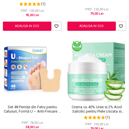
Menstruatie si Echilibru Hormonal,
Elaimei
(1)
120 g
PRP: 125,00 Lei
PRP: 135,00 Lei
79,00 Lei
95,00 Lei
ADAUGA IN COS
ADAUGA IN COS
Set 48 Pernițe din Fetru pentru
Crema cu 40% Uree si 2% Acid
Calusuri, Formă U – Anti-Frecare și
Salicilic pentru Piele Uscata si
Anti-Durere
Crapata – Ingrijire Picioare si Maini,
(1)
150 g
PRP: 78,00 Lei
PRP: 105,00 Lei
58,00 Lei
79,00 Lei