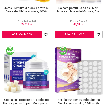
Crema Premium din Seu de Vita cu
Balsam pentru Călcâie și Mâini
Ceara de Albine si Miere, 100%
Uscate cu Miere de Manuka, Efect
Naturala, Regenerare Profunda,
Regenerant, 40 g
NOVA KISS®, 120 g
PRP: 125,00 Lei
PRP: 79,00 Lei
75,00 Lei
49,90 Lei
ADAUGA IN COS
ADAUGA IN COS
Crema cu Progesteron Bioidentic
Set Plasturi pentru Îndepărtarea
Natural pentru Suport Menopauza,
Negilor și Coșurilor, 144 bucăți,