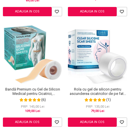
69,00 Lei
ADAUGA IN COS
ADAUGA IN COS
Bandă Premium cu Gel de Silicon
Rola cu gel de silicon pentru
Medical pentru Cicatrici,
ascunderea cicatricilor de pe fata
Reutilizabilă, NOVA KISS®, 4 cm x
sau corp, plasture reutilizabil, 2.5
(6)
(1)
1.5 m
cm x 1.5 m, Elaimei
PRP: 145,00 Lei
PRP: 135,00 Lei
109,00 Lei
79,00 Lei
ADAUGA IN COS
ADAUGA IN COS