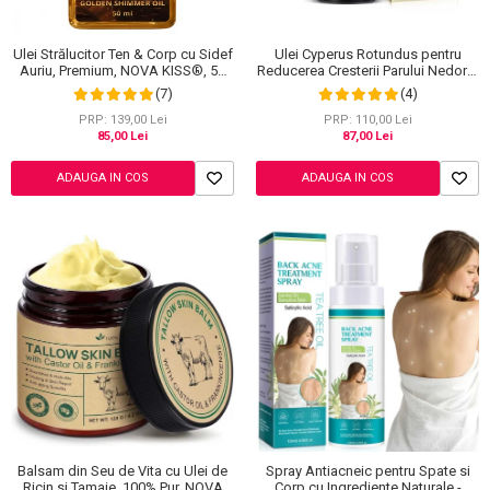
Ingrijire Gene
Lipgloss / Luciu buze
Ruj
Ulei Strălucitor Ten & Corp cu Sidef
Ulei Cyperus Rotundus pentru
Scrub / Balsam de buze
Auriu, Premium, NOVA KISS®, 50
Reducerea Cresterii Parului Nedorit,
ml
100% Formula Naturala, NOVA
Netestate pe Animale
(7)
(4)
KISS®, 60 ml
PRP: 139,00 Lei
PRP: 110,00 Lei
85,00 Lei
87,00 Lei
ADAUGA IN COS
ADAUGA IN COS
Balsam din Seu de Vita cu Ulei de
Spray Antiacneic pentru Spate si
Ricin si Tamaie, 100% Pur, NOVA
Corp cu Ingrediente Naturale -