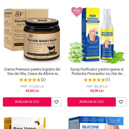
Crema Premium pentru Ingrijire din
Spray Purificator pentru Igiena si
Seu de Vita, Ceara de Albine si
Protectia Picioarelor cu Ulei de
Miere, 100% Naturala, NOVA
Arbore de Ceai, 120 ml
(2)
(1)
KISS®, 120 g
PRP: 115,00 Lei
PRP: 85,00 Lei
69,00 Lei
69,00 Lei
ADAUGA IN COS
ADAUGA IN COS