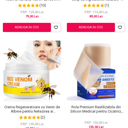
KISS®, 120 g
Reduce Cosurile si Excesul de
(10)
(1)
Sebum, 120 ml
PRP: 125,00 Lei
PRP: 115,00 Lei
79,00 Lei
89,00 Lei
ADAUGA IN COS
ADAUGA IN COS
Rola Premium Reutilizabila din
Crema Regeneratoare cu Venin de
Silicon Medical pentru Cicatrici,
Albine pentru Netezirea si
NOVA KISS®, 4 cm x 3 m
Reinoirea Pielii, 100 g
(2)
PRP: 155,00 Lei
PRP: 135,00 Lei
135,00 Lei