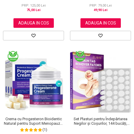
NOVA KISS®, 120 g
PRP: 125,00 Lei
PRP: 79,00 Lei
75,00 Lei
49,90 Lei
ADAUGA IN COS
ADAUGA IN COS
Crema cu Progesteron Bioidentic
Set Plasturi pentru Îndepărtarea
Natural pentru Suport Menopauza,
Negilor și Coșurilor, 144 bucăți,
Menstruatie si Echilibru Hormonal,
Elaimei
(1)
120 g