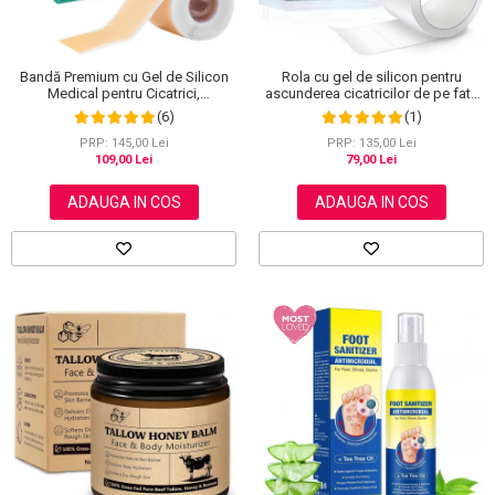
Bandă Premium cu Gel de Silicon
Rola cu gel de silicon pentru
Medical pentru Cicatrici,
ascunderea cicatricilor de pe fata
Reutilizabilă, NOVA KISS®, 4 cm x
sau corp, plasture reutilizabil, 2.5
(6)
(1)
1.5 m
cm x 1.5 m, Elaimei
PRP: 145,00 Lei
PRP: 135,00 Lei
109,00 Lei
79,00 Lei
ADAUGA IN COS
ADAUGA IN COS