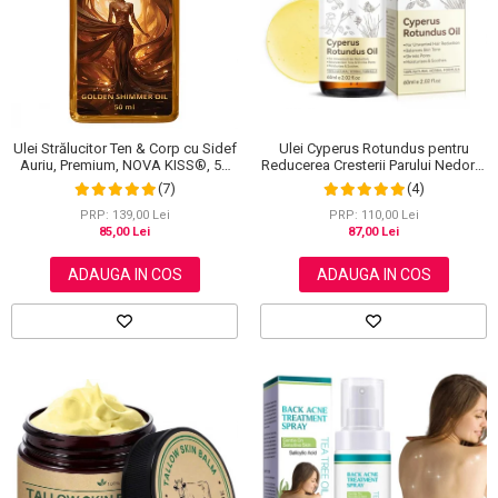
Scrub / Balsam de buze
Netestate pe Animale
Ulei Strălucitor Ten & Corp cu Sidef
Ulei Cyperus Rotundus pentru
Auriu, Premium, NOVA KISS®, 50
Reducerea Cresterii Parului Nedorit,
ml
100% Formula Naturala, NOVA
(7)
(4)
KISS®, 60 ml
PRP: 139,00 Lei
PRP: 110,00 Lei
85,00 Lei
87,00 Lei
ADAUGA IN COS
ADAUGA IN COS