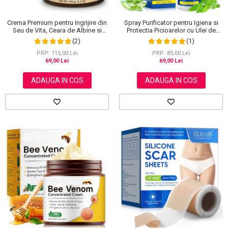
Crema Premium pentru Ingrijire din
Spray Purificator pentru Igiena si
Seu de Vita, Ceara de Albine si
Protectia Picioarelor cu Ulei de
Miere, 100% Naturala, NOVA
Arbore de Ceai, 120 ml
(2)
(1)
KISS®, 120 g
PRP: 115,00 Lei
PRP: 85,00 Lei
69,00 Lei
69,00 Lei
ADAUGA IN COS
ADAUGA IN COS