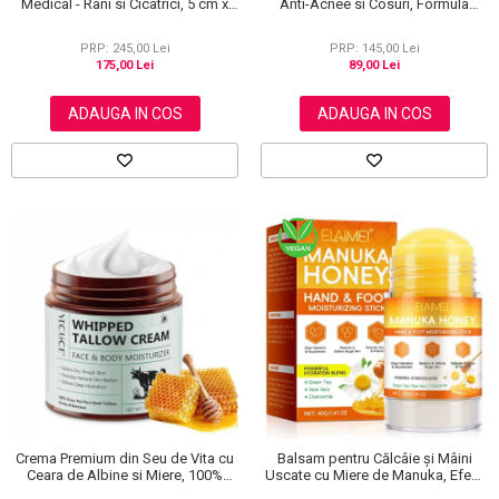
Medical - Rani si Cicatrici, 5 cm x
Anti-Acnee si Cosuri, Formula
3.6 m
Premium, 120g
PRP: 245,00 Lei
PRP: 145,00 Lei
175,00 Lei
89,00 Lei
ADAUGA IN COS
ADAUGA IN COS
Crema Premium din Seu de Vita cu
Balsam pentru Călcâie și Mâini
Ceara de Albine si Miere, 100%
Uscate cu Miere de Manuka, Efect
Naturala, Regenerare Profunda,
Regenerant, 40 g