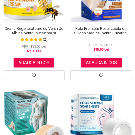
Rola Premium Reutilizabila din
Crema Regeneratoare cu Venin de
Silicon Medical pentru Cicatrici,
Albine pentru Netezirea si
NOVA KISS®, 4 cm x 3 m
Reinoirea Pielii, 100 g
(2)
PRP: 155,00 Lei
PRP: 135,00 Lei
135,00 Lei
69,00 Lei
ADAUGA IN COS
ADAUGA IN COS