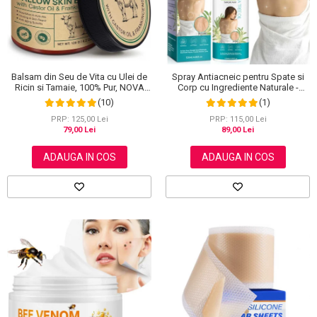
Balsam din Seu de Vita cu Ulei de
Spray Antiacneic pentru Spate si
Ricin si Tamaie, 100% Pur, NOVA
Corp cu Ingrediente Naturale -
KISS®, 120 g
Reduce Cosurile si Excesul de
(10)
(1)
Sebum, 120 ml
PRP: 125,00 Lei
PRP: 115,00 Lei
79,00 Lei
89,00 Lei
ADAUGA IN COS
ADAUGA IN COS