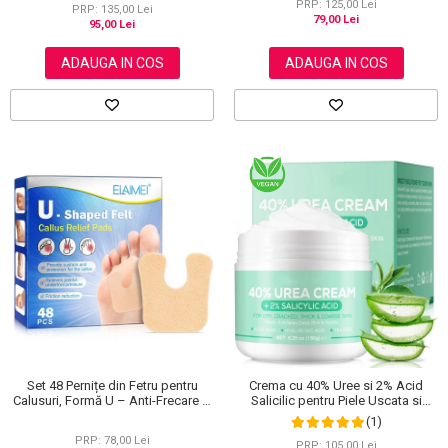
PRP: 125,00 Lei
PRP: 135,00 Lei
79,00 Lei
95,00 Lei
ADAUGA IN COS
ADAUGA IN COS
Set 48 Pernițe din Fetru pentru
Crema cu 40% Uree si 2% Acid
Calusuri, Formă U – Anti-Frecare și
Salicilic pentru Piele Uscata si
Anti-Durere
Crapata – Ingrijire Picioare si Maini,
(1)
150 g
PRP: 78,00 Lei
PRP: 105,00 Lei