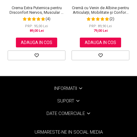
Cremă cu Venin de Albine pentru
Crema Extra Puternica pentru
Articulații, Mobilitate și Confort,
Disconfort Nervos, Muscular si
120 g
Articular, 120 g
(2)
(4)
PRP: 89,90 Lei
PRP: 95,00 Lei
79,00 Lei
89,00 Lei
ADAUGA IN COS
ADAUGA IN COS
INFORMATII
SUPORT
DATE COMERCIALE
URMARESTE-NE IN SOCIAL MEDIA