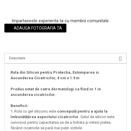
Impartaseste experienta ta cu membrii comunitatii
ADAUGA FOTOGRAFIA TA
Descriere
Rola din Silicon pentru Protectia, Estomparea si
Ascunderea Cicatricilor, 4 cm x 1.9 m
Produs votat de catre dermatologi ca fiind nr.1 in
ascunderea cicatricilor.
Beneficii:
1. Rola cu gel siliconic este
concepută pentru a ajuta la
îmbunătățirea aspectului cicatricilor
. Gelul de silicon este
cunoscut pentru capacitatea sa de a hidrata și netezi pielea,
făcând cicatricile să pară mai puțin vizibile.