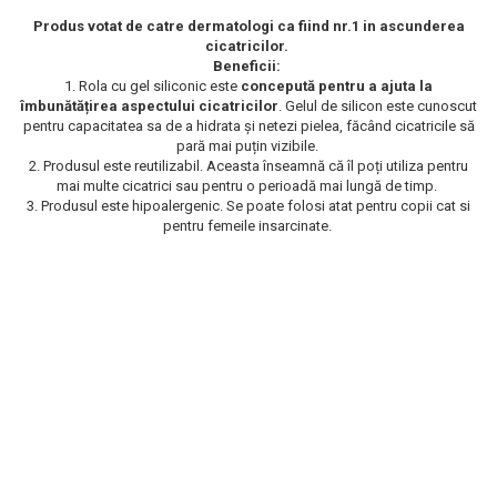
Scrub / Balsam de buze
Produs votat de catre dermatologi ca fiind nr.1 in ascunderea
cicatricilor.
Netestate pe Animale
Beneficii:
1. Rola cu gel siliconic este
concepută pentru a ajuta la
îmbunătățirea aspectului cicatricilor
. Gelul de silicon este cunoscut
pentru capacitatea sa de a hidrata și netezi pielea, făcând cicatricile să
pară mai puțin vizibile.
2. Produsul este reutilizabil. Aceasta înseamnă că îl poți utiliza pentru
mai multe cicatrici sau pentru o perioadă mai lungă de timp.
3. Produsul este hipoalergenic. Se poate folosi atat pentru copii cat si
pentru femeile insarcinate.